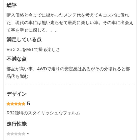
総評
購入価格と今までに掛かったメンテ代を考えてもコスパに優れ
た、現代の車には無い走らせて最高に楽しい車。その車に出会え
て事を幸せに感じる、、、
満足している点
V6 3.2LをM/Tで操る楽しさ
不満な点
部品が高い事、4WDで走りの安定感はあるがその分壊れると部
品代も嵩む
デザイン
5
R32独特のスタイリッシュなフォルム
走行性能
-