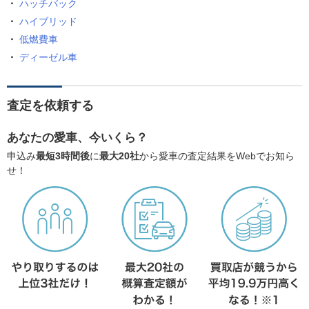
ハッチバック
ハイブリッド
低燃費車
ディーゼル車
査定を依頼する
あなたの愛車、今いくら？
申込み
最短3時間後
に
最大20社
から愛車の査定結果をWebでお知ら
せ！