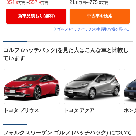
354
557
21
775
.9
.9
.8
.9
万円〜
万円
万円〜
万円
新車見積もり(無料)
中古車を検索
ゴルフ (ハッチバック)の車買取相場を調べる
ゴルフ (ハッチバック)を見た人はこんな車と比較し
ています
トヨタ プリウス
トヨタ アクア
ホン
フォルクスワーゲン ゴルフ (ハッチバック) について