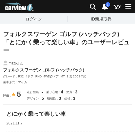
carview!
検索
通知
i
ログイン
ID新規取得
フォルクスワーゲン ゴルフ (ハッチバック)
「とにかく乗って楽しい車」のユーザーレビュ
ー
flat6
さん
フォルクスワーゲン ゴルフ (ハッチバック)
グレード：R32_4ドア_RHD_4WD(5ドア_MT_3.2) 2003年式
乗車形式：マイカー
-
4
3
5
走行性能
乗り心地
燃費
評価
5
3
3
デザイン
積載性
価格
とにかく乗って楽しい車
2021.11.7