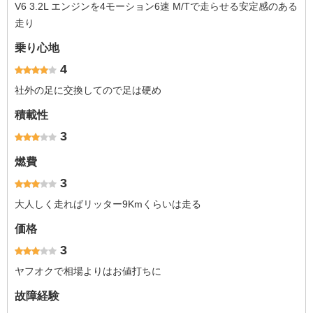
V6 3.2L エンジンを4モーション6速 M/Tで走らせる安定感のある
走り
乗り心地
4
社外の足に交換してので足は硬め
積載性
3
燃費
3
大人しく走ればリッター9Kmくらいは走る
価格
3
ヤフオクで相場よりはお値打ちに
故障経験