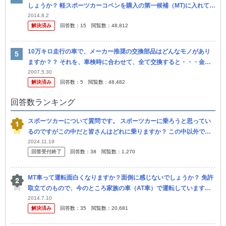
しょうか？ 軽スポーツカーコペンを購入の第一候補（MT)に入れてい
るのですが、 何せコペンは値崩れを全く起こさないのでかなり高い
2014.8.2
解決済み
回答数：
15
閲覧数：
48,812
の...
10万キロ走行の車で、メーカー推奨の交換部品はどんなモノがあり
ますか？？ それを、車検時に合わせて、全て交換すると・・・金額
的には幾らくらいのなるのでしょうか？？
2007.5.30
解決済み
回答数：
5
閲覧数：
48,482
回答数ランキング
スポーツカーについて質問です。 スポーツカーに乗ろうと思ってい
るのですがこの中だと皆さんはどれに乗りますか？ この中以外でも
オススメのスポーツカーあれば書いてくれたら嬉しいです。（値段高
2024.11.19
回答受付終了
回答数：
38
閲覧数：
1,270
すぎるの...
MT車って運転面白くなりますか？面倒に感じないでしょうか？ 免許
取立てのもので、今のところ家族の車（AT車）で運転しています。
そのうち車を購入しようと考えています。 当初はMT車にこだわりを
2014.7.10
解決済み
回答数：
35
閲覧数：
20,681
み...