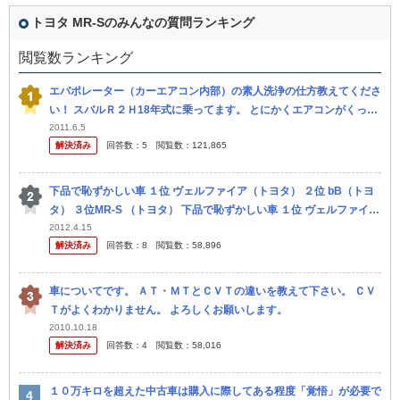
トヨタ MR-Sのみんなの質問ランキング
閲覧数ランキング
エバポレーター（カーエアコン内部）の素人洗浄の仕方教えてくださ
い！ スバルＲ２Ｈ18年式に乗ってます。 とにかくエアコンがくっさ
いです・・・。 以前質問させていただいてディーラーに『エバポレ
2011.6.5
解決済み
回答数：
5
閲覧数：
121,865
ータ...
下品で恥ずかしい車 １位 ヴェルファイア（トヨタ） ２位 bB（トヨ
タ） ３位MR-S （トヨタ） 下品で恥ずかしい車 １位 ヴェルファイア
（トヨタ） ２位 bB（トヨタ） ３位MR-S...
2012.4.15
解決済み
回答数：
8
閲覧数：
58,896
車についてです。 ＡＴ・ＭＴとＣＶＴの違いを教えて下さい。 ＣＶ
Ｔがよくわかりません。 よろしくお願いします。
2010.10.18
解決済み
回答数：
4
閲覧数：
58,016
１０万キロを超えた中古車は購入に際してある程度「覚悟」が必要で