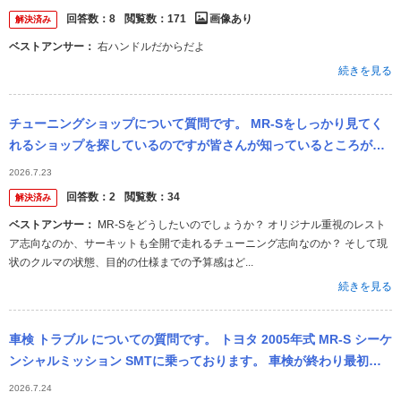
例えばボクスターの１９９９年式２０００年式の平均相場...
回答数：
8
閲覧数：
171
画像あり
解決済み
ベストアンサー：
右ハンドルだからだよ
続きを見る
チューニングショップについて質問です。 MR-Sをしっかり見てく
れるショップを探しているのですが皆さんが知っているところがあ
れば教えて欲しいです！ 東京近辺だと幸いです。なおテクノプロス
2026.7.23
ピリット...
回答数：
2
閲覧数：
34
解決済み
ベストアンサー：
MR-Sをどうしたいのでしょうか？ オリジナル重視のレスト
ア志向なのか、サーキットも全開で走れるチューニング志向なのか？ そして現
状のクルマの状態、目的の仕様までの予算感はど...
続きを見る
車検 トラブル についての質問です。 トヨタ 2005年式 MR-S シーケ
ンシャルミッション SMTに乗っております。 車検が終わり最初の
発進で警告音が鳴り、走行不可能でした。1速から2速がク...
2026.7.24