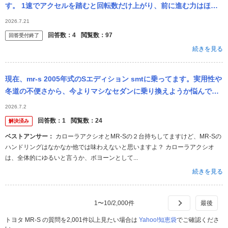
す。 1速でアクセルを踏むと回転数だけ上がり、前に進む力はほと
んどありません。2速 3速と変速して 走行できます。リバ...
2026.7.21
回答数：
4
閲覧数：
97
回答受付終了
続きを見る
現在、mr-s 2005年式のSエディション smtに乗ってます。実用性や
冬道の不便さから、今よりマシなセダンに乗り換えようか悩んでま
す。mr-sに愛着もあって、心が揺らいでます。 どうしたらい...
2026.7.2
回答数：
1
閲覧数：
24
解決済み
ベストアンサー：
カローラアクシオとMR-Sの２台持ちしてますけど、MR-Sの
ハンドリングはなかなか他では味わえないと思いますよ？ カローラアクシオ
は、全体的にゆるいと言うか、ボヨーンとして...
続きを見る
1
〜
10
/
2,000
件
トヨタ MR-S の質問を2,001件以上見たい場合は
Yahoo!知恵袋
でご確認くださ