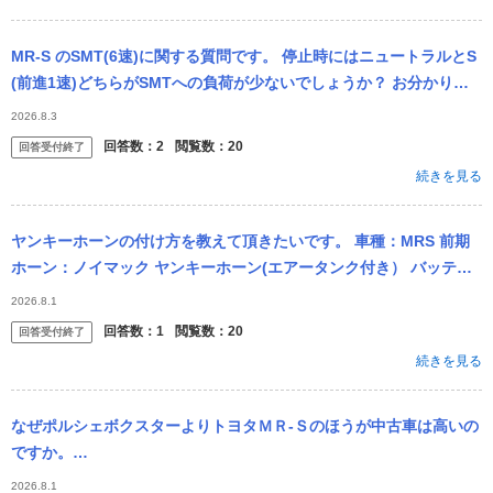
MR-S のSMT(6速)に関する質問です。 停止時にはニュートラルとS
(前進1速)どちらがSMTへの負荷が少ないでしょうか？ お分かりの
方がいればご教授願います。
2026.8.3
回答数：
2
閲覧数：
20
回答受付終了
続きを見る
ヤンキーホーンの付け方を教えて頂きたいです。 車種：MRS 前期
ホーン：ノイマック ヤンキーホーン(エアータンク付き） バッテリ
ー、リレー、切り替えスイッチ等必要な物は揃ってます。 自分で...
2026.8.1
回答数：
1
閲覧数：
20
回答受付終了
続きを見る
なぜポルシェボクスターよりトヨタＭＲ‐Ｓのほうが中古車は高いの
ですか。
・・・・・・・・・・・・・・・・・・・・・・・・・・・・・・・
2026.8.1