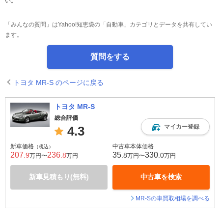
い。
「みんなの質問」はYahoo!知恵袋の「自動車」カテゴリとデータを共有してい
ます。
質問をする
トヨタ MR-S のページに戻る
トヨタ MR-S
総合評価
マイカー登録
4.3
新車価格
中古車本体価格
（税込）
207
236
35
330
.9
.8
.8
.0
万円〜
万円
万円〜
万円
新車見積もり(無料)
中古車を検索
MR-Sの車買取相場を調べる