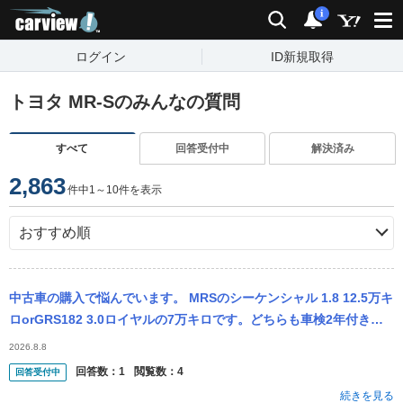
carview!
検索
通知
i
ログイン
ID新規取得
トヨタ MR-Sのみんなの質問
すべて
回答受付中
解決済み
2,863
件中1～10件を表示
中古車の購入で悩んでいます。 MRSのシーケンシャル 1.8 12.5万キ
ロorGRS182 3.0ロイヤルの7万キロです。どちらも車検2年付き納
車です。 どちらもいい車なのは分かります。 ...
2026.8.8
回答数：
1
閲覧数：
4
回答受付中
続きを見る