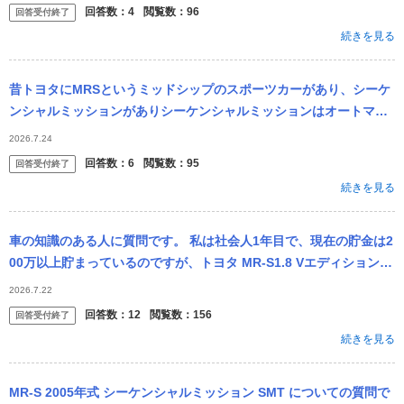
回答数：
4
閲覧数：
96
回答受付終了
続きを見る
昔トヨタにMRSというミッドシップのスポーツカーがあり、シーケ
ンシャルミッションがありシーケンシャルミッションはオートマ限
定でも乗れましたね。今はシーケンシャルミッションの車は発売さ
2026.7.24
れてないですか？
回答数：
6
閲覧数：
95
回答受付終了
続きを見る
車の知識のある人に質問です。 私は社会人1年目で、現在の貯金は2
00万以上貯まっているのですが、トヨタ MR-S1.8 Vエディションを
中古で購入しようと計画しています。 2001年式走行距離1...
2026.7.22
回答数：
12
閲覧数：
156
回答受付終了
続きを見る
MR-S 2005年式 シーケンシャルミッション SMT についての質問で