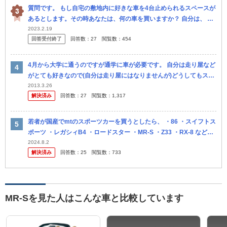
質問です。 もし自宅の敷地内に好きな車を4台止められるスペースが
あるとします。その時あなたは、何の車を買いますか？ 自分は、 ・
スズキ アルトワークス ・スズキ キャリイトラック ・トヨ...
2023.2.19
回答受付終了
回答数：
27
閲覧数：
454
4月から大学に通うのですが通学に車が必要です。 自分は走り屋など
がとても好きなので(自分は走り屋にはなりませんが)どうしてもスポ
ーツカーに目を惹かれてしまいます。 そこで。 維持 費が安いス...
2013.3.26
解決済み
回答数：
27
閲覧数：
1,317
若者が国産でmtのスポーツカーを買うとしたら、 ・86 ・スイフトス
ポーツ ・レガシィB4 ・ロードスター ・MR-S ・Z33 ・RX-8 などあ
りますが、皆様だったらどれを選びますか？ 自分...
2024.8.2
解決済み
回答数：
25
閲覧数：
733
MR-Sを見た人はこんな車と比較しています