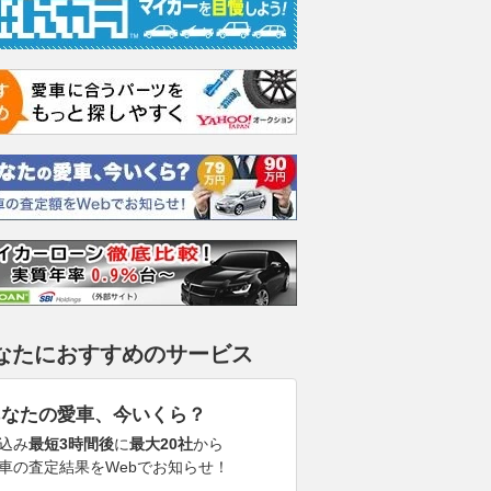
なたにおすすめのサービス
あなたの愛車、今いくら？
込み
最短3時間後
に
最大20社
から
車の査定結果をWebでお知らせ！