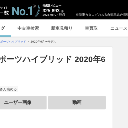
掲載レビュー
325,893
件
時点
※新車カタログのある自動車総合情報
2026.08.07
ログ
中古車検索
新車見積り
車買取
ニュース
スポーツハイブリッド
2020年6月〜モデル
ーツハイブリッド 2020年6
さん積める
ユーザー画像
動画