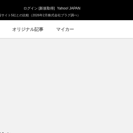
ログイン
[
新規取得
]
Yahoo! JAPAN
サイト5社との比較（2026年2月株式会社プラグ調べ）
オリジナル記事
マイカー