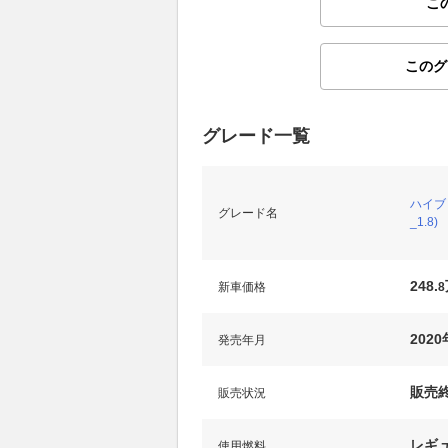
こ
このグ
グレード一覧
ハイブリ
グレード名
_1.8)
248.
新車価格
8
202
発売年月
販売
販売状況
レギ
使用燃料