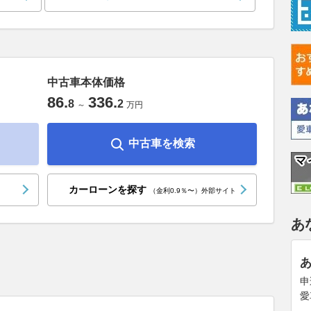
中古車本体価格
86
.
336
.
8
2
～
万円
中古車を検索
カーローンを探す
（金利0.9％〜）外部サイト
あ
申
愛