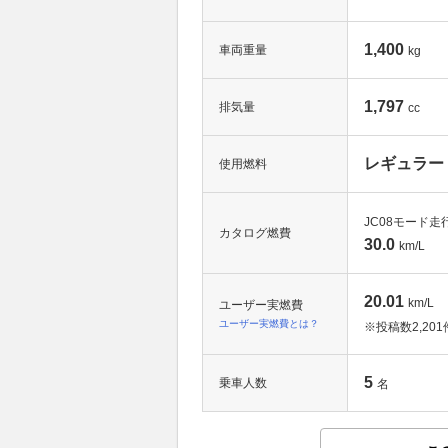
1,400
車両重量
kg
1,797
排気量
cc
レギュラー
使用燃料
JC08モード走
カタログ燃費
30.0
km/L
20.01
km/L
ユーザー実燃費
ユーザー実燃費とは？
※投稿数
2,201
5
乗車人数
名