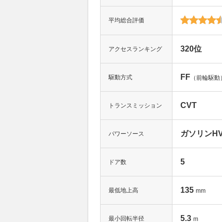
平均総合評価
320位
アクセスランキング
FF
駆動方式
（前輪駆動
CVT
トランスミッション
ガソリンHV(
パワーソース
5
ドア数
135
最低地上高
mm
5.3
最小回転半径
m