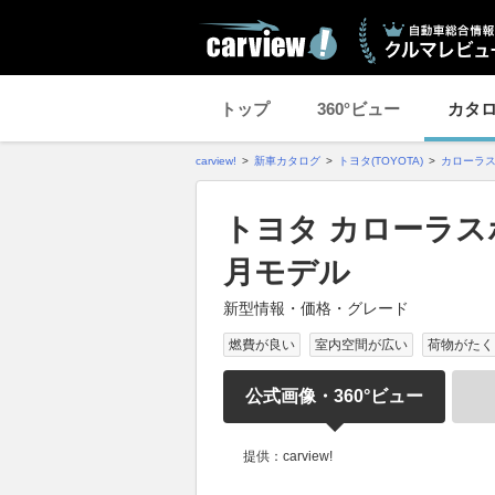
トップ
360°ビュー
カタ
carview!
新車カタログ
トヨタ(TOYOTA)
カローラ
トヨタ カローラスポ
月モデル
新型情報・価格・グレード
燃費が良い
室内空間が広い
荷物がたく
公式画像・360°ビュー
提供：carview!