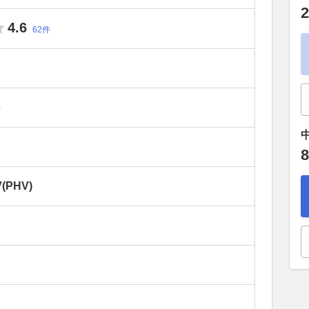
2
4.6
62件
）
8
PHV)