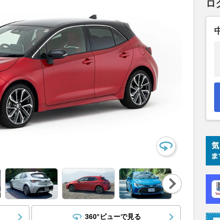
ロ
Nex
t
360°ビューで見る