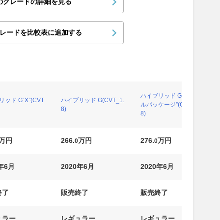
のグレードの詳細を見る
レードを比較表に追加する
ハイブリッド G“スタイ
ッド G“X”(CVT
ハイブリッド G(CVT_1.
ルパッケージ”(CVT_1.
8)
8)
万円
266.
万円
276.
万円
0
0
0年6月
2020年6月
2020年6月
終了
販売終了
販売終了
ュラー
レギュラー
レギュラー