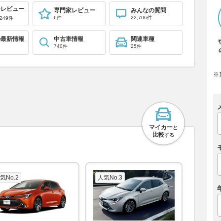
ーレビュー
専門家レビュー
みんなの質問
6件
22,706件
249件
の最新情報
中古車情報
関連車種
740件
25件
※
マイカー
と
比較
する
気No.2
人気No.3