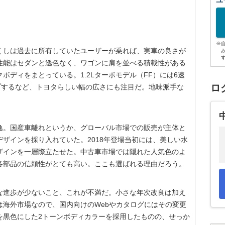
ユ
※
くしは過去に所有していたユーザーが乗れば、実車の良さが
性能はセダンと遜色なく、ワゴンに肩を並べる積載性がある
ボディをまとっている。1.2Lターボモデル（FF）には6速
ロ
ップするなど、トヨタらしい幅の広さにも注目だ。地味派手な
逸。国産車離れというか、グローバル市場での販売が主体と
ザインを採り入れていた。2018年登場当初には、美しい水
ザインを一層際立たせた。中古車市場では隠れた人気色のよ
各部品の信頼性がとても高い。ここも選ばれる理由だろう。
な進歩が少ないこと、これが不満だ。小さな年次改良は加え
は海外市場なので、国内向けのWebやカタログにはその変更
を黒色にした2トーンボディカラーを採用したものの、せっか