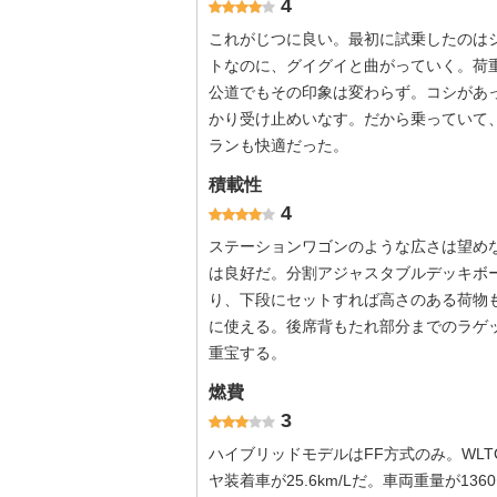
4
これがじつに良い。最初に試乗したのは
トなのに、グイグイと曲がっていく。荷
公道でもその印象は変わらず。コシがあ
かり受け止めいなす。だから乗っていて
ランも快適だった。
積載性
4
ステーションワゴンのような広さは望め
は良好だ。分割アジャスタブルデッキボ
り、下段にセットすれば高さのある荷物
に使える。後席背もたれ部分までのラゲ
重宝する。
燃費
3
ハイブリッドモデルはFF方式のみ。WLTC
ヤ装着車が25.6km/Lだ。車両重量が13