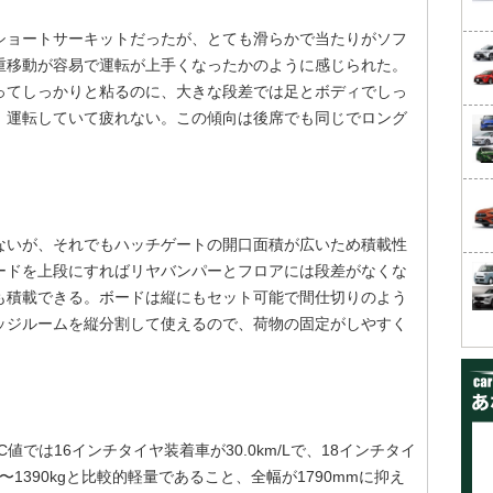
ショートサーキットだったが、とても滑らかで当たりがソフ
重移動が容易で運転が上手くなったかのように感じられた。
ってしっかりと粘るのに、大きな段差では足とボディでしっ
、運転していて疲れない。この傾向は後席でも同じでロング
ないが、それでもハッチゲートの開口面積が広いため積載性
ードを上段にすればリヤバンパーとフロアには段差がなくな
も積載できる。ボードは縦にもセット可能で間仕切りのよう
ッジルームを縦分割して使えるので、荷物の固定がしやすく
値では16インチタイヤ装着車が30.0km/Lで、18インチタイ
60〜1390kgと比較的軽量であること、全幅が1790mmに抑え