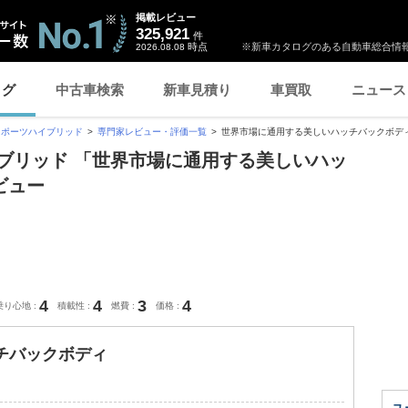
掲載レビュー
325,921
件
時点
※新車カタログのある自動車総合情報
2026.08.08
ログ
中古車検索
新車見積り
車買取
ニュース
スポーツハイブリッド
専門家レビュー・評価一覧
世界市場に通用する美しいハッチバックボデ
ブリッド 「世界市場に通用する美しいハッ
ビュー
4
4
3
4
乗り心地
積載性
燃費
価格
チバックボディ