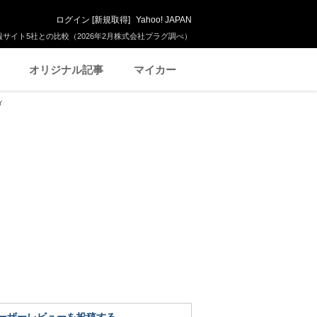
ログイン
[
新規取得
]
Yahoo! JAPAN
サイト5社との比較（2026年2月株式会社プラグ調べ）
オリジナル記事
マイカー
ィ