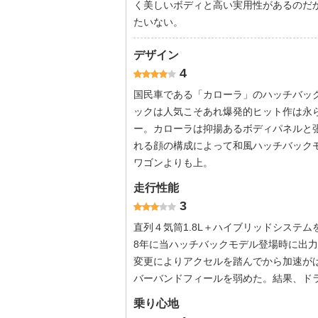
く美しいボディと高い実用性があるのだ
たいない。
デザイン
4
国民車である「カローラ」のハッチバッ
ックは人気こそあれ爆発的ヒット作は永
ー。カローラは抑揚あるボディパネルと
れる顔の構成によって和風ハッチバック
ワゴンよりも上。
走行性能
3
直列４気筒1.8L＋ハイブリッドシステム
8年に当ハッチバックモデル登場時に出
変更によりアクセルを踏んでから加速が
バーバンドフィールを弱めた。結果、ド
乗り心地