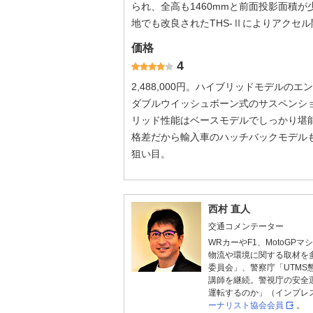
られ、全高も1460mmと前面投影面積
地でも改良されたTHS-Ⅱによりアクセ
価格
4
2,488,000円。ハイブリッドモデル
ダブルウイッシュボーン式のサスペンショ
リッド性能はベースモデルでしっかり堪
格差だから輸入車のハッチバックモデル
狙い目。
西村 直人
交通コメンテーター
WRカーやF1、MotoG
物流や環境に関する取材を
委員会」、警察庁「UTM
講師を継続。警視庁の安全
運転するのか」（インプレ
ーナリスト協会会員
。