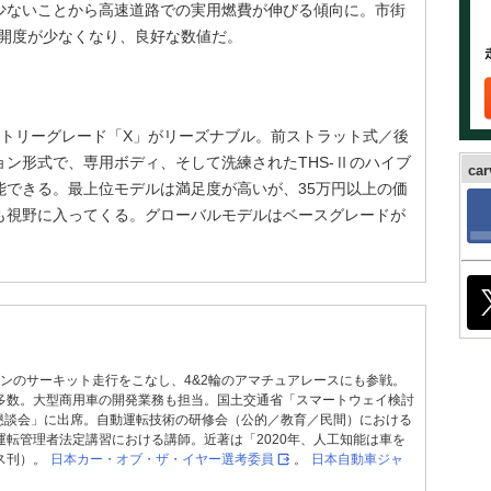
が少ないことから高速道路での実用燃費が伸びる傾向に。市街
ル開度が少なくなり、良好な数値だ。
のエントリーグレード「X」がリーズナブル。前ストラット式／後
ン形式で、専用ボディ、そして洗練されたTHS-Ⅱのハイブ
ca
能できる。最上位モデルは満足度が高いが、35万円以上の価
も視野に入ってくる。グローバルモデルはベースグレードが
Pマシンのサーキット走行をこなし、4&2輪のアマチュアレースにも参戦。
多数。大型商用車の開発業務も担当。国土交通省「スマートウェイ検討
S懇談会」に出席。自動運転技術の研修会（公的／教育／民間）における
運転管理者法定講習における講師。近著は「2020年、人工知能は車を
ス刊）。
日本カー・オブ・ザ・イヤー選考委員
。
日本自動車ジャ