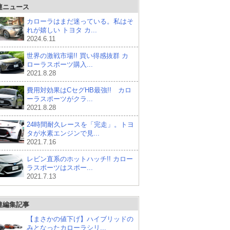
連ニュース
カローラはまだ迷っている。私はそ
れが嬉しい トヨタ カ...
2024.6.11
世界の激戦市場!! 買い得感抜群 カ
ローラスポーツ購入...
2021.8.28
費用対効果はCセグHB最強!! カロ
ーラスポーツがクラ...
2021.8.28
24時間耐久レースを「完走」。トヨ
タが水素エンジンで見...
2021.7.16
レビン直系のホットハッチ!! カロー
ラスポーツはスポー...
2021.7.13
連編集記事
【まさかの値下げ】ハイブリッドの
みとなったカローラシリ...