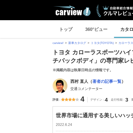
トップ
360°ビュー
カタ
carview!
新車カタログ
トヨタ(TOYOTA)
カローラ
トヨタ カローラスポーツハイ
チバックボディ」の専門家レ
※掲載内容は執筆日時点の情報です。
西村 直人（
著者の記事一覧
）
交通コメンテーター
4
4
3
評価
デザイン
走行性能
世界市場に通用する美しいハッ
2022.6.24