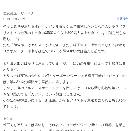
知恵袋ユーザーさん
違反報告
2013.6.30 20:22
色々な意見がありますが、シグナルダッシュで勝利したいならこのクラス（ア
リストｖｓ最近のトヨタの3500ＣＣ以上300馬力以上セダン）は「踏んだもん
勝ち」です。
ただ「加速感」はアリストが上です。また、純正云々、改造云々なんて話があ
りますが、ターボ車が改造でパワーを得やすいのは当たり前です。
また最大出力ばかりに注目していますが、「出力の制御」によっても加速は変
わります。
アリストは変速の少ない４ATとターボーパワーである程度回転が上がっていれ
ば、踏み込んだ瞬間から猛烈に加速します。
しかし、今のクルマ（スポーツモデルを除く）はエコやら乗り心地対策で、い
きなり踏んでも「ガツン」という加速はしません。
その辺の制御違いによる「加速感」からもアリストが最速と言われる所以なの
でしょう。
まとめ
純正でもアリストは速いし、それ以上にターボパワーで凄い「加速感」を感じ