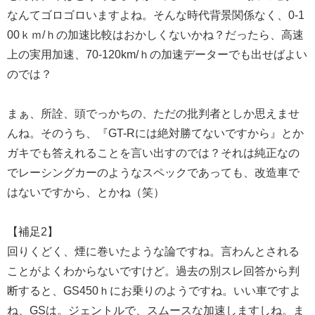
なんてゴロゴロいますよね。そんな時代背景関係なく、0-1
00ｋｍ/ｈの加速比較はおかしくないかね？だったら、高速
上の実用加速、70-120km/ｈの加速データーでも出せばよい
のでは？
まぁ、所詮、頭でっかちの、ただの批判者としか思えませ
んね。そのうち、『GT-Rには絶対勝てないですから』とか
ガキでも答えれることを言い出すのでは？それは純正なの
でレーシングカーのようなスペックであっても、改造車で
はないですから、とかね（笑）
【補足2】
回りくどく、煙に巻いたような論ですね。言わんとされる
ことがよくわからないですけど。過去の別スレ回答から判
断すると、GS450ｈにお乗りのようですね。いい車ですよ
ね、GSは。ジェントルで、スムースな加速しますしね。ま