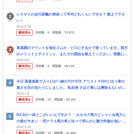
レクサスの走行距離の寿命って平均どれくらいですか？ 教えて下さ
い！
2013.8.18
解決済み
回答数：
6
閲覧数：
75,970
車高調のマウントを強化ゴムか、ピロにするかで迷っています。両方
のメリットとデメリット、またその理由を教えてください。実際に使
ってみての意見がありがたいです。車種は１６アリストで街乗りメイ
2010.8.8
解決済み
回答数：
6
閲覧数：
49,128
ンです。 ちな
今日 高速道路で入り口が一緒のTOYOTA アリスト V300とゆう車の
速さを目の当たりにしました。 私自身 さほど車には興味もないので
すが 加速を見た時に え？と思いました こんな早い車がある...
2013.7.6
解決済み
回答数：
23
閲覧数：
45,262
RX-8の一体どこがいいんですか？ ・カタログ馬力とシャシ台馬力と
の差が大きい ・同クラス馬力車と比べて明らかに動力性能が低い ・
格下馬力の車と同等、または遅い ・北米で裁判沙汰 ・８の...
2012.2.15
解決済み
回答数：
15
閲覧数：
41,964