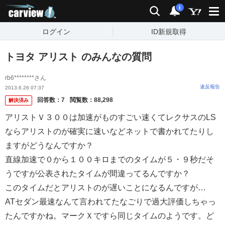
carview!
検索
通知
i
ログイン
ID新規取得
トヨタ アリスト のみんなの質問
rb6********さん
違反報告
2013.6.26 07:37
回答数：
7
閲覧数：
88,298
解決済み
アリストＶ３００は加速がものすごい速くてレクサスのLS
ならアリストのが確実に速いなどネットで書かれてたりし
ますがどうなんですか？
直線加速で０から１００キロまでのタイムが５・９秒だそ
うですが公表されたタイムが間違ってるんですか？
このタイムだとアリストのが遅いことになるんですが…
ATセダン最速なんて言われてたなごりで過大評価しちゃっ
たんですかね。マークＸですら同じタイムのようです。ど