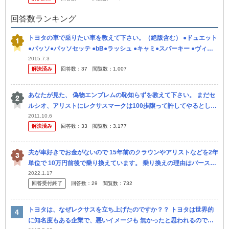
回答数ランキング
トヨタの車で乗りたい車を教えて下さい。（絶版含む） ●ドュエット
●パッソ●パッソセッテ ●bB●ラッシュ ●キャミ●スパーキー ●ヴィッ
ツ●オーリス ●アレックス●カローラランクス●スターレッ...
2015.7.3
解決済み
回答数：
37
閲覧数：
1,007
あなたが見た、 偽物エンブレムの恥知らずを教えて下さい。 まだセ
ルシオ、アリストにレクサスマークは100歩譲って許してやるとし
て・・・ 俺が今日見て笑ったのは プラドにレクサス え～～ただの
2011.10.6
解決済み
回答数：
33
閲覧数：
3,177
プ...
夫が車好きでお金がないので 15年前のクラウンやアリストなどを2年
単位で 10万円前後で乗り換えています。 乗り換えの理由はバースト
寸前だったり 故障が原因です。 また10何年前のプリウスを...
2022.1.17
回答受付終了
回答数：
29
閲覧数：
732
トヨタは、なぜレクサスを立ち上げたのですか？？ トヨタは世界的
に知名度もある企業で、悪いイメージも 無かったと思われるので、