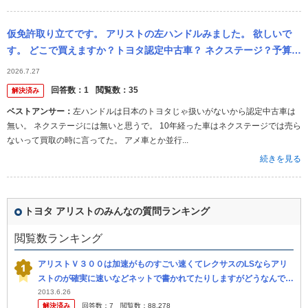
仮免許取り立てです。 アリストの左ハンドルみました。 欲しいで
す。 どこで買えますか？トヨタ認定中古車？ ネクステージ？予算は
100万円以内です。あ、仮免許取り立てといっても18才の坊主では
2026.7.27
あり...
回答数：
1
閲覧数：
35
解決済み
ベストアンサー：
左ハンドルは日本のトヨタじゃ扱いがないから認定中古車は
無い。 ネクステージには無いと思うで。 10年経った車はネクステージでは売ら
ないって買取の時に言ってた。 アメ車とか並行...
続きを見る
トヨタ アリストのみんなの質問ランキング
閲覧数ランキング
アリストＶ３００は加速がものすごい速くてレクサスのLSならアリ
ストのが確実に速いなどネットで書かれてたりしますがどうなんです
か？ 直線加速で０から１００キロまでのタイムが５・９秒だそうで
2013.6.26
解決済み
回答数：
7
閲覧数：
88,278
すが公表...