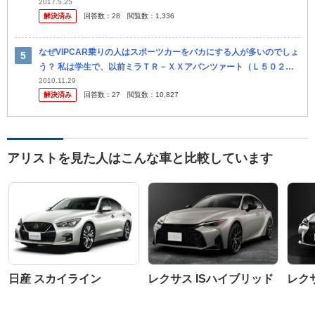
わざわざ歴史の浅い別ブランドが 必要だったのでしょうか？ カムリ
2017.5.25
解決済み
回答数：
28
閲覧数：
1,336
やプ...
なぜVIPCAR乗りの人はスポーツカーをバカにする人が多いのでしょ
う？ 私は学生で、以前ミラＴＲ－ＸＸアバンツァート（Ｌ５０２）
に乗っていました（今は事故で廃車、その後は両親の車を借りてま
2010.11.29
解決済み
回答数：
27
閲覧数：
10,827
す。。） 根
アリストを見た人はこんな車と比較しています
日産 スカイライン
レクサス ISハイブリッド
レクサ