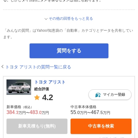
る。しかしタイム的にタメを張るセダンは他にもあります。
その他の回答をもっと見る
「みんなの質問」はYahoo!知恵袋の「自動車」カテゴリとデータを共有してい
ます。
質問をする
トヨタ アリストの質問一覧に戻る
トヨタ アリスト
総合評価
マイカー登録
4.2
新車価格
中古車本体価格
（税込）
384
483
55
467
.3
.0
.0
.5
万円〜
万円
万円〜
万円
新車見積もり(無料)
中古車を検索