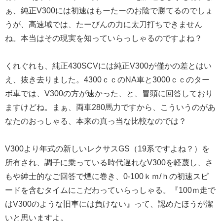
ぁ、純正V300には初速はもーたーのお陰で勝てるのでしょ
うが、高速域では、たーびんの力に太刀打ちできません
ね。本当はその現実を知っていらっしゃるのですよね？
くれぐれも、純正430SCVには純正V300が僅かの差とはい
え、抜き去りました。4300ｃｃのNA車と3000ｃｃのター
ボ車では、V300の方が速かった、と、冒頭に回答しており
ますけどね。まぁ、両車280馬力ですから、こういうのがあ
なたのおっしゃる、本来の真っ当な比較なのでは？
V300より年式の新しいレクサスGS（19系ですよね？）を
所有され、調子に乗っている時代遅れなV300を軽蔑し、さ
もや紳士的なご回答で煙に巻き、0-100ｋｍ/ｈの初速スピ
ードを含むタイムにこだわっていらっしゃる。『100ｍ走で
はV300のような旧車には負けない』って、認めたほうが潔
いと思いますよ。