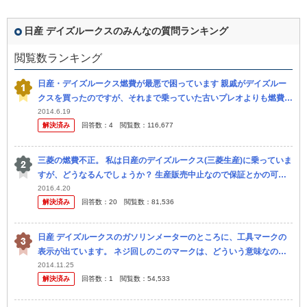
日産 デイズルークスのみんなの質問ランキング
閲覧数ランキング
日産・デイズルークス燃費が最悪で困っています 親戚がデイズルー
クスを買ったのですが、それまで乗っていた古いプレオよりも燃費が
悪いらしく乗ってみましたが余りの燃費の悪さに困っています。 カ
2014.6.19
解決済み
回答数：
4
閲覧数：
116,677
タログ...
三菱の燃費不正。 私は日産のデイズルークス(三菱生産)に乗っていま
すが、どうなるんでしょうか？ 生産販売中止なので保証とかの可能
性はありますか？
2016.4.20
解決済み
回答数：
20
閲覧数：
81,536
日産 デイズルークスのガソリンメーターのところに、工具マークの
表示が出ています。 ネジ回しのこのマークは、どういう意味なので
しょうか？ よろしくお願いいたします。 nissan デイズルー クス
2014.11.25
解決済み
回答数：
1
閲覧数：
54,533