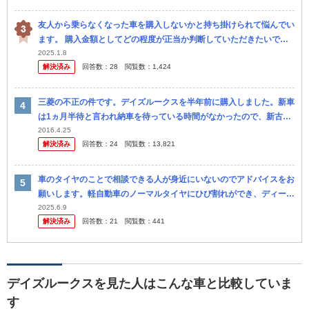
友人から乗らなくなった車を購入しないかと持ち掛けられて悩んでい
ます。 購入金額としてどの程度が正当か判断していただきたいで
す。 日産 デイズルークスハイウェスター 2014年 （ターボなし）
2025.1.8
解決済み
回答数：
28
閲覧数：
1,424
ド...
三菱の不正の件です。デイズルークスを半年前に購入しました。新車
は1ヵ月半待と言われ納車を待っている時間がなかったので、新古車
で購入しました。 日産で購入にあたり、ディーラーにて商談もしま
2016.4.25
解決済み
回答数：
24
閲覧数：
13,821
した。そ...
車のタイヤのことで相談できる人が身近にいないのでアドバイスをお
願いします。軽自動車のノーマルタイヤにひび割れができ、ディーラ
ーで4本交換で8万円と言われて高くて驚きました。 オートバックス
2025.6.9
解決済み
回答数：
21
閲覧数：
441
のよう...
デイズルークスを見た人はこんな車と比較していま
す