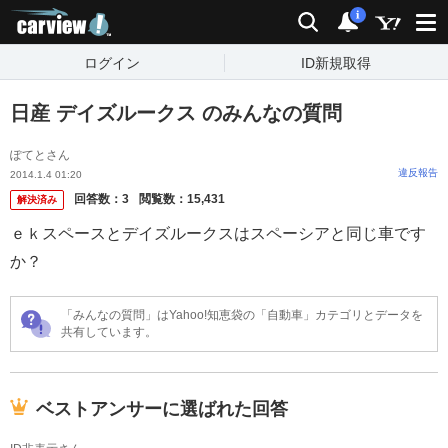
carview!
検索
通知
i
ログイン
ID新規取得
日産 デイズルークス のみんなの質問
ぽてとさん
違反報告
2014.1.4 01:20
回答数：
3
閲覧数：
15,431
解決済み
ｅｋスペースとデイズルークスはスペーシアと同じ車です
か？
「みんなの質問」はYahoo!知恵袋の「自動車」カテゴリとデータを
共有しています。
ベストアンサーに選ばれた回答