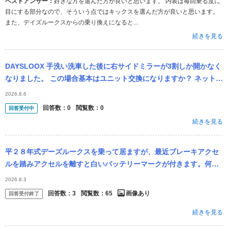
ベストアンサー：
好きな方を選んだ方が良いと思います。 内装は毎回乗る度に
目にする部分なので、そういう点ではキックスを選んだ方が良いと思います。
また、デイズルークスからの乗り換えになると...
続きを見る
DAYSLOOX 手洗い洗車した後に右サイドミラーが3割しか開かなく
なりました。 この場合基本はユニット交換になりますか？ ネットで
色々調べたら（中身の部品だけ交換も可能）とも記載されてまし
2026.8.6
た。...
回答数：
0
閲覧数：
0
回答受付中
続きを見る
平２８年式デーズルークスを乗って居ますが、最近ブレーキアクセ
ルを踏みアクセルを離すと白いバッテリーマークが付きます。何故
ですか？教えてください ※carview!から投稿された日産 デイズルー
2026.8.3
ク...
回答数：
3
閲覧数：
65
画像あり
回答受付終了
続きを見る