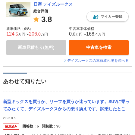
日産 デイズルークス
総合評価
マイカー登録
3.8
新車価格
中古車本体価格
（税込）
124
206
0
168
.5
.0
.0
.4
万円〜
万円
万円〜
万円
新車見積もり(無料)
中古車を検索
デイズルークスの車買取相場を調べる
あわせて知りたい
新型キックスを買うか、リーフを買うか迷っています。SUVに乗っ
てみたくて、デイズルークスからの乗り換えです。試乗したとこ
ろ、どちらも良くて迷っています。 内装はキックスが気に入ったの
2026.8.5
ですが、機能...
回答数：
6
閲覧数：
90
解決済み