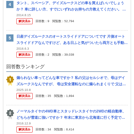
タント、スペーシア、デイズルークスどの車を買えばいいでしょう
か？ 車に詳しい方、すでにいずれかお持ちの方教えてください。 現
在普通車(アベンシス)に乗っていますが増車を考えています。 家族構
2014.8.15
解決済み
回答数：
9
閲覧数：
52,794
成は...
日産デイズルークスのオートスライドドアについてです 片側オート
スライドドアなんですけど、ある日ふと気がついたら両方とも手動に
なってました。 ドアの取っ手のところにボタン、運転席のペットボ
2016.6.3
解決済み
回答数：
2
閲覧数：
39,038
トル置...
回答数ランキング
煽られない車ってどんな車ですか？ 私の父はセルシオで、母はデイ
ズルークスなんですが、 母は安全運転なのに煽られまくりで 父は煽
りまくって暴走してます 車種？によって違うのでしょうか。
2025.10.8
解決済み
回答数：
35
閲覧数：
1,894
ノーマルタイヤの4WD車とスタッドレスタイヤの2WDの軽自動車、
どちらが雪道に強いですか？ 年末に東京から北海道に行く予定で
す。大洗から北海道に渡るつもりです。 ノーマルタイヤのハリアー
2016.12.9
解決済み
回答数：
34
閲覧数：
8,414
とスタ...