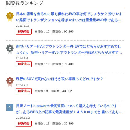
閲覧数ランキング
日本の雪道を走るのに最も優れた4WD車は何でしょうか？ 滑りやす
い路面でトランザクションを稼ぎやすいのは重量級4WD車であるか
も知れませんが、減速や下り坂カーブの走行では寧ろ危険なのではな
2011.1.18
解決済み
回答数：
12
閲覧数：
95,260
いかと...
新型ハリアーHVとアウトランダーPHEVではどちらがおすすめでし
ょうか。 新型ハリアーHVとアウトランダーPHEVどちらがおすすめ
でしょうか。。。 皆さんの意見をお聞かせください。 値段として...
2014.1.4
解決済み
回答数：
13
閲覧数：
70,489
現行のSUVで買わないほうが良い車種ってどれですか？
2024.2.1
解決済み
回答数：
9
閲覧数：
43,002
日産ノートe-powerの最高速度について 購入を考えているのです
が，あるWEB上の記事で最高速度が１４５ｋｍまでと 書いてありま
した。 本当なのでしょうか？ 確かに，アコードハイブリッドやア...
2016.12.2
解決済み
回答数：
13
閲覧数：
35,899