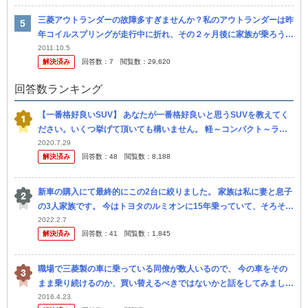
三菱アウトランダーの故障多すぎませんか？私のアウトランダーは昨
年コイルスプリングが走行中に折れ、その２ヶ月後に家族が乗ろうと
足を乗せた時に別のコイルスプリングが折れました。 保証は過ぎて
2011.10.5
解決済み
回答数：
7
閲覧数：
29,620
いるので...
回答数ランキング
【一番格好良いSUV】 あなたが一番格好良いと思うSUVを教えてく
ださい。いくつ挙げて頂いても構いません。 軽～コンパクト～ラー
ジサイズ、クロスオーバー、SUVクーペ、ハイパワースポーティー
2020.7.29
解決済み
回答数：
48
閲覧数：
8,188
S...
新車の購入にて最終的にこの2台に絞りました。 家族は私に妻と息子
の3人家族です。 今はトヨタのルミオンに15年乗っていて、そろそろ
買い替えのタイミングです。 〜候補〜 1、デリカd5 2、新型...
2022.2.7
解決済み
回答数：
41
閲覧数：
1,845
職場で三菱製の車に乗っている同僚が数人いるので、 今の車をその
まま乗り続けるのか、買い替えるべきではないかと話をしてみました
（車はアウトランダー・パジェロミニ・デリカD5・ランエボ・ekス
2016.4.23