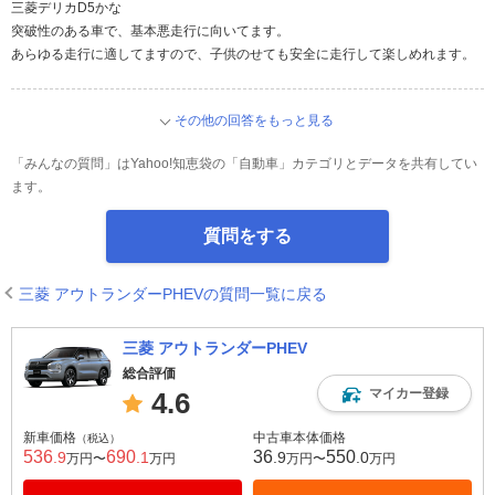
三菱デリカD5かな
突破性のある車で、基本悪走行に向いてます。
あらゆる走行に適してますので、子供のせても安全に走行して楽しめれます。
その他の回答をもっと見る
「みんなの質問」はYahoo!知恵袋の「自動車」カテゴリとデータを共有してい
ます。
質問をする
三菱 アウトランダーPHEVの質問一覧に戻る
三菱 アウトランダーPHEV
総合評価
マイカー登録
4.6
新車価格
中古車本体価格
（税込）
536
690
36
550
.9
.1
.9
.0
万円〜
万円
万円〜
万円