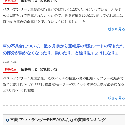
回答数：
2
閲覧数：
40
解決済み
ベストアンサー：
車側の残容量が0%若しくは10%以下になっていませんか？
私は以前それで充電されなかったので、最低容量を20%に設定してそれ以上は
自宅から車両の蓄電池を使わないようにしました。 そ
続きを見る
車の不具合について。 数ヶ月前から運転席の電動シートの背もたれ
の部分が動かなくなったり、動いたり、と繰り返すようになりまし
た。 修理費用はいくら位だと思いますか？ ちなみにGG3のアウト
2026.7.31
ラン...
回答数：
2
閲覧数：
42
解決済み
ベストアンサー：
原因次第。 ①スイッチの接触不良や配線・カプラーの緩みで
あれば数千円〜1万5,000円程度 ②モーターやスイッチ本体の交換が必要になる
と3万円〜8万円程度
続きを見る
三菱 アウトランダーPHEVのみんなの質問ランキング