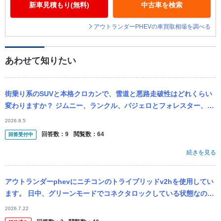
新車見積もり(無料)
中古車を検索
アウトランダーPHEVの車買取相場を調べる
あわせて知りたい
街乗り系のSUVと本格クロカンで、雪道と悪路走破性はどれくらい
変わりますか？ ジムニー、ランクル、パジェロとフォレスター、R
AV4、エクストレイル、アウトランダーなど。
2026.8.5
回答数：
9
閲覧数：
64
回答受付中
続きを見る
アウトランダーphevにニチコンのトライブリッドv2hを使用してい
ます。 日中、グリーンモードでコネクタロックしている状態なので
すが、蓄電池にのみ充電され、車両に充電されず、余剰分は売電さ
2026.7.22
れるよ...