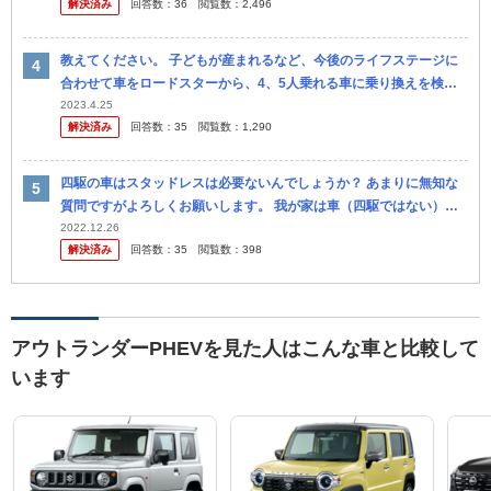
解決済み
回答数：
36
閲覧数：
2,496
ポ...
教えてください。 子どもが産まれるなど、今後のライフステージに
合わせて車をロードスターから、4、5人乗れる車に乗り換えを検討
しています。 そこで候補です。 ①ランクルプラド2.7 TX Lパッ...
2023.4.25
解決済み
回答数：
35
閲覧数：
1,290
四駆の車はスタッドレスは必要ないんでしょうか？ あまりに無知な
質問ですがよろしくお願いします。 我が家は車（四駆ではない）を
一台所有していますが雪の日は、 仮にスタッドレスでも怖すぎて運
2022.12.26
解決済み
回答数：
35
閲覧数：
398
転しま...
アウトランダーPHEVを見た人はこんな車と比較して
います