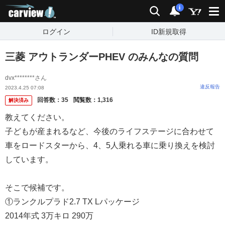
carview!
検索
通知
i
ログイン
ID新規取得
三菱 アウトランダーPHEV のみんなの質問
dvx********さん
違反報告
2023.4.25 07:08
回答数：
35
閲覧数：
1,316
解決済み
教えてください。
子どもが産まれるなど、今後のライフステージに合わせて
車をロードスターから、4、5人乗れる車に乗り換えを検討
しています。
そこで候補です。
①ランクルプラド2.7 TX Lパッケージ
2014年式 3万キロ 290万