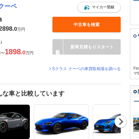
クーペ
マイカー登録
格
中古車を検索
2898
.0
万円
込）
新車見積もりスタート
1898
.0
円
〜
万円
Fa
Sクラス クーペの車買取相場を調べる
マ
んな車と比較しています
Nex
t