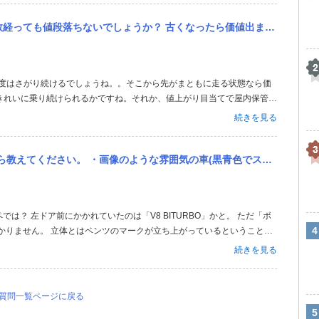
ったら価値出ますか？30年くらい前のSクーペが結構良い値段で売っているので現行も古くなったら価値出ないでしょうか？
程度はさがり続けるでしょうね。。そこから先がまともに走る状態なら価
きれいに乗り続けられるかですね。それか、値上がり目当てで屋内保管す
続きを見る
(黒青色でスタイリッシュ) ・ボンネットについてるエンブレムが立体になっている ・天井も窓のようにガラスになっ...
り
では？ 左ドア前にかかれていたのは「V8 BITURBO」かと。 ただ「ボ
かりません。 立体とはベンツのマークが立ち上がっているということで
のかもしれません。
続きを見る
の質問一覧ページに戻る