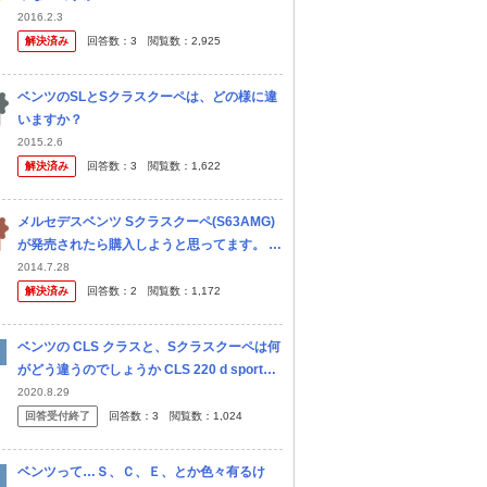
2016.2.3
解決済み
回答数：
3
閲覧数：
2,925
ベンツのSLとSクラスクーペは、どの様に違
いますか？
2015.2.6
解決済み
回答数：
3
閲覧数：
1,622
メルセデスベンツ Sクラスクーペ(S63AMG)
が発売されたら購入しようと思ってます。 ボ
ディーカラーで迷ってます ブラック、ホワイ
2014.7.28
ト、シルバーどれがカッコいいと思います
解決済み
回答数：
2
閲覧数：
1,172
か？
ベンツの CLS クラスと、Sクラスクーペは何
がどう違うのでしょうか CLS 220 d sports
は、840万 S 450 4matic Coupe は、1560万
2020.8.29
これほどの値段の...
回答受付終了
回答数：
3
閲覧数：
1,024
ベンツって…Ｓ、Ｃ、Ｅ、とか色々有るけ