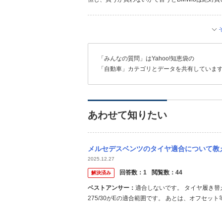
「みんなの質問」はYahoo!知恵袋の
「自動車」カテゴリとデータを共有していま
あわせて知りたい
メルセデスベンツのタイヤ適合について教えてください。 Eクラス(w212 e220d
2025.12.27
回答数：
1
閲覧数：
44
解決済み
ベストアンサー：
適合しないです。 タイヤ履き替えな
275/30がEの適合範囲です。 あとは、オフセ
セットとかわかりますか？