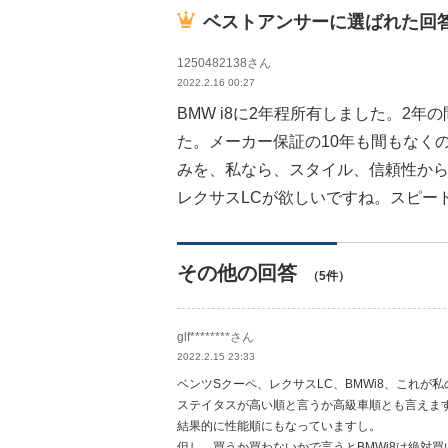
ベストアンサーに選ばれた回
1250482138さん
2022.2.16 00:27
BMW i8に2年程所有しました。2
た。メーカー保証の10年も間もなく
みを、私なら、スタイル、信頼性か
レクサスLCが欲しいですね。スピー
その他の回答
（5件）
glf********さん
2022.2.15 23:33
ベンツSクーペ、レクサスLC、BMWi8、これが
ステイタスが高い順と言うか高級車順とも言えま
結果的に性能順にもなっていますし。
但し、買うか買わないかで言うとBMWi8は絶対買