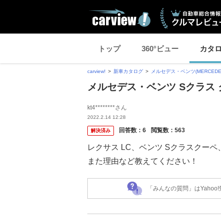
トップ
360°ビュー
カタ
carview!
新車カタログ
メルセデス・ベンツ(MERCEDES
メルセデス・ベンツ Sクラス
kt4********さん
2022.2.14 12:28
回答数：
6
閲覧数：
563
解決済み
レクサス LC、ベンツ Sクラスクーペ
また理由など教えてください！
「みんなの質問」はYaho