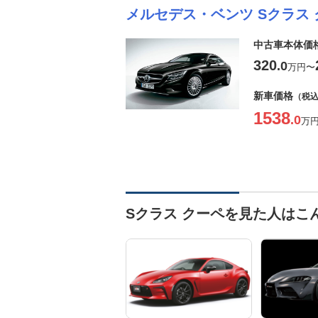
メルセデス・ベンツ Sクラス 
中古車本体価
320
.0
万円
〜
新車価格
（税
1538
.0
万
Sクラス クーペを見た人はこ