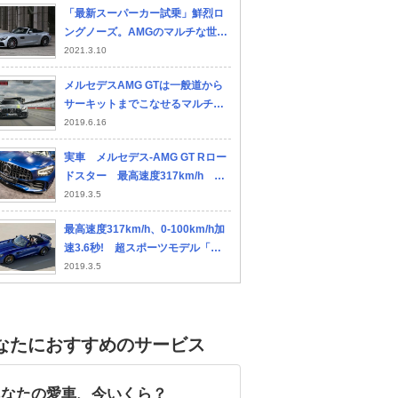
「最新スーパーカー試乗」鮮烈ロ
ポルシェ 911
ホンダ プレリュード
シ
ングノーズ。AMGのマルチな世界
ー
を体現したGT Cロードスターのア
2021.3.10
ピール力
メルセデスAMG GTは一般道から
サーキットまでこなせるマルチグ
レードを持つスポーツカーだっ
2019.6.16
た！
実車 メルセデス-AMG GT Rロー
ドスター 最高速度317km/h ジ
ュネーブショー
2019.3.5
最高速度317km/h、0-100km/h加
速3.6秒! 超スポーツモデル「メ
ルセデスAMG GT Rロードスタ
2019.3.5
ー」は、世界限定750台で発売!!
なたにおすすめのサービス
あなたの愛車、今いくら？