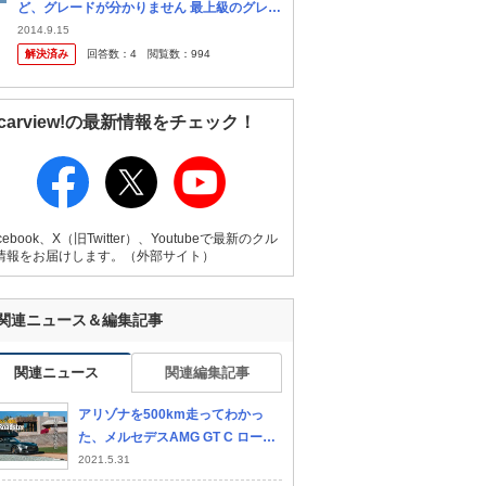
ど、グレードが分かりません 最上級のグレー
ドから教えてください
2014.9.15
解決済み
回答数：
4
閲覧数：
994
carview!の最新情報をチェック！
cebook、X（旧Twitter）、Youtubeで最新のクル
情報をお届けします。（外部サイト）
関連ニュース＆編集記事
関連ニュース
関連編集記事
アリゾナを500km走ってわかっ
た、メルセデスAMG GT C ロード
スターの存在意義【Playback GE
2021.5.31
NROQ 2017】