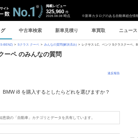
掲載レビュー
325,960
件
時点
※新車カタログのある自動車総合情報
2026.08.08
ログ
中古車検索
新車見積り
車買取
ニュース
-BENZ)
Sクラス クーペ
みんなの質問(解決済み)
レクサス LC、ベンツ Sクラスクーペ、BM
 クーペ のみんなの質問
違反報告
、BMW i8 を購入するとしたらどれを選びますか？
o!知恵袋の「自動車」カテゴリとデータを共有しています。