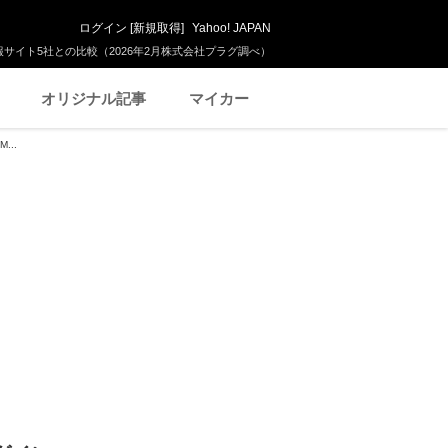
ログイン
[
新規取得
]
Yahoo! JAPAN
サイト5社との比較（2026年2月株式会社プラグ調べ）
オリジナル記事
マイカー
...