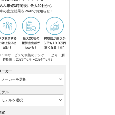
込み
最短3時間後
に
最大20社
から
車の査定結果をWebでお知らせ！
1：本サービスで実施のアンケートより （回
答期間：2023年6月〜2024年5月）
メーカー
モデル
年式