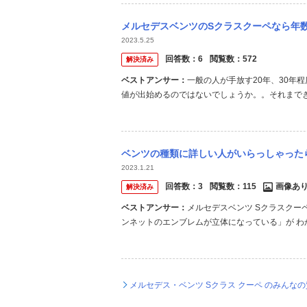
メルセデスベンツのSクラスクーペなら年数経っても値段落ちないでしょうか？ 古くな
2023.5.25
回答数：
6
閲覧数：
572
解決済み
ベストアンサー：
一般の人が手放す20年、30年
値が出始めるのではないでしょうか。。それまで
るかでしょうね。、
ベンツの種類に詳しい人がいらっしゃったら教えてください。 ・画像のような雰囲気の車
2023.1.21
回答数：
3
閲覧数：
115
画像あ
解決済み
ベストアンサー：
メルセデスベンツ Sクラスクーペ
ンネットのエンブレムが立体になっている」が わ
しょうか？ そうであればSクラスクーペではない
メルセデス・ベンツ Sクラス クーペ のみんな