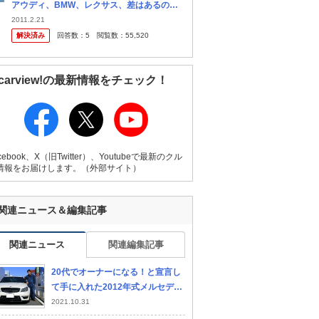
アウディ、BMW、レクサス、差はあるので
すか？ 今家族がレクサスに乗ってますが私の
2011.2.21
車を買いたいと思ってます。 ぶつけたりした
解決済み
回答数：
5
閲覧数：
55,520
時はそれ相応は覚悟してますがそ...
carview!の最新情報をチェック！
cebook、X（旧Twitter）、Youtubeで最新のクル
情報をお届けします。（外部サイト）
関連ニュース＆編集記事
関連ニュース
関連編集記事
20代でオーナーになる！と宣言し
て手に入れた2012年式メルセデ
ス・ベンツ C63AMG パフォーマ
2021.10.31
ンスパッケージ(W204型)