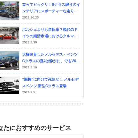
乗ってビックリ！Sクラス譲りのイ
ンテリアにスポーティーな走りも
堪能できるメルセデス・ベンツ
2021.10.30
「C200アバンギャルド」の完成度
ポルシェよりも自転車？現代のド
イツの婚活市場におけるクルマの
存在価値とは
2021.9.30
大幅改良したメルセデス・ベンツ
Cクラスの直4は静かに、でもV6が
直噴化でもっと良くなっていた【1
2021.9.16
0年ひと昔の新車】
“覇権”に向けて死角なし メルセデ
スベンツ 新型Cクラス登場
2021.9.5
レクサス ISハイブリッ
スバル WRX S4
BM
なたにおすすめのサービス
ド