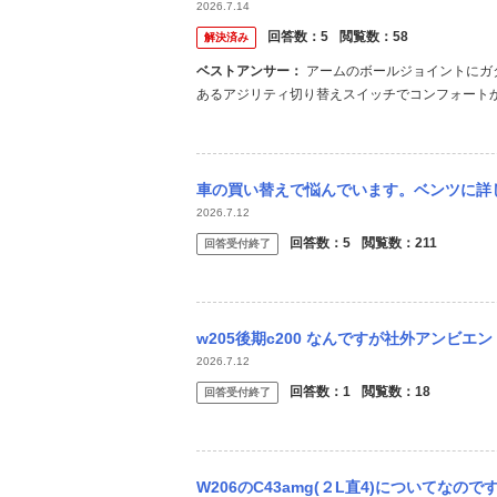
2026.7.14
回答数：
5
閲覧数：
58
解決済み
ベストアンサー：
アームのボールジョイントにガタがあるだけで重くなるのは考えにくいですし、センターコンソールに
あるアジリティ切り替えスイッチでコンフォートか
ス問わず低速では軽く、スピードがある程度乗る
らかに左右差があるのであればスピードセンサーや
車の買い替えで悩んでいます。ベンツに詳しい方、アドバイスをお願いします。 現在BMW
2026.7.12
回答数：
5
閲覧数：
211
回答受付終了
w205後期c200 なんですが社外アンビエントライトを取り付けしたら
2026.7.12
回答数：
1
閲覧数：
18
回答受付終了
W206のC43amg(２L直4)についてなのですが、エンジン出力は408馬力とされ