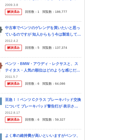
すか？またそれぞれのクラスの値段はどのく
2009.3.8
らいですか？
解決済み
回答数：
1
閲覧数：
186,777
中古車でベンツのゲレンデを買いたいと思っ
ているのですが 知人からもう今は製造してな
い車だから 安く買えたとしても すぐ故障し
2012.4.2
て その度に部品代が凄くかかるからやめた方
解決済み
回答数：
5
閲覧数：
137,374
がいい！と言われま した。 ...
ベンツ・BMW・アウディ・レクサスと、ス
テイタス・人気の順位はどのような感じだと
思いますか？ 私はステイタスなら上述記載の
2011.5.7
通り（ベンツが最高→レクサスが最低）で、
解決済み
回答数：
6
閲覧数：
64,086
人気の順位ならBMW・アウディ・...
至急！！ベンツ Cクラス ブレーキパッド交換
について ブレーキパッド警告灯が 表示さ
れ、前ブレーキパッドの交換が必要なようで
2012.8.17
す。 交換費用はいくらくらいでしょうか？デ
解決済み
回答数：
6
閲覧数：
59,327
ィスクも交換した場合は プ...
よく車の維持費が高いといいますがベンツ、