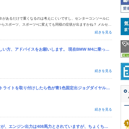
らスポーツ、スポーツ+に変えても同様の症状が出ますかね？ メルセデ
と切りすぎ防止のためステアリングが重くなるのが普通の設定です。 明
続きを見る
舵角センサーに不具合が生じているの...
 M4に乗っており、5年間所有しています。 走りはとても満足していますが、この5年で2年に1回くらいのペース...
続きを見る
色が青1色固定出ジョグダイヤルて動かしてもモニター上で青に戻ってしまいます。原因分かる方居ますか
続きを見る
ていますが、ちょくちょくBSGにより16馬力のブーストがかかる、 と書いてあるのを見かけるのですがこれはブース...