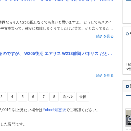
の中古車買って、確かに故障しまくりでしたけど苦笑、かと言ってまた国
くなります。 AMGとか高出力の車両でなければそんな心配不要です。
続きを見る
えば、フロントウイ...
ス W213前期 バネサス だとどちらの方がいいですか？ 維持費の違いなども教えて頂けると幸いです。
Fa
マ
続きを見る
3
4
5
6
7
8
,001件以上見たい場合は
Yahoo!知恵袋
でご確認ください。
定した質問です。