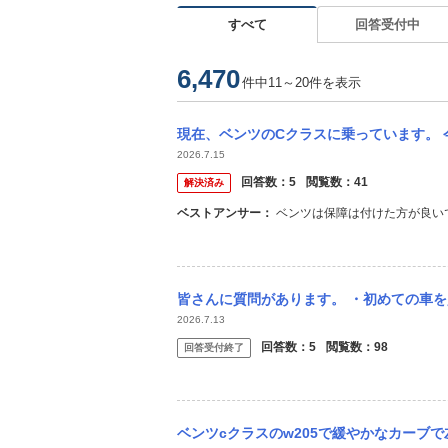
すべて
回答受付中
6,470
件中11～20件を表示
現在、ベンツのCクラスに乗っています。 今月初回の車検ですが、メンテナンスプラスに加
2026.7.15
回答数：
5
閲覧数：
41
解決済み
ベストアンサー：
ベンツは保障は付けた方が良い
皆さんに質問があります。 ・初めての車を買う時何歳でしたか？ ・納車される数日前はバ
2026.7.13
回答数：
5
閲覧数：
98
回答受付終了
ベンツcクラスのw205で緩やかなカーブで左の時はハンドル軽