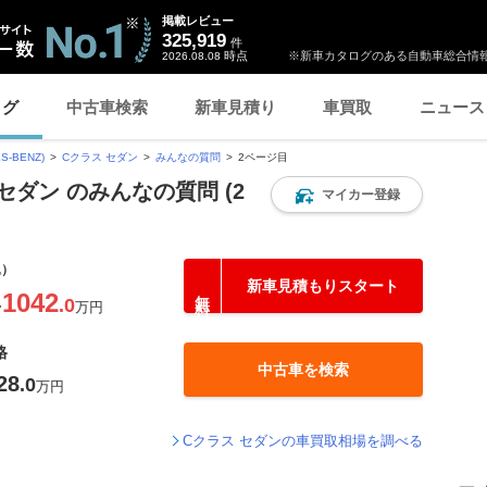
掲載レビュー
325,919
件
時点
※新車カタログのある自動車総合情報
2026.08.08
ログ
中古車検索
新車見積り
車買取
ニュース
-BENZ)
Cクラス セダン
みんなの質問
2ページ目
セダン のみんなの質問 (2
マイカー登録
込）
新車見積もりスタート
1042
.0
〜
万円
格
中古車を検索
28
.0
万円
Cクラス セダンの車買取相場を調べる