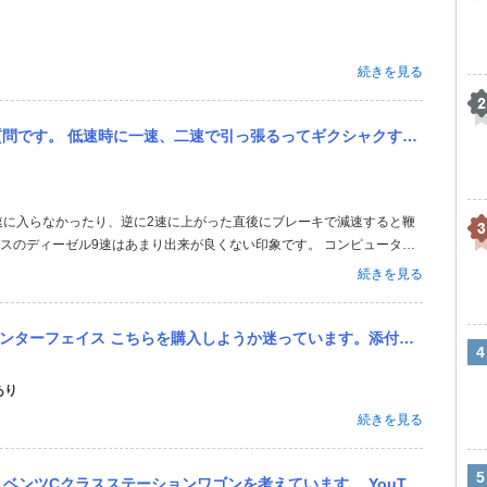
続きを見る
張るってギクシャクするんですか普通ですか？ 軽くアクセル踏んでるだけなのに、2500回転ぐらい回ります。
スのディーゼル9速はあまり出来が良くない印象です。 コンピュータで
ですがディーラーでも持病扱いです。 ちなみに同年代のCLS等でも起
続きを見る
こまで引っ張らなくなると...
しようか迷っています。添付画像の黒のボックスは元々搭載されているモニター（ベンツCクラス）にどのように接続、取...
あり
続きを見る
す。 YouTubeなどを見て色々勉強していますが、ハイテクな車両ほど故障などが頻繁に起きないか不安材料があり...