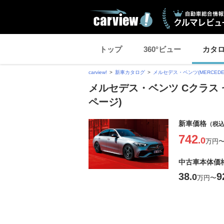
トップ
360°ビュー
カタ
carview!
新車カタログ
メルセデス・ベンツ(MERCEDES
メルセデス・ベンツ Cクラス 
ページ)
新車価格
（税
742
.0
万円
中古車本体価
38
9
.0
万円
〜