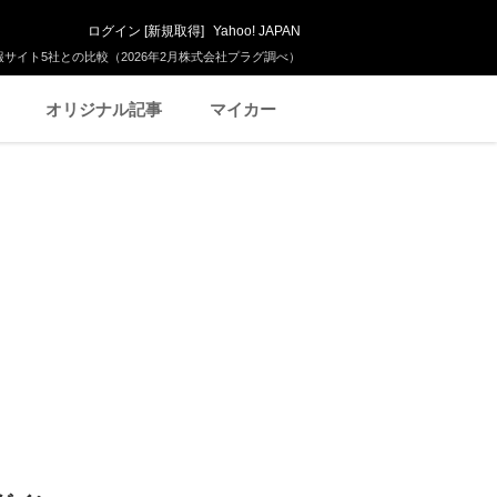
ログイン
[
新規取得
]
Yahoo! JAPAN
サイト5社との比較（2026年2月株式会社プラグ調べ）
オリジナル記事
マイカー