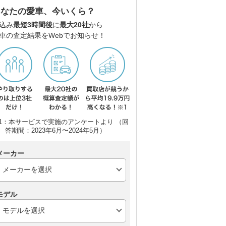
あなたの愛車、今いくら？
込み
最短3時間後
に
最大20社
から
車の査定結果をWebでお知らせ！
1：本サービスで実施のアンケートより （回
答期間：2023年6月〜2024年5月）
メーカー
モデル