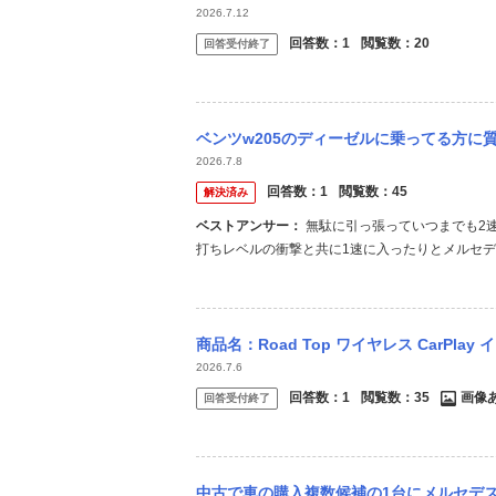
2026.7.12
回答数：
1
閲覧数：
20
回答受付終了
ベンツw205のディーゼルに乗ってる方に質問です。 低速時に一速、二速で引っ
2026.7.8
回答数：
1
閲覧数：
45
解決済み
ベストアンサー：
無駄に引っ張っていつまでも2速に入らなかったり、逆に2速に上がった直後にブレーキで減速すると鞭
打ちレベルの衝撃と共に1速に入ったりとメルセデ
シフトタイミング制御を弄れば解決できそうな問題
きる現象です。 走行モードをエコにすると1速をそ
商品名：Road Top ワイヤレス CarPlay インターフェイス こちらを購入
2026.7.6
回答数：
1
閲覧数：
35
画像
回答受付終了
中古で車の購入複数候補の1台にメルセデスベンツCクラスステーションワゴンを考えていま