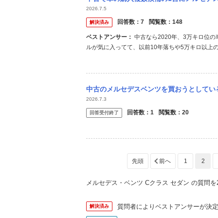
2026.7.5
回答数：
7
閲覧数：
148
解決済み
ベストアンサー：
中古なら2020年、3万キロ位の車両ならそんなに心配しなくても良いと思いますよ。 どうしてもスタイ
ルが気に入ってて、以前10年落ちや5万キロ以上
産に戻る事はなく、と言うか二度と国産には戻れな
ただ電機系統は当たり外れありますね。 それから例
中古のメルセデスベンツを買おうとしているのですが、 W205後期 エアサ
2026.7.3
回答数：
1
閲覧数：
20
回答受付終了
1
2
メルセデス・ベンツ Cクラス セダン の質問を2
質問者によりベストアンサーが決
解決済み