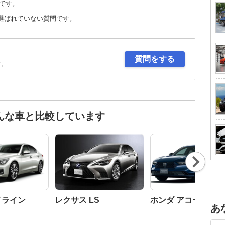
です。
選ばれていない質問です。
質問をする
す。
んな車と比較しています
Nex
t
イライン
レクサス LS
ホンダ アコード
あ