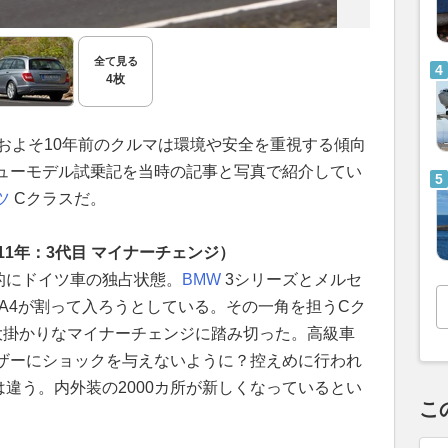
全て見る
4枚
およそ10年前のクルマは環境や安全を重視する傾向
ューモデル試乗記を当時の記事と写真で紹介してい
ツ
Cクラスだ。
11年：3代目 マイナーチェンジ）
的にドイツ車の独占状態。
BMW
3シリーズとメルセ
 A4が割って入ろうとしている。その一角を担うCク
大掛かりなマイナーチェンジに踏み切った。高級車
ザーにショックを与えないように？控えめに行われ
違う。内外装の2000カ所が新しくなっているとい
こ