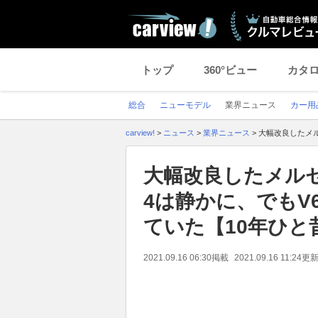
トップ
360°ビュー
カタ
総合
ニューモデル
業界ニュース
カー用
carview!
>
ニュース
>
業界ニュース
>
大幅改良したメル
大幅改良したメル
4は静かに、でもV
ていた【10年ひと
2021.09.16 06:30
掲載
2021.09.16 11:24
更