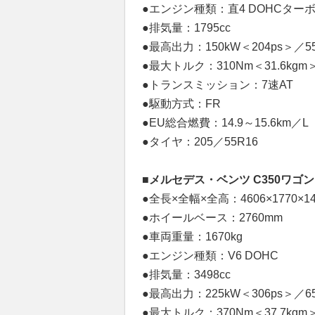
●エンジン種類：直4 DOHCター
●排気量：1795cc
●最高出力：150kW＜204ps＞／55
●最大トルク：310Nm＜31.6kgm＞／
●トランスミッション：7速AT
●駆動方式：FR
●EU総合燃費：14.9～15.6km／L
●タイヤ：205／55R16
■メルセデス・ベンツ C350ワ
●全長×全幅×全高：4606×1770×1
●ホイールベース：2760mm
●車両重量：1670kg
●エンジン種類：V6 DOHC
●排気量：3498cc
●最高出力：225kW＜306ps＞／65
●最大トルク：370Nm＜37.7kgm＞／