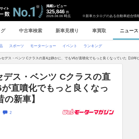
掲載レビュー
325,846
件
時点
※新車カタログのある自動車総合情報
2026.08.06
ログ
中古車検索
新車見積り
車買取
ニュース
品
スポーツ
モーターショー
イベント
ランキング
セデス・ベンツ Cクラスの直4は静かに、でもV6が直噴化でもっと良くなっていた【10年
セデス・ベンツ Cクラスの直
6が直噴化でもっと良くなっ
昔の新車】
新
2