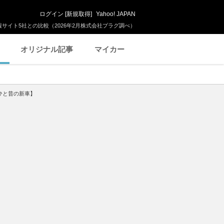
ログイン
[
新規取得
]
Yahoo! JAPAN
サイト5社との比較（2026年2月株式会社プラグ調べ）
オリジナル記事
マイカー
ひと昔の新車】