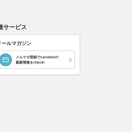
連サービス
メールマガジン
メルマガ登録でcarview!の
最新情報をcheck!