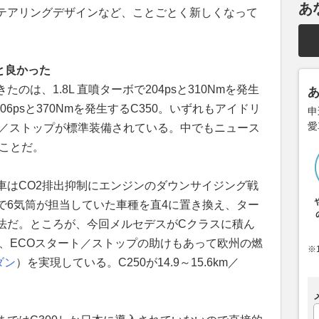
あ
テアリングデザインなど、ことごとく新しくなって
と良かった
は、1.8L 直噴ターボで204psと310Nmを発生
で306psと370Nmを発生するC350。いずれもアイドリ
申
愛
ト／ストップが標準装備されている。中でもニュース
たことだ。
車はCO2排出抑制にエンジンのダウンサイジング戦
で6気筒が担当していた車種を直4に置き換え、ター
法だ。ところが、今回メルセデスがCクラスに積ん
、ECOスタート／ストップの助けもあって欧州の燃
※
ダン
）を実現している。C250が14.9～15.6km／
。