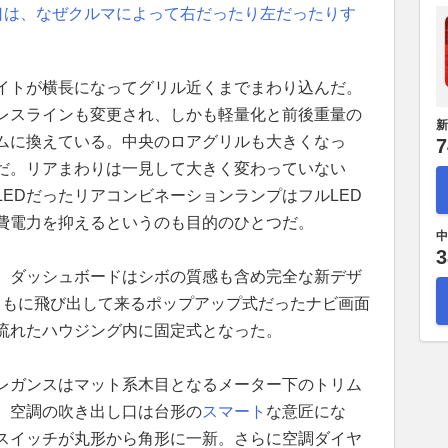
口は、なぜクルマによって右だったり左だったりす
イトが横長になってグリル近くまでまわり込んだ。
レスラインも変更され、しかも軽量化と前後重量の
新
ムに換えている。中央のロアグリルも大きくなっ
7
だ。リアまわりは一見して大きく変わっていない
EDだったリアコンビネーションランプはフルLED
費電力を抑えるというのも目的のひとつだ。
中
3
。ダッシュボードはシボの質感も含め完全な新デザ
ともに飛び出して来るポップアップ式だったナビ画面
流れたハウジング内に固定式となった。
レガンスはマット系木目となるメーター下のトリム
。空調の吹き出し口は台形の
スマート
な意匠にな
スイッチが丸形から角形に一新。さらに空調ダイヤ