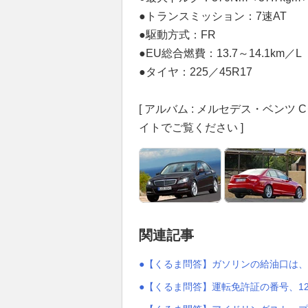
●トランスミッション：7速AT
●駆動方式：FR
●EU総合燃費：13.7～14.1km／L
●タイヤ：225／45R17
[ アルバム : メルセデス・ベン
イトでご覧ください ]
関連記事
●【くるま問答】ガソリンの給油口は
●【くるま問答】運転免許証の番号、1