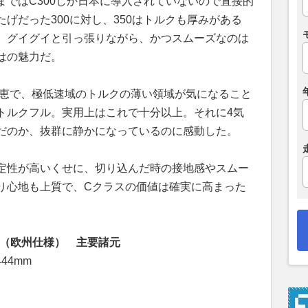
ではC300しか日本に導入されていないので直接的
げだった300に対し、350はトルクも厚みがある
。グイグイと引っ張りながら、かつスムーズなのは
はの魅力だ。
た恩恵で、極低速域のトルクの薄い領域が気になること
トルクフル。実用上はこれで十分以上。それに4気
だのか、抜群に静かになっているのに感動した。
定性が高いくせに、切り込んだ時の接地感やスムー
り心地も上質で、Cクラスの価値は確実に高まった
ダン（欧州仕様） 主要諸元
444mm