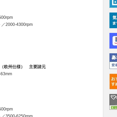
ボ
00rpm
2000-4300rpm
ゴン（欧州仕様） 主要諸元
463mm
00rpm
3500-6250rpm