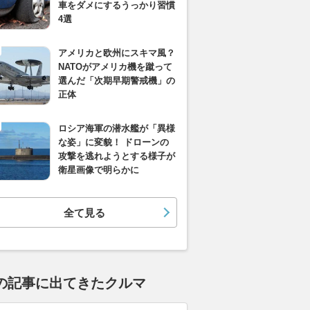
車をダメにするうっかり習慣
4選
アメリカと欧州にスキマ風？
NATOがアメリカ機を蹴って
選んだ「次期早期警戒機」の
正体
ロシア海軍の潜水艦が「異様
な姿」に変貌！ ドローンの
攻撃を逃れようとする様子が
衛星画像で明らかに
全て見る
の記事に出てきたクルマ