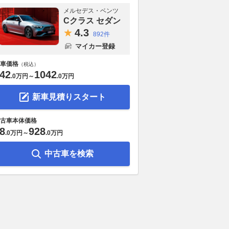
メルセデス・ベンツ
Cクラス セダン
4.
3
892件
マイカー登録
車価格
（税込）
42
1042
.
0万円
～
.
0万円
新車見積りスタート
古車本体価格
8
928
.
0万円
～
.
0万円
中古車を検索