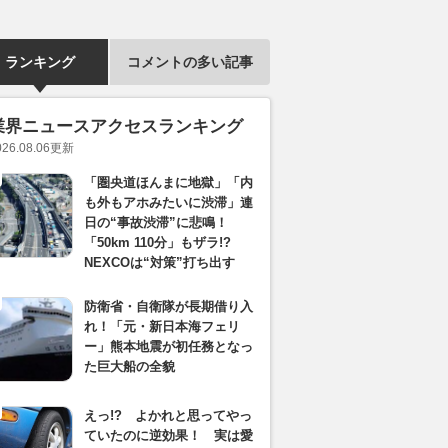
ランキング
コメントの多い記事
業界ニュースアクセスランキング
026.08.06
更新
「圏央道ほんまに地獄」「内
も外もアホみたいに渋滞」連
日の“事故渋滞”に悲鳴！
「50km 110分」もザラ!?
NEXCOは“対策”打ち出す
防衛省・自衛隊が長期借り入
れ！「元・新日本海フェリ
ー」熊本地震が初任務となっ
た巨大船の全貌
えっ!? よかれと思ってやっ
ていたのに逆効果！ 実は愛