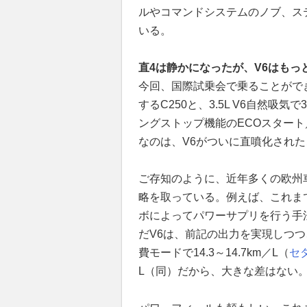
ルやコマンドシステムのノブ、ス
いる。
直4は静かになったが、V6はもっ
今回、国際試乗会で乗ることができたの
するC250と、3.5L V6自然吸気
ングストップ機能のECOスター
なのは、V6がついに直噴化され
ご存知のように、近年多くの欧州
略を取っている。例えば、これま
ボによってパワーサプリを行う手
だV6は、前記の出力を実現しつつ
費モードで14.3～14.7km／L（
セ
L（同）だから、大きな差はない