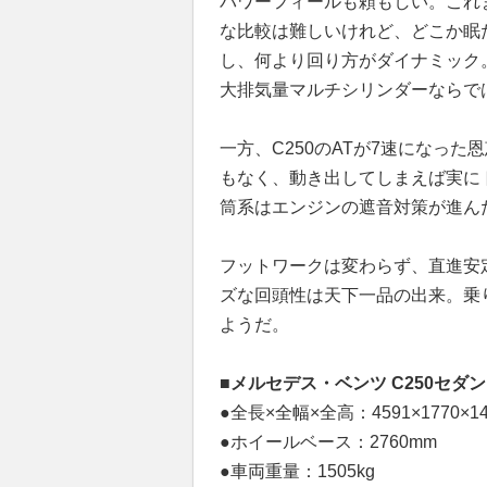
パワーフィールも頼もしい。これま
な比較は難しいけれど、どこか眠た
し、何より回り方がダイナミック
大排気量マルチシリンダーならで
一方、C250のATが7速になっ
もなく、動き出してしまえば実に
筒系はエンジンの遮音対策が進ん
フットワークは変わらず、直進安
ズな回頭性は天下一品の出来。乗
ようだ。
■メルセデス・ベンツ C250セ
●全長×全幅×全高：4591×1770×1
●ホイールベース：2760mm
●車両重量：1505kg