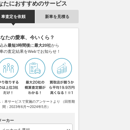
なたにおすすめのサービス
車査定を依頼
新車を見積る
あなたの愛車、今いくら？
込み
最短3時間後
に
最大20社
から
車の査定結果をWebでお知らせ！
1：本サービスで実施のアンケートより （回答期
間：2023年6月〜2024年5月）
メーカー