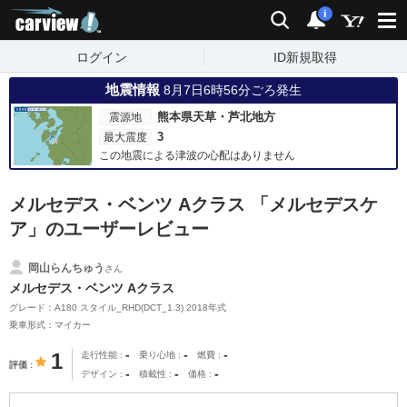
carview!
検索
通知
i
ログイン
ID新規取得
地震情報
8月7日6時56分ごろ発生
熊本県天草・芦北地方
震源地
3
最大震度
この地震による津波の心配はありません
メルセデス・ベンツ Aクラス 「メルセデスケ
ア」のユーザーレビュー
岡山らんちゅう
さん
メルセデス・ベンツ Aクラス
グレード：A180 スタイル_RHD(DCT_1.3) 2018年式
乗車形式：マイカー
-
-
-
1
走行性能
乗り心地
燃費
評価
-
-
-
デザイン
積載性
価格