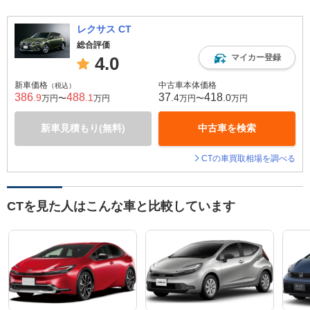
レクサス CT
総合評価
マイカー登録
4.0
新車価格
中古車本体価格
（税込）
386
488
37
418
.9
.1
.4
.0
万円〜
万円
万円〜
万円
新車見積もり(無料)
中古車を検索
CTの車買取相場を調べる
CTを見た人はこんな車と比較しています