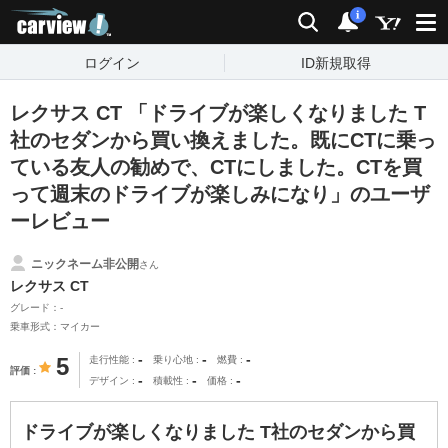
carview!
検索
通知
i
ログイン
ID新規取得
レクサス CT 「ドライブが楽しくなりました T
社のセダンから買い換えました。既にCTに乗っ
ている友人の勧めで、CTにしました。CTを買
って週末のドライブが楽しみになり」のユーザ
ーレビュー
ニックネーム非公開
さん
レクサス CT
グレード：-
乗車形式：マイカー
-
-
-
5
走行性能
乗り心地
燃費
評価
-
-
-
デザイン
積載性
価格
ドライブが楽しくなりました T社のセダンから買