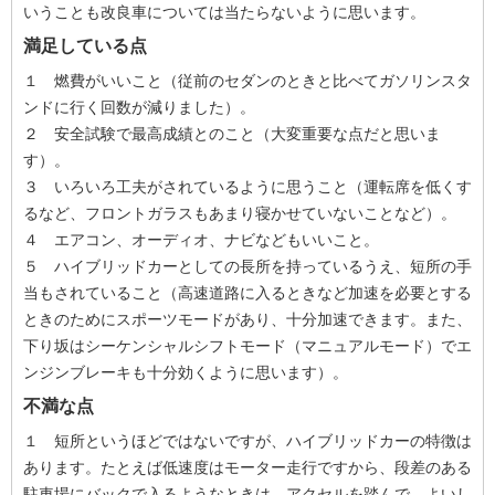
いうことも改良車については当たらないように思います。
満足している点
１ 燃費がいいこと（従前のセダンのときと比べてガソリンスタ
ンドに行く回数が減りました）。
２ 安全試験で最高成績とのこと（大変重要な点だと思いま
す）。
３ いろいろ工夫がされているように思うこと（運転席を低くす
るなど、フロントガラスもあまり寝かせていないことなど）。
４ エアコン、オーディオ、ナビなどもいいこと。
５ ハイブリッドカーとしての長所を持っているうえ、短所の手
当もされていること（高速道路に入るときなど加速を必要とする
ときのためにスポーツモードがあり、十分加速できます。また、
下り坂はシーケンシャルシフトモード（マニュアルモード）でエ
ンジンブレーキも十分効くように思います）。
不満な点
１ 短所というほどではないですが、ハイブリッドカーの特徴は
あります。たとえば低速度はモーター走行ですから、段差のある
駐車場にバックで入るようなときは、アクセルを踏んで、よいし