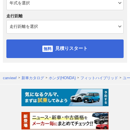
走行距離
見積りスタート
carview!
新車カタログ
ホンダ(HONDA)
フィットハイブリッド
ユ