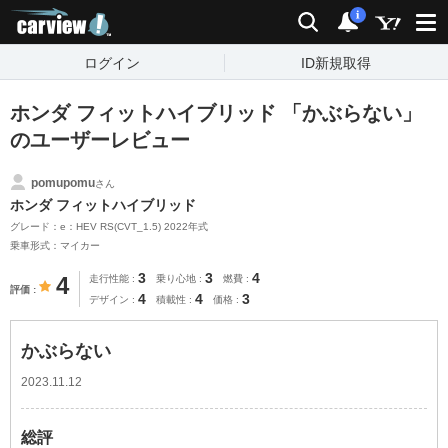
carview!
検索
通知
i
ログイン
ID新規取得
ホンダ フィットハイブリッド 「かぶらない」
のユーザーレビュー
pomupomu
さん
ホンダ フィットハイブリッド
グレード：e：HEV RS(CVT_1.5) 2022年式
乗車形式：マイカー
3
3
4
4
走行性能
乗り心地
燃費
評価
4
4
3
デザイン
積載性
価格
かぶらない
2023.11.12
総評