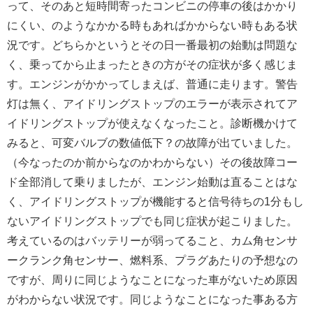
って、そのあと短時間寄ったコンビニの停車の後はかかり
にくい、のようなかかる時もあればかからない時もある状
況です。どちらかというとその日一番最初の始動は問題な
く、乗ってから止まったときの方がその症状が多く感じま
す。エンジンがかかってしまえば、普通に走ります。警告
灯は無く、アイドリングストップのエラーが表示されてア
イドリングストップが使えなくなったこと。診断機かけて
みると、可変バルブの数値低下？の故障が出ていました。
（今なったのか前からなのかわからない）その後故障コー
ド全部消して乗りましたが、エンジン始動は直ることはな
く、アイドリングストップが機能すると信号待ちの1分もし
ないアイドリングストップでも同じ症状が起こりました。
考えているのはバッテリーが弱ってること、カム角センサ
ークランク角センサー、燃料系、プラグあたりの予想なの
ですが、周りに同じようなことになった車がないため原因
がわからない状況です。同じようなことになった事ある方