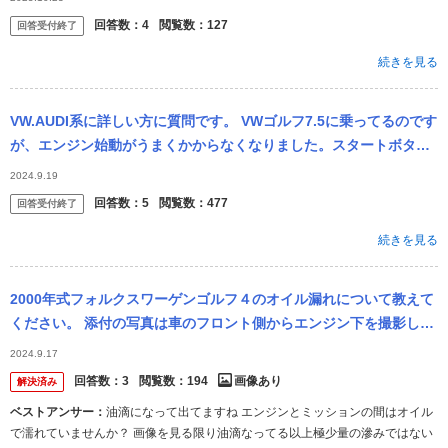
スと...
回答数：
4
閲覧数：
127
回答受付終了
続きを見る
VW.AUDI系に詳しい方に質問です。 VWゴルフ7.5に乗ってるのです
が、エンジン始動がうまくかからなくなりました。スタートボタン
押す、セル回ってエンジンかかろうと頑張る、ギリギリ弱くエンジ
2024.9.19
ン...
回答数：
5
閲覧数：
477
回答受付終了
続きを見る
2000年式フォルクスワーゲンゴルフ４のオイル漏れについて教えて
ください。 添付の写真は車のフロント側からエンジン下を撮影した
ものですが、矢印の部分にオイルの漏れている箇所が写っていま
2024.9.17
す。 漏れ...
回答数：
3
閲覧数：
194
画像あり
解決済み
ベストアンサー：
油滴になって出てますね エンジンとミッションの間はオイル
で濡れていませんか？ 画像を見る限り油滴なってる以上極少量の滲みではない