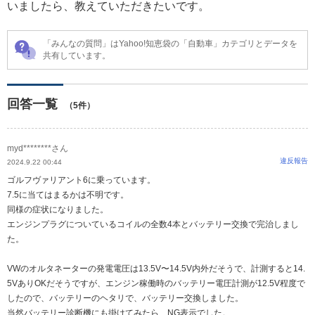
いましたら、教えていただきたいです。
「みんなの質問」はYahoo!知恵袋の「自動車」カテゴリとデータを
共有しています。
回答一覧
（5件）
myd********さん
違反報告
2024.9.22 00:44
ゴルフヴァリアント6に乗っています。
7.5に当てはまるかは不明です。
同様の症状になりました。
エンジンプラグについているコイルの全数4本とバッテリー交換で完治しまし
た。
VWのオルタネーターの発電電圧は13.5V〜14.5V内外だそうで、計測すると14.
5VありOKだそうですが、エンジン稼働時のバッテリー電圧計測が12.5V程度で
したので、バッテリーのヘタリで、バッテリー交換しました。
当然バッテリー診断機にも掛けてみたら、NG表示でした。