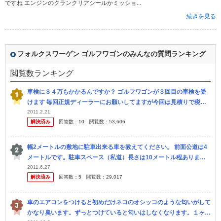
ですね エンジンのクランクリアシールかミッショ...
続きを見る
フォルクスワーゲン ゴルフワゴンのみんなの質問ランキング
閲覧数ランキング
車検に３４万もかかるんですか？ ゴルフワゴンが３回目の車検を受
けます 毎回正規ディーラーにお願いしてますが今回は見積りで税金
込みで３４万くらいだそうです(&gt;_&lt; ) ちなみ...
2011.2.21
解決済み
回答数：
10
閲覧数：
53,606
幅2メートルの敷地に駐車出来る車を教えてください。 前面公道は4
メートルです。駐車スペース（私道）長さは10メートル程ありま
す。用は旗竿地の竿部分です。 無理があるのは承知なのですが、可
2011.6.27
解決済み
回答数：
5
閲覧数：
29,017
能であれ...
車のエアコンをつけると初めだけネコのオシッコのような匂いがして
かなり臭います。ずっとつけていると匂いはしなくなります。１ヶ月