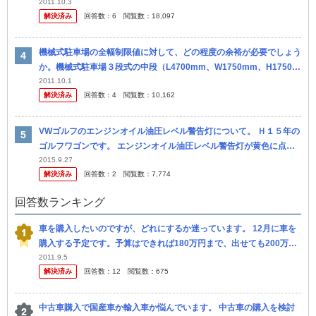
前は全くの無臭だったのに…。 エアコンフィルターを交換したら匂
2011.10.3
解決済み
回答数：
6
閲覧数：
18,097
いは消え...
機械式駐車場の全幅制限値に対して、どの程度の余裕が必要でしょう
か。機械式駐車場３段式の中段（L4700mm、W1750mm、H1750m
mの制限値）に、ゴルフワゴン(L4400mm、W1730m...
2011.10.1
解決済み
回答数：
4
閲覧数：
10,162
VWゴルフのエンジンオイル油圧レベル警告灯について。 Ｈ１５年の
ゴルフワゴンです。 エンジンオイル油圧レベル警告灯が黄色に点灯
しました。 オイル交換時期でしたのでディーラーでオイル交換しま
2015.9.27
解決済み
回答数：
2
閲覧数：
7,774
し...
回答数ランキング
車を購入したいのですが、どれにするか迷っています。 12月に車を
購入する予定です。予算はできれば180万円まで、出せても200万円
までです。夫婦２人暮らしで、日々の買い物や休日のお出かけに使う
2011.9.5
解決済み
回答数：
12
閲覧数：
675
車...
中古車購入で国産車か輸入車か悩んでいます。 中古車の購入を検討