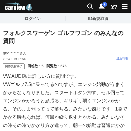
carview!
検索
通知
i
ログイン
ID新規取得
フォルクスワーゲン ゴルフワゴン のみんなの
質問
gfo********さん
違反報告
2024.9.19 06:56
回答数：
5
閲覧数：
676
回答受付終了
VW.AUDI系に詳しい方に質問です。
VWゴルフ7.5に乗ってるのですが、エンジン始動がうまく
かからなくなりました。スタートボタン押す、セル回って
エンジンかかろうと頑張る、ギリギリ弱くエンジンかか
る、そのまま弱ってって落ちる、みたいな感じです。1発で
かかる時もあれば、何回か繰り返すとかかる、みたいなそ
の時その時でかかり方が違って、朝一の始動は普通にかか