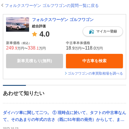
フォルクスワーゲン ゴルフワゴンの質問一覧に戻る
フォルクスワーゲン ゴルフワゴン
総合評価
マイカー登録
4.0
新車価格
中古車本体価格
（税込）
249
338
18
118
.9
.1
.9
.0
万円〜
万円
万円〜
万円
新車見積もり(無料)
中古車を検索
ゴルフワゴンの車買取相場を調べる
あわせて知りたい
ダイハツ車に関して二つ。 ① 現時点に於いて、タフトの中古車なん
て、そのあまりの年式の古さ（既に51年前の発売）からして、まず
中古車市場に現れないですかね？ ② 仮にシャレードソシアルをベー
2025.10.23