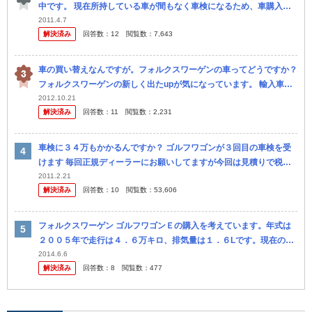
中です。 現在所持している車が間もなく車検になるため、車購入を
検討しています。 新車を購入の予定でしたが、予定外の出費（家の
2011.4.7
解決済み
回答数：
12
閲覧数：
7,643
改築）が...
車の買い替えなんですが。フォルクスワーゲンの車ってどうですか？
フォルクスワーゲンの新しく出たupが気になっています。 輸入車は
故障が多いとも聞いたことがあるんですが。
2012.10.21
解決済み
回答数：
11
閲覧数：
2,231
車検に３４万もかかるんですか？ ゴルフワゴンが３回目の車検を受
けます 毎回正規ディーラーにお願いしてますが今回は見積りで税金
込みで３４万くらいだそうです(&gt;_&lt; ) ちなみ...
2011.2.21
解決済み
回答数：
10
閲覧数：
53,606
フォルクスワーゲン ゴルフワゴンＥの購入を考えています。年式は
２００５年で走行は４．６万キロ、排気量は１．６Lです。現在のタ
イミングで購入時は、どういったトラブルを想定したほうが良いでし
2014.6.6
解決済み
回答数：
8
閲覧数：
477
ょうか。 外車