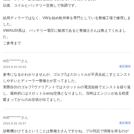
以後、コイルとバッテリー交換して快調です。
結局ディラーではなく、VWを始め欧州車を専門としている整備工場で修理しま
した。
VW/AUDI系は、バッテリー電圧に敏感であると整備士さんは教えてくれまし
た。
ご参考まで
mf1********さん
違反報告
2024.9.20 20:03
参考になるかわかりませんが、ゴルフ7はスロットルが不具合起こすとエンスト
しやすいとディーラー整備士が言ってました。
実際自分のゴルフ7ヴァリアントではスロットルの電流短絡でエンストを繰り返
し、最終的にはスロットルassy交換となりました。当時はエンジンがある程度
暖まってからのみ症状が出てました。
mdt********さん
違反報告
2024.9.20 19:57
診断機かけてるということは整備士さんですかね。プロ同志で情報を得るのが