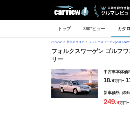
トップ
360°ビュー
カタ
carview!
新車カタログ
フォルクスワーゲン(VOLKSWA
フォルクスワーゲン ゴルフワ
リー
中古車本体価
18
1
.9
万円
〜
新車価格
（税
249
.9
万円