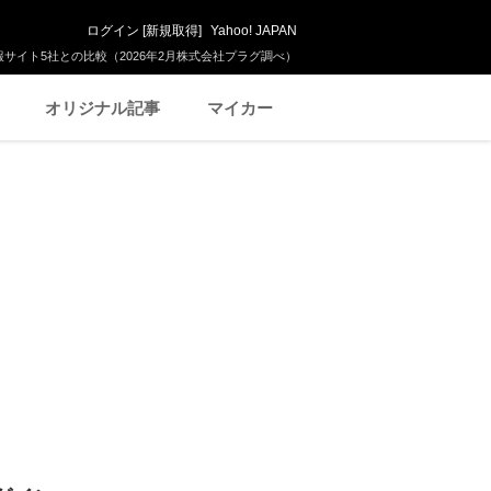
ログイン
[
新規取得
]
Yahoo! JAPAN
サイト5社との比較（2026年2月株式会社プラグ調べ）
オリジナル記事
マイカー