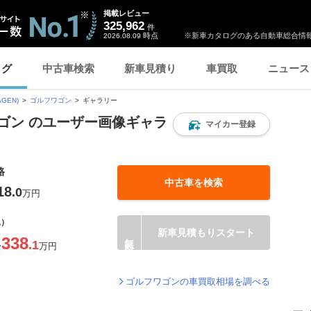
掲載レビュー
325,962
件
時点
※新車カタログのある自動車総合情報
2026.08.09
ログ
中古車検索
新車見積り
車買取
ニュース
GEN)
ゴルフワゴン
ギャラリー
ゴン のユーザー画像ギャラ
マイカー登録
格
中古車を検索
18
.0
万円
込）
新車見積もりスタート
338
.1
〜
万円
ゴルフワゴンの車買取相場を調べる