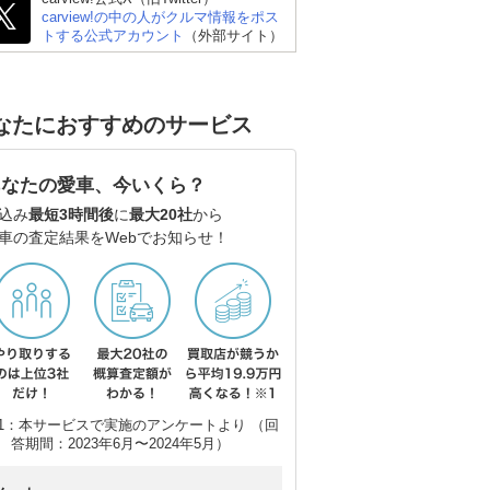
carview!の中の人がクルマ情報をポス
トする公式アカウント
（外部サイト）
なたにおすすめのサービス
あなたの愛車、今いくら？
込み
最短3時間後
に
最大20社
から
車の査定結果をWebでお知らせ！
1：本サービスで実施のアンケートより （回
答期間：2023年6月〜2024年5月）