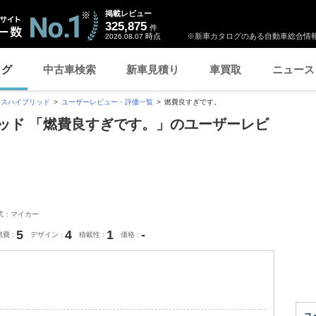
掲載レビュー
325,875
件
時点
※新車カタログのある自動車総合情報
2026.08.07
ログ
中古車検索
新車見積り
車買取
ニュース
ロスハイブリッド
ユーザーレビュー・評価一覧
燃費良すぎです。
ッド 「燃費良すぎです。」のユーザーレビ
式：マイカー
5
4
1
-
燃費
デザイン
積載性
価格