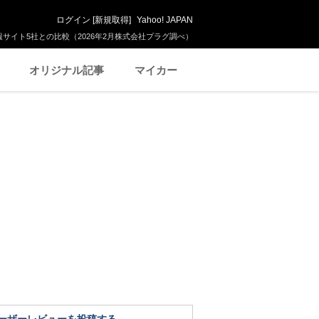
ログイン
[
新規取得
]
Yahoo! JAPAN
サイト5社との比較（2026年2月株式会社プラグ調べ）
オリジナル記事
マイカー