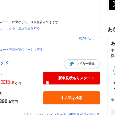
んカラ」に遷移して、違反報告ができます。
あ
カラ」から、違反報告をする
次のレビュー
ビュー・評価一覧のページに戻る
申
愛
ッド
マイカー登録
込）
新車見積もりスタート
335
.5
〜
万円
格
中古車を検索
※
390
.5
万円
ヤリスクロスハイブリッドの車買取相場を調べる