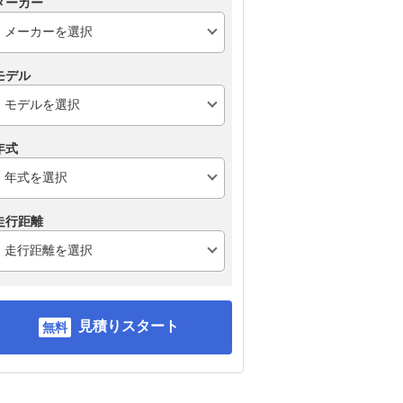
メーカー
モデル
年式
スバル フォレスター
ホンダ ヴェゼル
日産
走行距離
R
見積りスタート