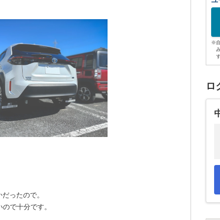
ユ
※
ロ
かだったので。
いので十分です。