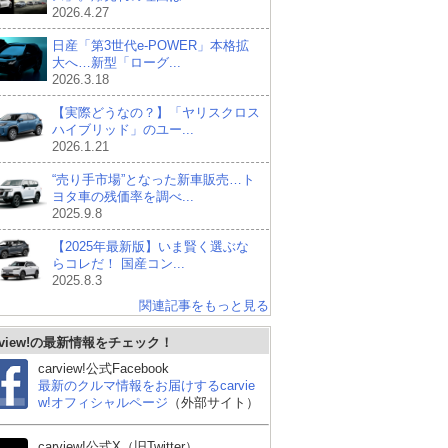
2026.4.27
日産「第3世代e-POWER」本格拡
大へ…新型「ローグ...
2026.3.18
【実際どうなの？】「ヤリスクロス
ハイブリッド」のユー...
2026.1.21
“売り手市場”となった新車販売…ト
ヨタ車の残価率を調べ...
2025.9.8
【2025年最新版】いま賢く選ぶな
らコレだ！ 国産コン...
2025.8.3
関連記事をもっと見る
rview!の最新情報をチェック！
carview!公式Facebook
最新のクルマ情報をお届けするcarvie
w!オフィシャルページ
（外部サイト）
carview!公式X（旧Twitter）