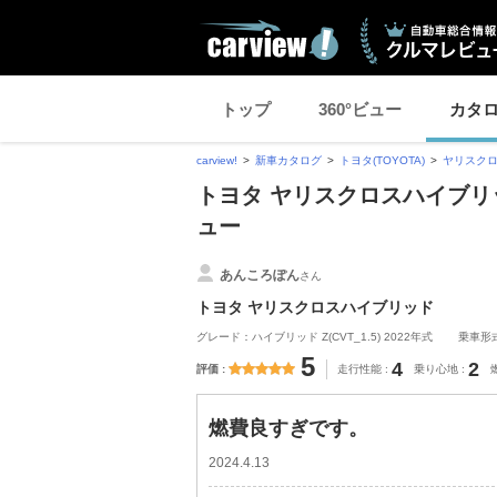
トップ
360°ビュー
カタ
carview!
新車カタログ
トヨタ(TOYOTA)
ヤリスク
トヨタ ヤリスクロスハイブリ
ュー
あんころぽん
さん
トヨタ ヤリスクロスハイブリッド
グレード：ハイブリッド Z(CVT_1.5) 2022年式
乗車形
5
4
2
評価
走行性能
乗り心地
燃費良すぎです。
2024.4.13