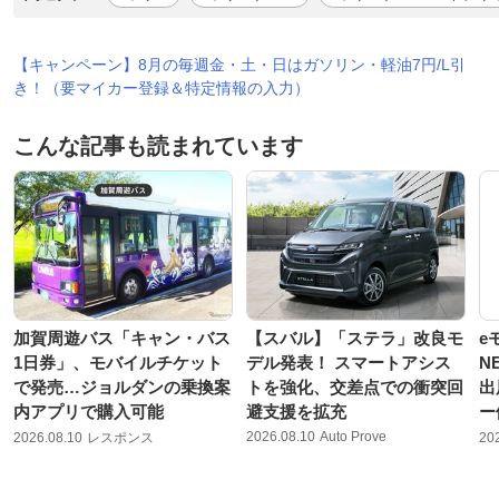
【キャンペーン】8月の毎週金・土・日はガソリン・軽油7円/L引
き！（要マイカー登録＆特定情報の入力）
こんな記事も読まれています
加賀周遊バス「キャン・バス
【スバル】「ステラ」改良モ
e
1日券」、モバイルチケット
デル発表！ スマートアシス
N
で発売…ジョルダンの乗換案
トを強化、交差点での衝突回
出
内アプリで購入可能
避支援を拡充
ー
2026.08.10
Auto Prove
2026.08.10
レスポンス
20