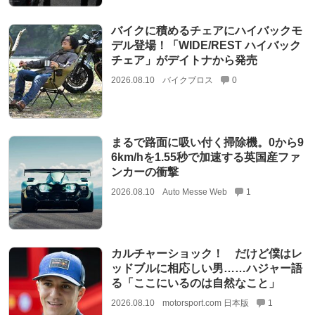
バイクに積めるチェアにハイバックモ
デル登場！「WIDE/REST ハイバック
チェア」がデイトナから発売
2026.08.10
バイクブロス
0
まるで路面に吸い付く掃除機。0から9
6km/hを1.55秒で加速する英国産ファ
ンカーの衝撃
2026.08.10
Auto Messe Web
1
カルチャーショック！ だけど僕はレ
ッドブルに相応しい男……ハジャー語
る「ここにいるのは自然なこと」
2026.08.10
motorsport.com 日本版
1