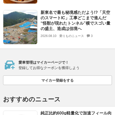
新東名で最も秘境感ただよう!?「天空
のスマートIC」工事どこまで進んだ
“怪獣が現れたトンネル”横でスゴい量
の盛土、造成は佳境へ
2026.08.10
乗りものニュース
3
愛車管理はマイカーページで！
登録してお得なクーポンを獲得しよう
マイカー登録をする
おすすめのニュース
純正比約600g軽量化で加速フィール向