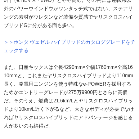
0円（e:HEV X・2WD）とやや高め。その割には運転席以
外のパワーウインドウがワンタッチ式ではない、ステアリ
ングの素材がウレタンなど装備や質感でヤリスクロスハイ
ブリッドGに分がある面も多い。
＞＞ホンダ ヴェゼル ハイブリッドのカタロググレードをチ
ェックする
また、日産キックスは全長4290mm×全幅1760mm×全高16
10mmと、これまたヤリスクロスハイブリッドより110mm
長く、発電用エンジンを使う特殊なe-POWERを採用する
ためかエントリーグレードが275万9900円とさらに高価
だ。そのうえ、燃費は21.6km/Lとヤリスクロスハイブリッ
ドより10km/L近く下がるなど、大きなボディが必要でなけ
ればヤリスクロスハイブリッドにアドバンテージを感じる
人が多いのも納得だ。