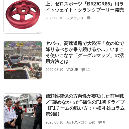
上、ゼロスポーツ『BRZ/GR86』用ラ
イトウェイト・クランクプーリー発売
2026.08.10
レスポンス
3
ヤバっ、高速道路で大渋滞「次のICで
降りるべきか乗り続けるか…」いまこ
そ使いこなす「グーグルマップ」の活
用方法とは
2026.08.10
VAGUE
11
信頼性確保の方向性が奏功した前半戦
／“諦めなかった”福住のF1初ドライブ
【F1チームの戦い方：小松礼雄コラム
第9回】
2026.08.10
AUTOSPORT web
0