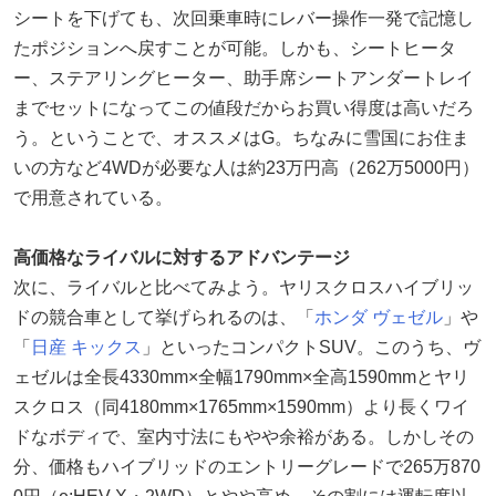
シートを下げても、次回乗車時にレバー操作一発で記憶し
たポジションへ戻すことが可能。しかも、シートヒータ
ー、ステアリングヒーター、助手席シートアンダートレイ
までセットになってこの値段だからお買い得度は高いだろ
う。ということで、オススメはG。ちなみに雪国にお住ま
いの方など4WDが必要な人は約23万円高（262万5000円）
で用意されている。
高価格なライバルに対するアドバンテージ
次に、ライバルと比べてみよう。ヤリスクロスハイブリッ
ドの競合車として挙げられるのは、「
ホンダ
ヴェゼル
」や
「
日産
キックス
」といったコンパクトSUV。このうち、ヴ
ェゼルは全長4330mm×全幅1790mm×全高1590mmとヤリ
スクロス（同4180mm×1765mm×1590mm）より長くワイ
ドなボディで、室内寸法にもやや余裕がある。しかしその
分、価格もハイブリッドのエントリーグレードで265万870