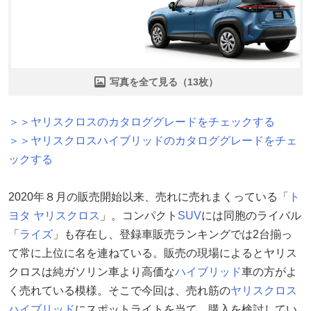
写真を全て見る（13枚）
＞＞ヤリスクロスのカタロググレードをチェックする
＞＞ヤリスクロスハイブリッドのカタロググレードをチェ
ックする
2020年８月の販売開始以来、売れに売れまくっている「
ト
ヨタ
ヤリスクロス
」。コンパクト
SUV
には同胞のライバル
「
ライズ
」も存在し、登録車販売ランキングでは2台揃っ
て常に上位に名を連ねている。販売の現場によるとヤリス
クロスは純ガソリン車より高価な
ハイブリッド
車の方がよ
く売れている模様。そこで今回は、売れ筋の
ヤリスクロス
ハイブリッド
にスポットライトを当て、購入を検討してい