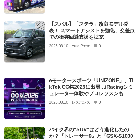
【スバル】「ステラ」改良モデル発
表！ スマートアシストを強化、交差点
での衝突回避支援を拡充
2026.08.10
Auto Prove
0
eモータースポーツ「UNIZONE」、Ti
kTok GG祭2026に出展…iRacingシミ
ュレーター体験やプロレッスンも
2026.08.10
レスポンス
0
バイク界の“SUV”はどう進化したの
か？『トレーサー9』と『GSX-S1000