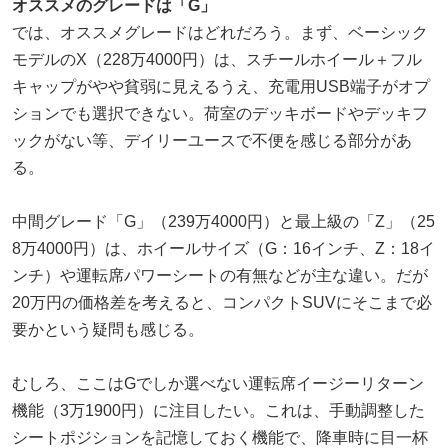
オススメのグレードは「G」
では、オススメグレードはどれだろう。まず、ベーシック
モデルのX（228万4000円）は、スチールホイール＋フル
キャップがやや貧弱に見えるうえ、充電用USB端子がオプ
ションでも選択できない。荷室のデッキボードやデッキフ
ックがない等、デイリーユースで不便を感じる部分があ
る。
中間グレード「G」（239万4000円）と最上級の「Z」（25
8万4000円）は、ホイールサイズ（G：16インチ、Z：18イ
ンチ）や運転席パワーシートの有無などが主な違い。だが
20万円の価格差を考えると、コンパクトSUVにそこまで必
要かという疑問も感じる。
むしろ、ここはGでしか選べない運転席イージーリターン
機能（3万1900円）に注目したい。これは、手動調整した
シートポジションを記憶しておく機能で、降車時に目一杯