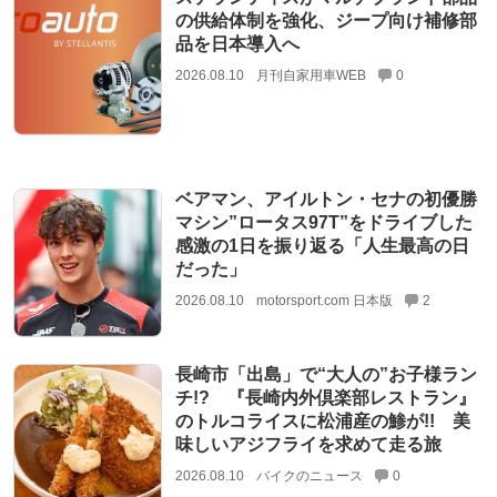
の供給体制を強化、ジープ向け補修部
品を日本導入へ
2026.08.10
月刊自家用車WEB
0
ベアマン、アイルトン・セナの初優勝
マシン”ロータス97T”をドライブした
感激の1日を振り返る「人生最高の日
だった」
2026.08.10
motorsport.com 日本版
2
長崎市「出島」で“大人の”お子様ラン
チ!? 『長崎内外倶楽部レストラン』
のトルコライスに松浦産の鯵が!! 美
味しいアジフライを求めて走る旅
2026.08.10
バイクのニュース
0