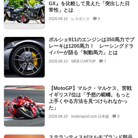
GX』を比較して見えた「突出した日
常性」とは
2026.08.10
レスポンス
0
ポルシェ911のエンジンは350馬力でブ
レーキは1200馬力！ レーシングドラ
イバーが語る「制動馬力」とは
2026.08.10
WEB CARTOP
7
【MotoGP】マルク・マルケス、苦戦
イギリス7位は「予想の範疇。もっと
上手くやる方法を見つけられなかっ
た」
2026.08.10
motorsport.com 日本版
0
ステランティスがマルチブランド部品