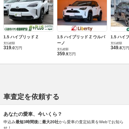
1.5 ハイブリッド Z
1.5 ハイブリッド Z ウルバ
1.5 ハイ
ーノ
支払総額
支払総額
319
349
.
0
.
8
万円
万
支払総額
359
.
9
万円
車査定を依頼する
あなたの愛車、今いくら？
申込み
最短3時間後
に
最大20社
から愛車の査定結果をWebでお知ら
せ！