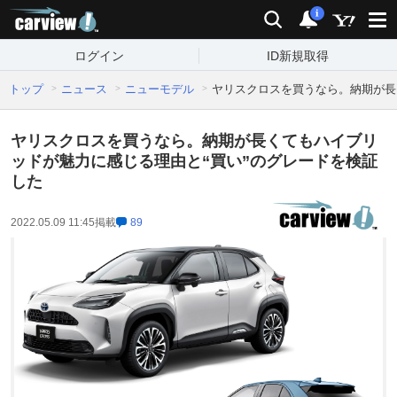
carview!
検索
通知
i
ログイン
ID新規取得
トップ
ニュース
ニューモデル
ヤリスクロスを買うなら。納期が長
ヤリスクロスを買うなら。納期が長くてもハイブリ
ッドが魅力に感じる理由と“買い”のグレードを検証
した
2022.05.09 11:45
掲載
89