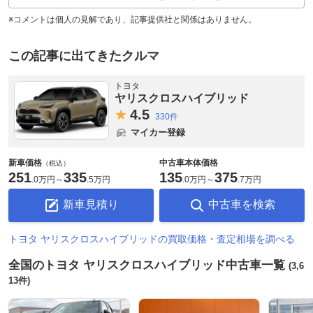
※コメントは個人の見解であり、記事提供社と関係はありません。
この記事に出てきたクルマ
トヨタ
ヤリスクロスハイブリッド
4.
5
330件
マイカー登録
新車価格
中古車本体価格
（税込）
251
335
135
375
.
0万円
～
.
5万円
.
0万円
～
.
7万円
新車見積り
中古車を検索
トヨタ ヤリスクロスハイブリッドの買取価格・査定相場を調べる
全国のトヨタ ヤリスクロスハイブリッド中古車一覧
(3,6
13件)