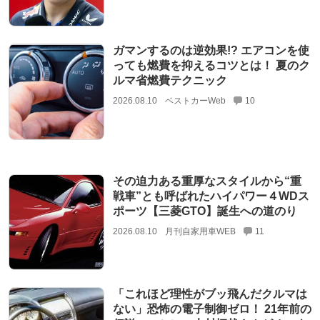
ガマンするのは逆効果!? エアコンを使
っても燃費を抑えるコツとは！ 夏のク
ルマ省燃費テクニック
2026.08.10
ベストカーWeb
10
その迫力ある重厚なスタイルから“重
戦車”とも呼ばれたハイパワー４WDス
ポーツ【三菱GTO】誕生への道のり
2026.08.10
月刊自家用車WEB
11
「これほど理性がブッ飛んだクルマは
ない」恐怖の電子制御ゼロ！ 21年前の