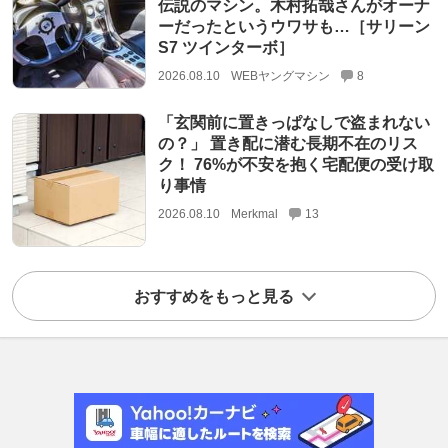
伝説のマシン。木村拓哉さんがオーナ
ーだったというウワサも…［サリーン
S7 ツインターボ］
2026.08.10
WEBヤングマシン
8
「玄関前に置きっぱなしで盗まれない
の？」 置き配に潜む長期不在のリス
ク！ 76%が不安を抱く宅配便の受け取
り事情
2026.08.10
Merkmal
13
おすすめをもっと見る