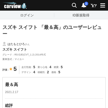
carview!
検索
通知
i
ログイン
ID新規取得
スズキ スイフト 「最＆高」のユーザーレビュ
ー
はたもとひろ
さん
スズキ スイフト
グレード：RS-DJE(CVT_1.2) 2014年式
乗車形式：マイカー
5
4
5
5
走行性能
乗り心地
燃費
評価
4
2
5
デザイン
積載性
価格
最＆高
2021.2.17
総評