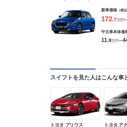
新車価格
（税
172
.7
万円
中古車本体価
11
4
.9
万円
〜
スイフトを見た人はこんな車
トヨタ プリウス
トヨタ ア