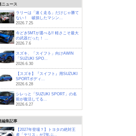
連ニュース
ラリーは「速く走る」だけじゃ勝て
ない！ 破損したマシン...
2026.7.25
今どき5MTが選べる!! 軽さこそ最大
の武器だった！ ...
2026.7.6
スズキ、「スイフト」向けAWIN
「SUZUKI SPO...
2026.6.30
【スズキ】『スイフト』用SUZUKI
SPORTボディ...
2026.6.28
シレっと「SUZUKI SPORT」の名
前が復活してる...
2026.6.27
連編集記事
【2027年登場？】トヨタの絶対王
者「ヤリス」が7年ぶ...