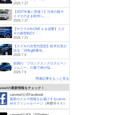
2026.7.27
【2027年春に登場？】日本の軽サ
イズそのまま欧州へ。...
2026.7.27
【サクラやN-ONE e:を追撃】スズ
キの新型軽EV「...
2026.7.21
【スズキの次世代思想】鈴木社長が
語る「100kg軽量化...
2026.7.9
好調の「フロンクス／クロスビー／
ジムニー」の裏で伸び悩...
2026.7.9
関連記事をもっと見る
rview!の最新情報をチェック！
carview!公式Facebook
最新のクルマ情報をお届けするcarvie
w!オフィシャルページ
（外部サイト）
carview!公式X（旧Twitter）