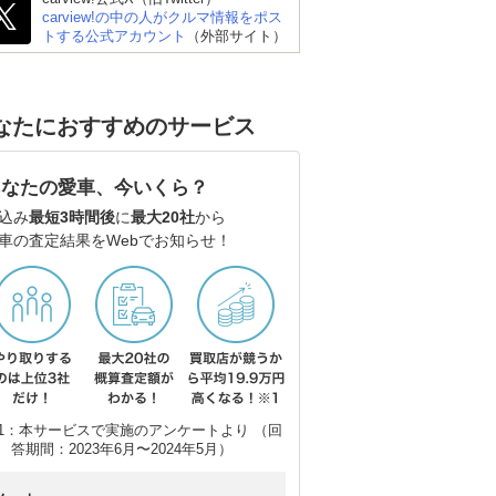
carview!の中の人がクルマ情報をポス
トする公式アカウント
（外部サイト）
なたにおすすめのサービス
あなたの愛車、今いくら？
込み
最短3時間後
に
最大20社
から
車の査定結果をWebでお知らせ！
1：本サービスで実施のアンケートより （回
答期間：2023年6月〜2024年5月）