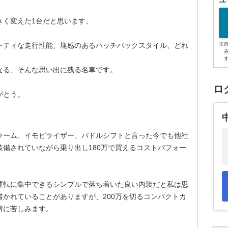
ユ
きく変えた1台だと思います。
ーティな走行性能、塊感のあるハッチバックスタイル、どれ
※
なる、そんな思い出に残る名車です。
ロ
がとう。
ラーム、イモビライザー、パドルシフトと言った今でも他社
備されていながら乗り出し180万で買えるコストパフォー
運転に集中できるシンプルで落ち着いた良い内装だと私は思
かれていることがありますが、200万を切るコンパクトカ
解に苦しみます。