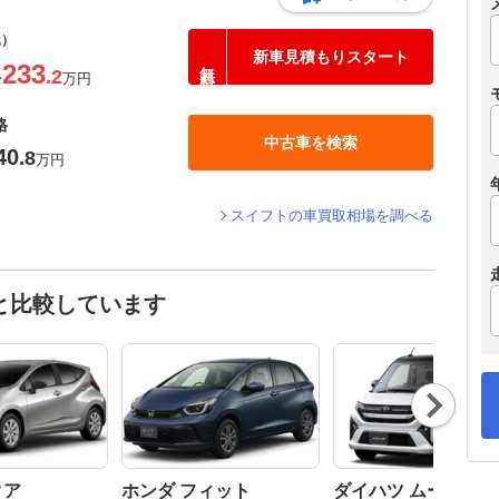
込）
新車見積もりスタート
233
.2
〜
万円
格
中古車を検索
40
.8
万円
スイフトの車買取相場を調べる
と比較しています
Nex
t
クア
ホンダ フィット
ダイハツ ムーヴ