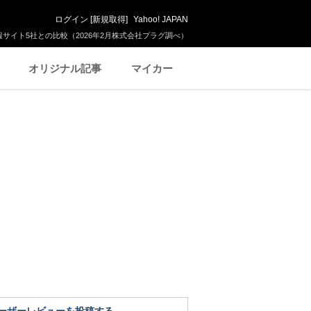
ログイン
[
新規取得
]
Yahoo! JAPAN
サイト5社との比較（2026年2月株式会社プラグ調べ）
オリジナル記事
マイカー