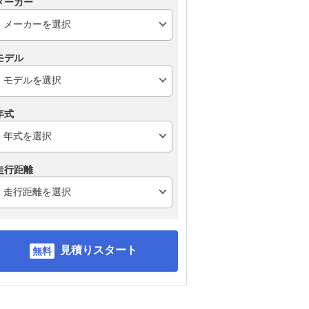
メーカー
モデル
年式
走行距離
見積りスタート
フォルクスワーゲン ゴ
トヨタ ヤリス
ダ