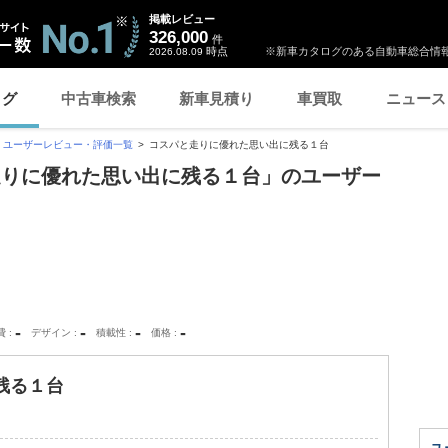
掲載レビュー
326,000
件
時点
※新車カタログのある自動車総合情報
2026.08.09
ログ
中古車検索
新車見積り
車買取
ニュース
ユーザーレビュー・評価一覧
コスパと走りに優れた思い出に残る１台
走りに優れた思い出に残る１台」のユーザー
-
-
-
-
費
デザイン
積載性
価格
残る１台