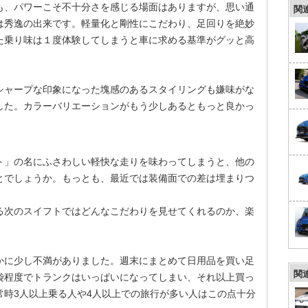
も、パワーこそ不十分さを感じる場面はありますが、思い通
関
は秀逸の出来です。軽量化と剛性にこだわり、足回りを絶妙
た乗り味は１度体験してしまうと車に求める基準がグッと高
シャープな印象になった塊感のあるスタイリングも嫌味がな
した。カラーバリエーションがもう少しあるともっと良かっ
ト」の名にふさわしい軽快な走りを味わってしまうと、他の
とでしょうか。もっとも、最近では装備面での差は埋まりつ
る次のスイフトではどんなこだわりを見せてくれるのか、楽
かに少し不満がありました。週末にまとめて日用品を買い足
関
袋程度でトランクはいっぱいになってしまい、それ以上買っ
常時3人以上乗る人や4人以上での旅行が多い人はこの点十分