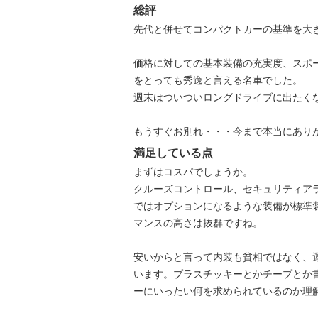
総評
先代と併せてコンパクトカーの基準を大
価格に対しての基本装備の充実度、スポ
をとっても秀逸と言える名車でした。
週末はついついロングドライブに出たく
もうすぐお別れ・・・今まで本当にあり
満足している点
まずはコスパでしょうか。
クルーズコントロール、セキュリティア
ではオプションになるような装備が標準装
マンスの高さは抜群ですね。
安いからと言って内装も貧相ではなく、
います。プラスチッキーとかチープとか書
ーにいったい何を求められているのか理