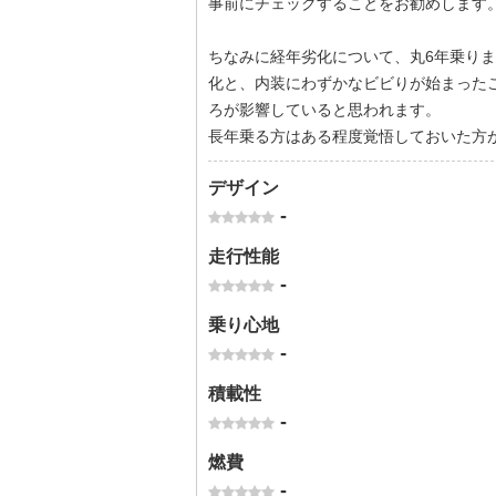
事前にチェックすることをお勧めします
ちなみに経年劣化について、丸6年乗り
化と、内装にわずかなビビりが始まった
ろが影響していると思われます。
長年乗る方はある程度覚悟しておいた方
デザイン
-
走行性能
-
乗り心地
-
積載性
-
燃費
-