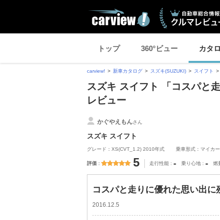
トップ
360°ビュー
カタ
carview!
新車カタログ
スズキ(SUZUKI)
スイフト
スズキ スイフト 「コスパと
レビュー
かぐやえもん
さん
スズキ スイフト
グレード：XS(CVT_1.2) 2010年式
乗車形式：マイカー
5
-
-
評価
走行性能
乗り心地
燃
コスパと走りに優れた思い出に
2016.12.5