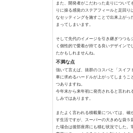
また、開発者がこだわった走りについて
りに操る感覚のステアフィールと足回り
なセッティングを施すことで出来上がっ
まってしまいます。
そして先代のイメージを引き継ぎつつも
く個性的で愛着が持てる良いデザインで
たかもしれませんね。
不満な点
強いて言えば、抜群のコスパと「スイフ
車に求めるハードルが上がってしまうこ
つありますね。
今年末から来年初に発売されると言われ
しみではあります。
またよく言われる積載量については、確
す生活ですが、スーパーの大きめな袋５
た場合は後部座席にも積む状況でした。