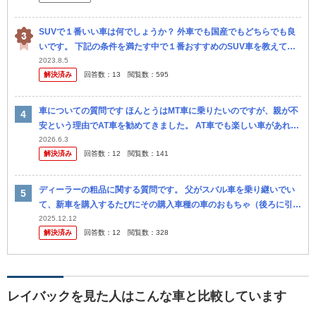
SUVで１番いい車は何でしょうか？ 外車でも国産でもどちらでも良
いです。 下記の条件を満たす中で１番おすすめのSUV車を教えてく
ださい。 1.雪国で強い 2.長時間乗ってても疲れない 3.車中...
2023.8.5
解決済み
回答数：
13
閲覧数：
595
車についての質問です ほんとうはMT車に乗りたいのですが、親が不
安という理由でAT車を勧めてきました。 AT車でも楽しい車があれば
教えてください。 また、できれば現在販売されている車、販売が終
2026.6.3
解決済み
回答数：
12
閲覧数：
141
わ...
ディーラーの粗品に関する質問です。 父がスバル車を乗り継いでい
て、新車を購入するたびにその購入車種の車のおもちゃ（後ろに引っ
張ると走るチョロＱの大きいやつ）が貰えていました。 最近になっ
2025.12.12
解決済み
回答数：
12
閲覧数：
328
て私自...
レイバックを見た人はこんな車と比較しています