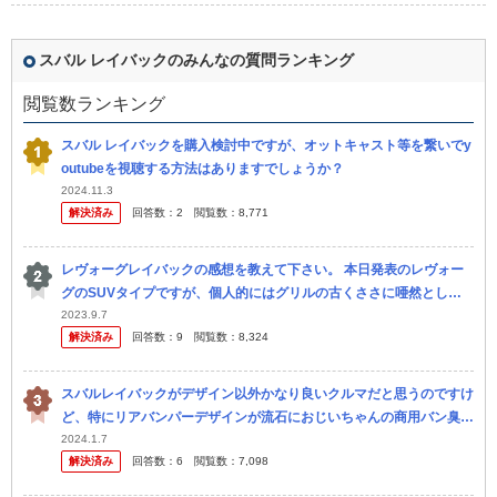
スバル レイバックのみんなの質問ランキング
閲覧数ランキング
スバル レイバックを購入検討中ですが、オットキャスト等を繋いでy
outubeを視聴する方法はありますでしょうか？
2024.11.3
解決済み
回答数：
2
閲覧数：
8,771
レヴォーグレイバックの感想を教えて下さい。 本日発表のレヴォー
グのSUVタイプですが、個人的にはグリルの古くささに唖然としま
した。 またエンジンも1.8Lターボということで、これだけならフォ
2023.9.7
解決済み
回答数：
9
閲覧数：
8,324
レス...
スバルレイバックがデザイン以外かなり良いクルマだと思うのですけ
ど、特にリアバンパーデザインが流石におじいちゃんの商用バン臭す
ぎませんか？ ボディ色が白やシルバーだと特に何ともな感じで、例
2024.1.7
解決済み
回答数：
6
閲覧数：
7,098
えば女性...