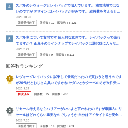
スバルのレヴォーグとレイバックで悩んでいます。 積雪地域ではな
いのですが デザインはレイバックが好みです。 維持費を考えるとレ
ヴォーグにするべきでしょうか？
2023.10.26
回答受付終了
回答数：
12
閲覧数：
6,121
スバル車について質問です 個人的な意見です。 レイバックって売れ
てますか？ 正直今のラインナップでレイバックは選択肢に入らない
と思うんです。 SUVなら安定のフォレスターか、余裕のある人はア
2025.2.21
回答受付終了
回答数：
9
閲覧数：
5,111
ウ...
回答数ランキング
レヴォーグレイバックに試乗して最高だったので買おうと思うのです
が20代だとおじさん臭いですかね セダンとかクーペの方が女性受け
良かったりしますか
2025.3.27
解決済み
回答数：
15
閲覧数：
400
リセール考えるならハリアーがいいよと言われたのですが車購入にリ
セールはどれくらい重要なのでしょうか 自分はアイサイトXと安全性
能が気に入ったのでスバルのレイバックのハイブリッドモデルを考え
2026.7.25
回答受付終了
回答数：
14
閲覧数：
283
ていま...