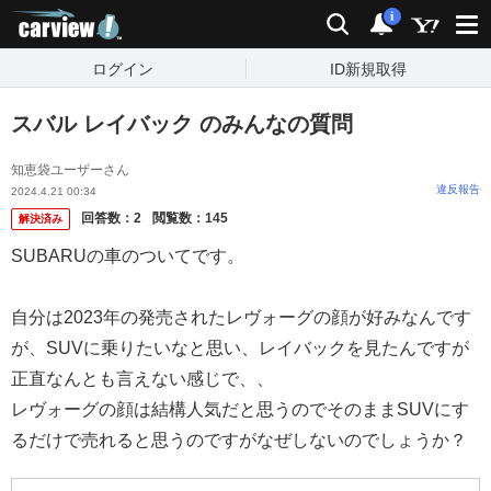
carview!
検索
通知
i
ログイン
ID新規取得
スバル レイバック のみんなの質問
知恵袋ユーザーさん
違反報告
2024.4.21 00:34
回答数：
2
閲覧数：
145
解決済み
SUBARUの車のついてです。
自分は2023年の発売されたレヴォーグの顔が好みなんです
が、SUVに乗りたいなと思い、レイバックを見たんですが
正直なんとも言えない感じで、、
レヴォーグの顔は結構人気だと思うのでそのままSUVにす
るだけで売れると思うのですがなぜしないのでしょうか？