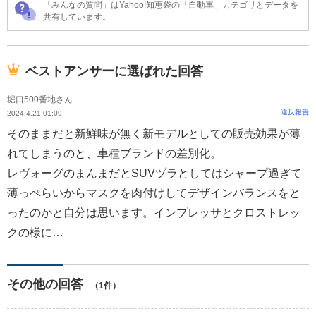
「みんなの質問」はYahoo!知恵袋の「自動車」カテゴリとデータを
共有しています。
ベストアンサーに選ばれた回答
堀口500番地さん
違反報告
2024.4.21 01:09
そのままだと新鮮味が無く新モデルとしての販売効果が薄
れてしまうのと、車種ブランドの差別化。
レヴォーグのまんまだとSUVヅラとしてはシャープ過ぎて
薄っぺらいからマスクを肉付けしてデザインバランスをと
ったのかと自分は思います。インプレッサとクロストレッ
クの様に…
その他の回答
（1件）