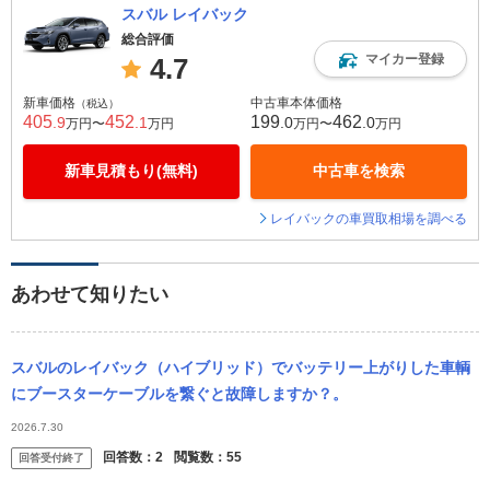
スバル レイバック
総合評価
マイカー登録
4.7
新車価格
中古車本体価格
（税込）
405
452
199
462
.9
.1
.0
.0
万円〜
万円
万円〜
万円
新車見積もり(無料)
中古車を検索
レイバックの車買取相場を調べる
あわせて知りたい
スバルのレイバック（ハイブリッド）でバッテリー上がりした車輌
にブースターケーブルを繋ぐと故障しますか？。
2026.7.30
回答数：
2
閲覧数：
55
回答受付終了