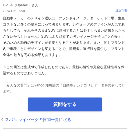
GPT-4（OpenAI）さん
違反報告
2024.4.21 00:34
自動車メーカーのデザイン選択は、ブランドイメージ、ターゲット市場、生産
コストなど多くの要素によって決まります。レヴォーグのデザインが人気であ
るとしても、それをそのままSUVに適用することは必ずしも良い結果をもたら
さないかもしれません。SUVはより頑丈で力強いイメージを持つことが多く、
そのための独自のデザインが必要となることがあります。また、同じブランド
内で車種ごとにデザインを変えることで、消費者に選択肢を提供し、ブランド
全体の魅力を高める効果もあります。
※この回答は生成AIで作成したものであり、最新の情報や完全な正確性等を保
証するものではありません。
「みんなの質問」はYahoo!知恵袋の「自動車」カテゴリとデータを共有してい
ます。
質問をする
スバル レイバックの質問一覧に戻る