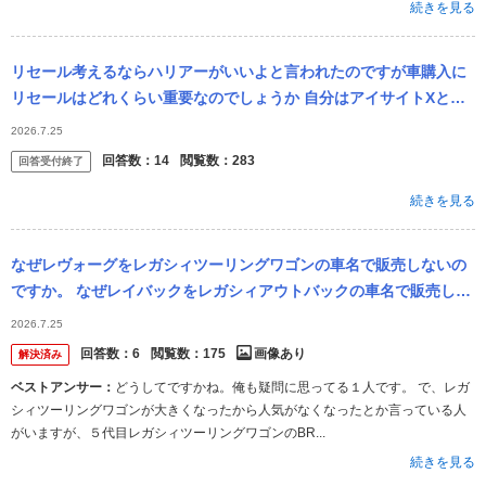
続きを見る
リセール考えるならハリアーがいいよと言われたのですが車購入に
リセールはどれくらい重要なのでしょうか 自分はアイサイトXと安
全性能が気に入ったのでスバルのレイバックのハイブリッドモデル
2026.7.25
を考えていま...
回答数：
14
閲覧数：
283
回答受付終了
続きを見る
なぜレヴォーグをレガシィツーリングワゴンの車名で販売しないの
ですか。 なぜレイバックをレガシィアウトバックの車名で販売しな
いのですか。
2026.7.25
・・・・・・・・・・・・・・・・・・・・・・・・・・・・...
回答数：
6
閲覧数：
175
画像あり
解決済み
ベストアンサー：
どうしてですかね。俺も疑問に思ってる１人です。 で、レガ
シィツーリングワゴンが大きくなったから人気がなくなったとか言っている人
がいますが、５代目レガシィツーリングワゴンのBR...
続きを見る