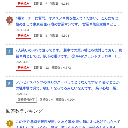
解決済み
回答数：
7
閲覧数：
6,139
くは...
4駆オーナーに質問。オススメ車両を教えてください。 こんにちは、
始めまして東京在住29歳の営業マンです。 営業車兼自家用車としてT
31型エクストレイルを所有しております。 現在新車購入から1年...
2011.11.3
解決済み
回答数：
5
閲覧数：
5,993
7人乗りのSUVで迷ってます。 新車での買い替えを検討しており、候
補車両としては、以下の通りです。 ①Jeep:グランドチェロキーL ②
BMW:X7 ③ランドローバー:ディフェンダー ④ランド...
2023.4.9
解決済み
回答数：
12
閲覧数：
4,772
メルセデスベンツのGLEのクーペってどうなんですか？ 妻がどこか
の駐車場で見て、欲しくなってるみたいなんです。 乗り心地、乗り
やすさ、パワー、視界、燃費、故障など、知ってること何でも教えて
2024.2.28
回答受付終了
回答数：
4
閲覧数：
4,604
くだ...
回答数ランキング
この中で 悪路走破性が高いと思う車を 高い順に３つあげてもらって
よろしいでしょうか。 当方、前々からクロカンを始めようと考えて