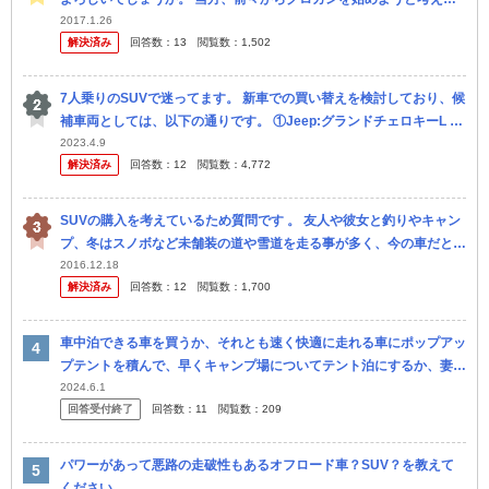
います。 ですが、いくらカタログ値を比較したり、レビューを読ん
2017.1.26
解決済み
回答数：
13
閲覧数：
1,502
でみて...
7人乗りのSUVで迷ってます。 新車での買い替えを検討しており、候
補車両としては、以下の通りです。 ①Jeep:グランドチェロキーL ②
BMW:X7 ③ランドローバー:ディフェンダー ④ランド...
2023.4.9
解決済み
回答数：
12
閲覧数：
4,772
SUVの購入を考えているため質問です 。 友人や彼女と釣りやキャン
プ、冬はスノボなど未舗装の道や雪道を走る事が多く、今の車だと狭
くて使い勝手が悪いのと、雪が引っかかって動けなくなったりバンパ
2016.12.18
解決済み
回答数：
12
閲覧数：
1,700
ーが...
車中泊できる車を買うか、それとも速く快適に走れる車にポップアッ
プテントを積んで、早くキャンプ場についてテント泊にするか、妻と
意見が合いません。 自分は車中泊できる車を買えば、テント泊も両
2024.6.1
回答受付終了
回答数：
11
閲覧数：
209
方できる...
パワーがあって悪路の走破性もあるオフロード車？SUV？を教えて
ください。