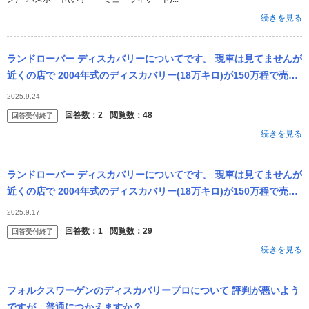
続きを見る
ランドローバー ディスカバリーについてです。 現車は見てませんが
近くの店で 2004年式のディスカバリー(18万キロ)が150万程で売ら
れています。 見た目がめちゃくちゃ好きで惹かれたのですが 走
2025.9.24
回答数：
2
閲覧数：
48
回答受付終了
続きを見る
ランドローバー ディスカバリーについてです。 現車は見てませんが
近くの店で 2004年式のディスカバリー(18万キロ)が150万程で売ら
れています。 見た目がめちゃくちゃ好きで惹かれたのですが 走
2025.9.17
回答数：
1
閲覧数：
29
回答受付終了
続きを見る
フォルクスワーゲンのディスカバリープロについて 評判が悪いよう
ですが、普通につかえますか？