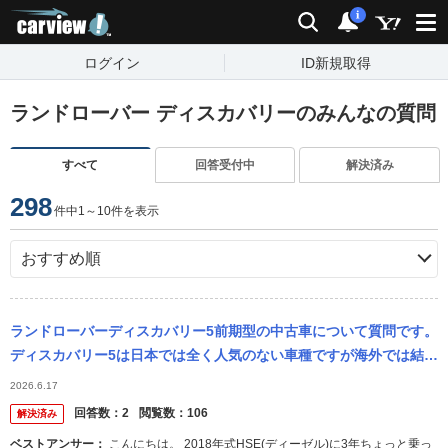
carview!
検索
通知
i
ログイン
ID新規取得
ランドローバー ディスカバリーのみんなの質問
すべて
回答受付中
解決済み
298
件中1～10件を表示
ランドローバーディスカバリー5前期型の中古車について質問です。
ディスカバリー5は日本では全く人気のない車種ですが海外では結構
売れていると聞きます、日本でなライバル車が多いからなのかやは
2026.6.17
り故障が...
回答数：
2
閲覧数：
106
解決済み
ベストアンサー：
こんにちは。 2018年式HSE(ディーゼル)に3年ちょっと乗っ