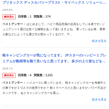
ブリタックス ディスカバリープラス2 ・サイベックス ソリューショ
ンG2 この2つで迷っていますがどちらがおすすめですか？ ...
2025.8.6
回答数：
1
閲覧数：
174
解決済み
ベストアンサー：
はじめまして。ベビー用品売場の店員をしている者です♪ ジ
ュニアシート選びは色々な種類があって迷いますよね。 乗っているお車、乗車
人数などによっても選び方が変わってくるので、下...
続きを見る
軽キャンピングカーが気になってます。 JPスターのハッピー１プレ
ミアムが動画等を観て良いなと思ってます。 多少の上り坂などを考
えると、同じような形でハッピー１のターボがあるみたいです。 プ
2025.7.6
レミア...
回答数：
4
閲覧数：
1,211
解決済み
ベストアンサー：
ハイエースに乗っています。 軽キャンピングカーを考慮中と
の事ですが 1~2人での使用ですか？ 軽トラベースだと思いますが パワー不足が
ネックです。 あとキャンピングカーを選ぶ...
続きを見る