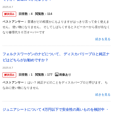
2025.8.7
回答数：
4
閲覧数：
114
解決済み
ベストアンサー：
普通がどの程度かにもよりますがはっきり言って全く使えま
せん。 使い物になりません。 そしてしばらくするとスピーカーから音が出なく
なり修理代５０万オーバーです
続きを見る
フォルクスワーゲンのナビについて、 ディスカバリープロと純正ナ
ビはどちらがお勧めですか？
2025.8.7
回答数：
1
閲覧数：
177
画像あり
解決済み
ベストアンサー：
はい？ 純正ナビのことをディスカバープロと呼びます。 ち
なみに使い物になりません
続きを見る
ジュニアシートについて 4万円以下で安全性の高いものを検討中 ・