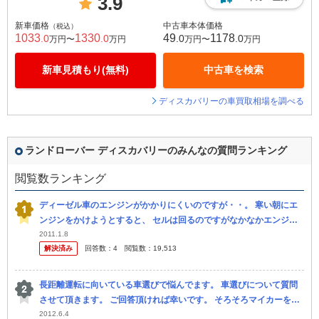
3.9
新車価格
中古車本体価格
（税込）
1033
1330
49
1178
.0
.0
.0
.0
万円〜
万円
万円〜
万円
新車見積もり(無料)
中古車を検索
ディスカバリーの車買取相場を調べる
ランドローバー ディスカバリーのみんなの質問ランキング
閲覧数ランキング
ディーゼル車のエンジンがかかりにくいのですが・・。 寒い朝にエ
ンジンをかけようとすると、 セルは回るのですがなかなかエンジン
がかかりません。 何か改善策はないでしょうか。 走行距離21万Km
2011.1.8
解決済み
回答数：
4
閲覧数：
19,513
のラ...
長距離運転に向いている車選びで悩んでます。 車選びについて質問
させて頂きます。 ご回答頂ければ幸いです。 そろそろマイカーを購
入しようかと考えております。 車、運転は好きです。（あまり詳し
2012.6.4