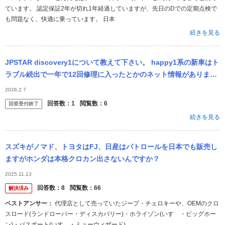
ています。 認定保証2年が切れ1年経過していますが、先日のDでの定期点検で
も問題なく、快適に乗っています。 日本
続きを見る
JPSTAR discovery1について教えて下さい。 happy1系の新車はト
ラブル続出で一年で12回修理に入ったとかのネット情報がありまし
たが、同じメーカーが製造するdiscovery1で...
2026.2.7
回答数：
1
閲覧数：
6
回答受付終了
続きを見る
スズキがノマド、トヨタはFJ、日産はパトロールを日本でも販売し
ますがホンダは本格クロカン出さないんですか？
2025.11.13
回答数：
8
閲覧数：
66
解決済み
ベストアンサー：
代理店として売っていたジープ・チェロキーや、OEMのクロ
スロード(ランドローバー・ディスカバリー)・ホライゾン(いすゞ・ビッグホー
ン)・パスポート(いすゞ・ミューウィザード)...