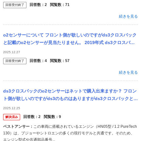
の位置...
回答数：
2
閲覧数：
71
回答受付終了
続きを見る
o2センサーについて フロント側が欲しいのですがds3クロスバック
と記載のo2センサーが見当たりません。 2019年式 ds3クロスバッ
ク ラ.プルミエール 型式 3BA-D34HN05 車...
2025.12.27
回答数：
4
閲覧数：
57
回答受付終了
続きを見る
ds3クロスバックのo2センサーはネットで購入出来ますか？ フロン
ト側が欲しいのですがds3のものはありますがds3クロスバックと記
載のo2センサーが見当たりません。 ショップさんにお問い合わ...
2025.12.25
回答数：
2
閲覧数：
9
解決済み
ベストアンサー：
この車両に搭載されているエンジン（HN05型 / 1.2 PureTech
130）は、プジョーやシトロエンの多くの現行モデルと共通です。そのため、
エンジン型式や共通部品番号...