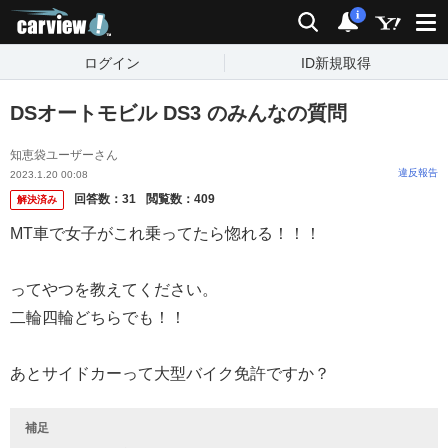
carview!
検索
通知
i
ログイン
ID新規取得
DSオートモビル DS3 のみんなの質問
知恵袋ユーザーさん
違反報告
2023.1.20 00:08
回答数：
31
閲覧数：
409
解決済み
MT車で女子がこれ乗ってたら惚れる！！！
ってやつを教えてください。
二輪四輪どちらでも！！
あとサイドカーって大型バイク免許ですか？
補足