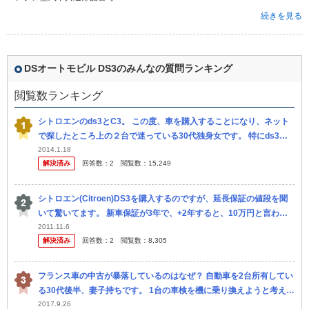
続きを見る
DSオートモビル DS3のみんなの質問ランキング
閲覧数ランキング
シトロエンのds3とC3。 この度、車を購入することになり、ネット
で探したところ上の２台で迷っている30代独身女です。 特にds3の
デザインに一目惚れしました。 以前は軽に乗っていました 。 そ
2014.1.18
解決済み
回答数：
2
閲覧数：
15,249
シトロエン(Citroen)DS3を購入するのですが、延長保証の値段を聞
いて驚いてます。 新車保証が3年で、+2年すると、10万円と言われ
ました。 新車加入じゃないと、15万円。 最低5年...
2011.11.6
解決済み
回答数：
2
閲覧数：
8,305
フランス車の中古が暴落しているのはなぜ？ 自動車を2台所有してい
る30代後半、妻子持ちです。 1台の車検を機に乗り換えようと考えて
います。 これまで国産車を乗り継いできましたが、セ カンドカ...
2017.9.26