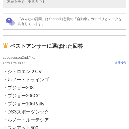
私が女子で、乗る方です。
「みんなの質問」はYahoo!知恵袋の「自動車」カテゴリとデータを
共有しています。
ベストアンサーに選ばれた回答
cocoacosoa2ndさん
違反報告
2023.1.20 19:16
・シトロエン２CV
・ルノー・トゥインゴ
・プジョー208
・プジョー206CC
・プジョー106Rally
・DS3スポーツシック
・ルノー・ルーテシア
・フィアット500