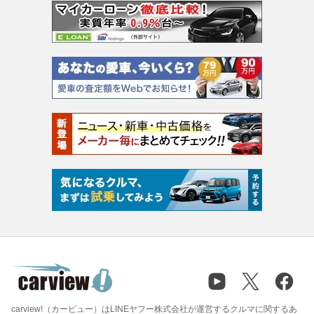
carview!（カービュー）はLINEヤフー株式会社が運営するクルマに関するあ