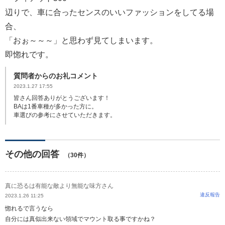
辺りで、車に合ったセンスのいいファッションをしてる場
合、
「おぉ～～～」と思わず見てしまいます。
即惚れです。
質問者からのお礼コメント
2023.1.27 17:55
皆さん回答ありがとうございます！
BAは1番車種が多かった方に。
車選びの参考にさせていただきます。
その他の回答
（30件）
真に恐るは有能な敵より無能な味方さん
違反報告
2023.1.26 11:25
惚れるで言うなら
自分には真似出来ない領域でマウント取る事ですかね？