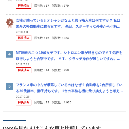
解決済み
回答数：
17
閲覧数：
279
女性が乗っているとオシャレだなぁと思う輸入車は何ですか？ 私は
国産の軽自動車に乗る女です。 先日、スポーティな外車から小柄で
大人しそうな女性がスッと降りてくるのを見ました。 車なんてただ
2019.4.8
解決済み
回答数：
16
閲覧数：
324
走ればい...
MT運転のこつ 19歳女子です。シトロエン車が好きなのでＭＴ免許を
取得しようと合宿中です。 ＭＴ、クラッチ操作が難しいですね。ま
だ二日目ですが、発進の際エンストしてしまったりします。 どなた
2011.7.21
解決済み
回答数：
14
閲覧数：
750
かコ...
フランス車の中古が暴落しているのはなぜ？ 自動車を2台所有してい
る30代後半、妻子持ちです。 1台の車検を機に乗り換えようと考えて
います。 これまで国産車を乗り継いできましたが、セ カンドカ...
2017.9.26
解決済み
回答数：
13
閲覧数：
4,925
DS3を見た人はこんな車と比較しています