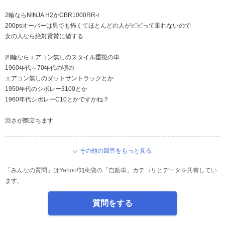
2輪ならNINJA H2かCBR1000RR-r
200psオーバーは男でも怖くてほとんどの人がビビって乗れないので
女の人なら絶対賞賛に値する
四輪ならエアコン無しのスタイル重視の車
1960年代～70年代の頃の
エアコン無しのダットサントラックとか
1950年代のシボレー3100とか
1960年代シボレーC10とかですかね？
渋さが際立ちます
その他の回答をもっと見る
「みんなの質問」はYahoo!知恵袋の「自動車」カテゴリとデータを共有してい
ます。
質問をする