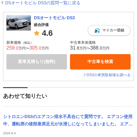
DSオートモビル DS3の質問一覧に戻る
DSオートモビル DS3
総合評価
マイカー登録
4.6
新車価格
中古車本体価格
（税込）
259
305
31
388
.0
.0
.8
.0
万円〜
万円
万円〜
万円
新車見積もり(無料)
中古車を検索
DS3の車買取相場を調べる
あわせて知りたい
シトロエンDS3のエアコン排水不具合にて質問です。 エアコン使用
中、運転席の後部座席足元が水浸しになってしまいました。 エアコ
ンの排水を確認したら水が全く出ていませんでした。ドレンホース
2026.8.4