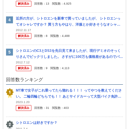
解決済み
回答数：
13
閲覧数：
4,925
近所の方が、シトロエンを新車で買っていましたが、 シトロエンっ
てオシャレですか？ 買う方もやはり、洋服とか好きそうなオシャレ
な オーナーが多いですか？
2012.11.17
解決済み
回答数：
8
閲覧数：
4,488
シトロエンのC3とDS3を先日見て来ましたが、現行デミオのそっく
りさんでビックリしました。 さすがに100万も価格差があるのでパワ
ーや質感は違いますが、明らかにパクリです。 この事実は 、マ...
2012.7.12
解決済み
回答数：
9
閲覧数：
4,113
回答数ランキング
MT車で女子がこれ乗ってたら惚れる！！！ ってやつを教えてくださ
い。 二輪四輪どちらでも！！ あとサイドカーって大型バイク免許で
すか？
2023.1.20
解決済み
回答数：
31
閲覧数：
403
シトロエンは好きですか？
2011.7.4