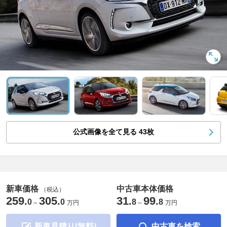
公式画像を全て見る
43
枚
新車価格
中古車本体価格
（税込）
259
305
31
99
.
.
.
.
0
0
8
8
～
万円
～
万円
新車見積り(無料)
中古車を検索