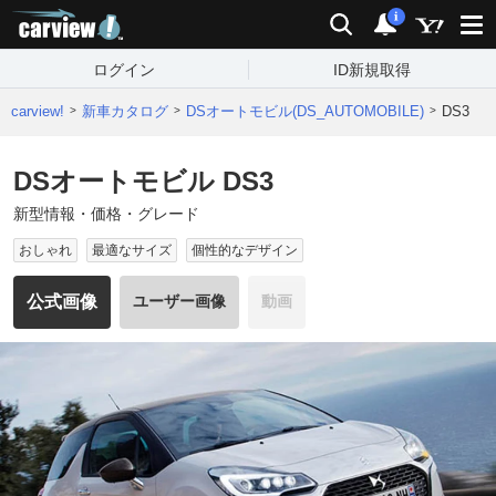
carview!
検索
通知
i
ログイン
ID新規取得
carview!
新車カタログ
DSオートモビル(DS_AUTOMOBILE)
DS3
DSオートモビル DS3
新型情報・価格・グレード
おしゃれ
最適なサイズ
個性的なデザイン
公式画像
ユーザー画像
動画