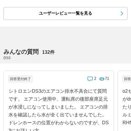
ユーザーレビュー一覧を見る
みんなの質問
132件
DS3
2
71
回答受付終了
回
シトロエンDS3のエアコン排水不具合にて質問
o
です。 エアコン使用中、運転席の後部座席足元
が
が水浸しになってしまいました。 エアコンの排
たり
水を確認したら水が全く出ていませんでした。
ルミ
ドレンホースの位置がわからないのですが、DS
RH
3にお詳しい方...