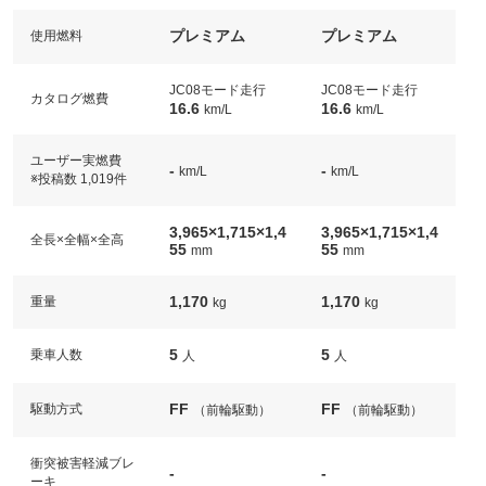
プレミアム
プレミアム
使用燃料
JC08モード走行
JC08モード走行
カタログ燃費
16.6
16.6
km/L
km/L
ユーザー実燃費
-
-
km/L
km/L
※投稿数 1,019件
3,965×1,715×1,4
3,965×1,715×1,4
全長×全幅×全高
55
55
mm
mm
1,170
1,170
重量
kg
kg
5
5
乗車人数
人
人
FF
FF
駆動方式
（前輪駆動）
（前輪駆動）
衝突被害軽減ブレ
-
-
ーキ