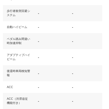
歩行者衝突回避シ
-
-
ステム
-
-
自動ハイビーム
ペダル踏み間違い
-
-
時加速抑制
アダプティブハイ
-
-
ビーム
後退時車両検知警
-
-
報
-
-
ACC
ACC（渋滞追従
-
-
機能付き）