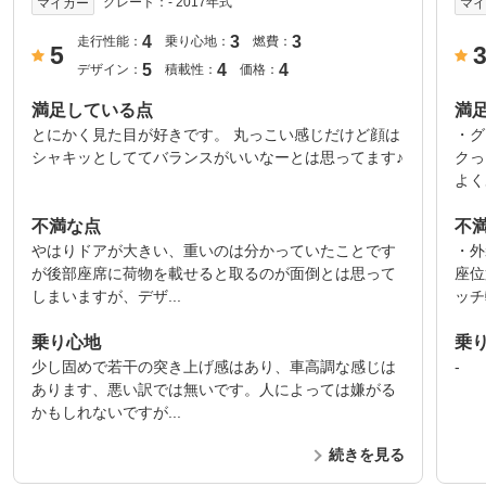
グレード：
- 2017年式
マイカー
マ
4
3
3
走行性能：
乗り心地：
燃費：
5
5
4
4
デザイン：
積載性：
価格：
満足している点
満
とにかく見た目が好きです。 丸っこい感じだけど顔は
・グ
シャキッとしててバランスがいいなーとは思ってます♪
クっ
よく
不満な点
不
やはりドアが大きい、重いのは分かっていたことです
・外
が後部座席に荷物を載せると取るのが面倒とは思って
座位
しまいますが、デザ...
ッチ
乗り心地
乗
少し固めで若干の突き上げ感はあり、車高調な感じは
-
あります、悪い訳では無いです。人によっては嫌がる
かもしれないですが...
続きを見る