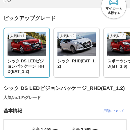
DS3
マイカー
と
比較
する
ピックアップグレード
人気No.1
人気No.2
人気No.3
シック DS LEDビジ
シック_RHD(EAT_1.
スポーツシッ
ョンパッケージ_RH
2)
D(MT_1.6)
D(EAT_1.2)
シック DS LEDビジョンパッケージ_RHD(EAT_1.2)
人気No.1のグレード
基本情報
用語について
全高
1,455mm
全長
3,965mm