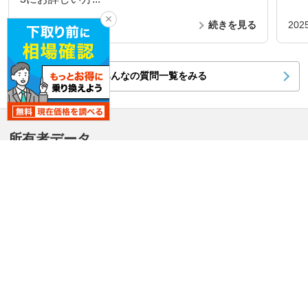
2026.8.4
続きを見る
202
みんなの質問一覧をみる
所有者データ
DS3
グレード所有ランキング上位３位
シック DS LEDビジョンパッケージ_RHD(EAT_1.2)
シック_RHD(EAT_1.2)
スポーツシック_RHD(MT_1.6)