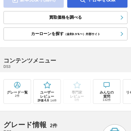
買取価格を調べる
カーローンを探す
（金利0.9％〜）外部サイト
コンテンツメニュー
DS3
グレード一覧
ユーザー
専門家
みんなの
リ
2件
レビュー
レビュー
質問
4.6
0件
132件
評価
14件
グレード情報
2件