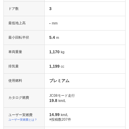
3
ドア数
-
最低地上高
mm
5.4
最小回転半径
m
1,170
車両重量
kg
1,199
排気量
cc
プレミアム
使用燃料
JC08モード走行
カタログ燃費
19.8
km/L
14.99
ユーザー実燃費
km/L
※投稿数
207件
ユーザー実燃費とは？