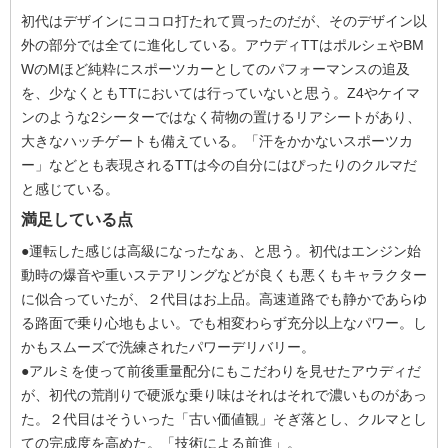
初代はデザインにココロ打たれて買ったのだが、そのデザイン以
外の部分では全てに進化している。アウディTTはポルシェやBM
WのMほど純粋にスポーツカーとしてのパフォーマンスの追及
を、少なくともTTにおいては行っていないと思う。Z4やケイマ
ンのような2シーターではなく荷物の置けるリアシートがあり、
大きなハッチゲートも備えている。「汗をかかないスポーツカ
ー」などとも表現されるTTは今の自分にはぴったりのクルマだ
と感じている。
満足している点
●運転した感じは高級になったなぁ、と思う。初代はエンジン始
動時の爆音や重いステアリングなどが良くも悪くもキャラクター
に似合っていたが、２代目はお上品。高速道路でも静かであらゆ
る路面で乗り心地もよい。でも相変わらず充分以上なパワー。し
かもスムーズで洗練されたパワーデリバリー。
●アルミを使って前後重量配分にもこだわりを見せたアウディだ
が、初代の荒削りで硬派な乗り味はそれはそれで濃いものがあっ
た。２代目はそういった「古い価値観」そぎ落とし、クルマとし
ての完成度を高めた。「技術による前進」。