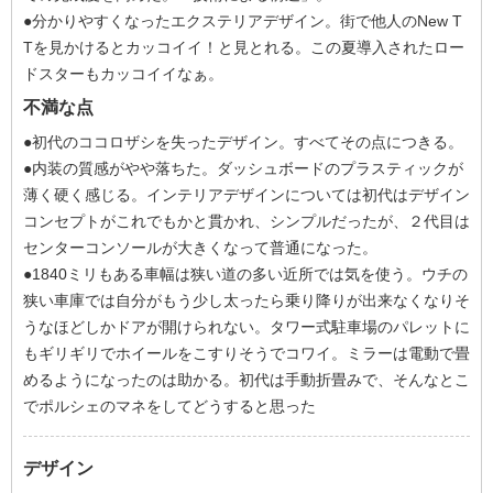
●分かりやすくなったエクステリアデザイン。街で他人のNew T
Tを見かけるとカッコイイ！と見とれる。この夏導入されたロー
ドスターもカッコイイなぁ。
不満な点
●初代のココロザシを失ったデザイン。すべてその点につきる。
●内装の質感がやや落ちた。ダッシュボードのプラスティックが
薄く硬く感じる。インテリアデザインについては初代はデザイン
コンセプトがこれでもかと貫かれ、シンプルだったが、２代目は
センターコンソールが大きくなって普通になった。
●1840ミリもある車幅は狭い道の多い近所では気を使う。ウチの
狭い車庫では自分がもう少し太ったら乗り降りが出来なくなりそ
うなほどしかドアが開けられない。タワー式駐車場のパレットに
もギリギリでホイールをこすりそうでコワイ。ミラーは電動で畳
めるようになったのは助かる。初代は手動折畳みで、そんなとこ
でポルシェのマネをしてどうすると思った
デザイン