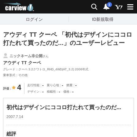
carview!
検索
通知
i
ログイン
ID新規取得
アウディ TT クーペ 「初代はデザインにココロ
打たれて買ったのだ...」のユーザーレビュー
ニックネーム非公開
さん
アウディ TT クーペ
グレード：クーペ 3.2クワトロ_RHD_4WD(AT_3.2) 2006年式
乗車形式：その他
-
-
-
4
走行性能
乗り心地
燃費
評価
-
-
-
デザイン
積載性
価格
初代はデザインにココロ打たれて買ったのだ...
2007.7.14
総評