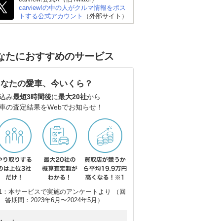
carview!の中の人がクルマ情報をポス
トする公式アカウント
（外部サイト）
なたにおすすめのサービス
スバル BRZ
シボレー コルベット ク
フ
あなたの愛車、今いくら？
ーペ
エ
込み
最短3時間後
に
最大20社
から
車の査定結果をWebでお知らせ！
1：本サービスで実施のアンケートより （回
答期間：2023年6月〜2024年5月）