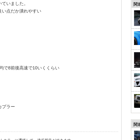
いていました。
関
良い点だか潰れやすい
均で8前後高速で10いくくらい
カプラー
関