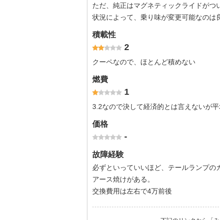
ただ、純正はマグネティックライドがつ
状況によって、乗り味が変更可能なのは
積載性
2
クーペなので、ほとんど積めない
燃費
1
3.2なので決して経済的とは言えないが平
価格
-
故障経験
必ずといっていいほど、テールランプの
アース焼けがある。
交換費用は左右で4万前後