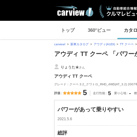
トップ
360°ビュー
カタ
carview!
新車カタログ
アウディ(AUDI)
TT クーペ
アウディ TT クーペ 「パ
りょうた★
さん
アウディ TT クーペ
グレード：クーペ 3.2_クワトロ_RHD_4WD(AT_3.2) 2007
5
5
-
評価
走行性能
乗り心地
燃
パワーがあって乗りやすい
2021.5.6
総評