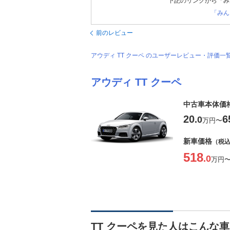
下記のリンクから「み
「みん
前のレビュー
アウディ TT クーペ のユーザーレビュー・評価
アウディ TT クーペ
中古車本体価
20
6
.0
万円
〜
新車価格
（税
518
.0
万円
TT クーペを見た人はこんな