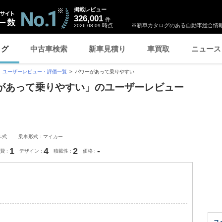
掲載レビュー
326,001
件
時点
※新車カタログのある自動車総合情報
2026.08.09
ログ
中古車検索
新車見積り
車買取
ニュース
ユーザーレビュー・評価一覧
パワーがあって乗りやすい
ワーがあって乗りやすい」のユーザーレビュー
年式
乗車形式：マイカー
1
4
2
-
費
デザイン
積載性
価格