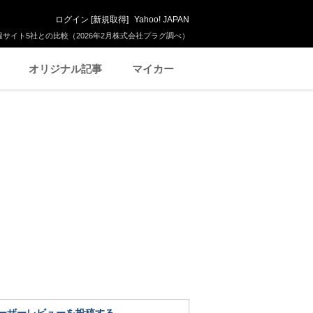
ログイン
[
新規取得
]
Yahoo! JAPAN
サイト5社との比較（2026年2月株式会社プラグ調べ）
オリジナル記事
マイカー