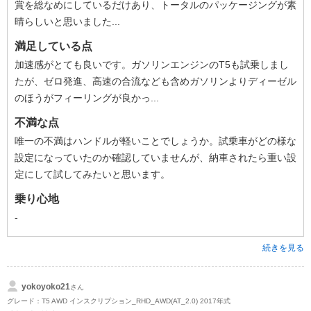
賞を総なめにしているだけあり、トータルのパッケージングが素
晴らしいと思いました...
満足している点
加速感がとても良いです。ガソリンエンジンのT5も試乗しまし
たが、ゼロ発進、高速の合流なども含めガソリンよりディーゼル
のほうがフィーリングが良かっ...
不満な点
唯一の不満はハンドルが軽いことでしょうか。試乗車がどの様な
設定になっていたのか確認していませんが、納車されたら重い設
定にして試してみたいと思います。
乗り心地
-
続きを見る
yokoyoko21
さん
グレード：T5 AWD インスクリプション_RHD_AWD(AT_2.0) 2017年式