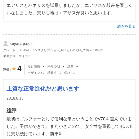
エアサスとバネサスを試乗しましたが、エアサスが段差を優しく
いなしました。乗り心地はエアサスが良いと思います。
続きを見る
soyapapa
さん
グレード：B5 AWD インスクリプション_RHD_AWD(AT_2.0) 2020年式
乗車形式：マイカー
-
-
-
4
走行性能
乗り心地
燃費
評価
-
-
-
デザイン
積載性
価格
上質な正常進化だと思います
2018.8.13
総評
最初はゴルファーとして便利な車ということでV70を選んでいま
した。子供ができて、まだ小さいので、安全性を重視してボルボ
に乗り続けています。前車X...