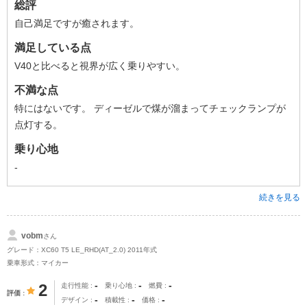
総評
自己満足ですが癒されます。
満足している点
V40と比べると視界が広く乗りやすい。
不満な点
特にはないです。 ディーゼルで煤が溜まってチェックランプが
点灯する。
乗り心地
-
続きを見る
vobm
さん
グレード：XC60 T5 LE_RHD(AT_2.0) 2011年式
乗車形式：マイカー
-
-
-
2
走行性能
乗り心地
燃費
評価
-
-
-
デザイン
積載性
価格