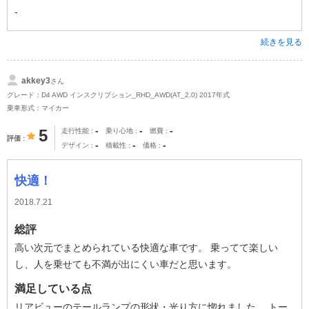
-
続きを見る
akkey3
さん
グレード：D4 AWD インスクリプション_RHD_AWD(AT_2.0) 2017年式
乗車形式：マイカー
-
-
-
5
走行性能
乗り心地
燃費
評価
-
-
-
デザイン
積載性
価格
快適！
2018.7.21
総評
高い次元でまとめられている快適な車です。 乗ってて楽しい
し、人を乗せても不満が出にくい車だと思います。
満足している点
リアビューのテールランプの形状・光り方に惚れました。 トー