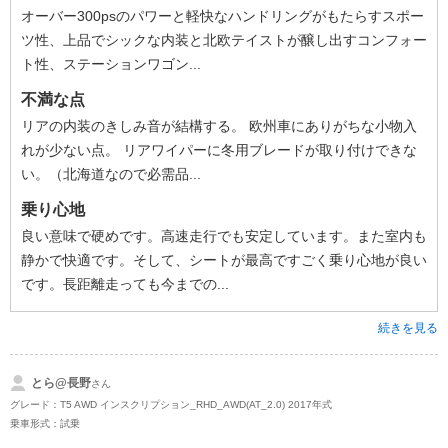
オーバー300psのパワーと軽快なハンドリングがもたらすスポー
ツ性、上品でシックな内装と北欧テイストが醸し出すコンフォー
ト性、ステーションワゴン...
不満な点
リアの内装のきしみ音が結構する。 欧州車にありがちな小物入
れが少ない点。 リアワイパーに冬用ブレードが取り付けできな
い。（北海道なので必需品...
乗り心地
良い意味で硬めです。高速走行でも安定しています。また室内も
静かで快適です。そして、シートが最高ですごく乗り心地が良い
です。長距離走っても今までの...
続きを見る
とら@長野
さん
グレード：T5 AWD インスクリプション_RHD_AWD(AT_2.0) 2017年式
乗車形式：試乗