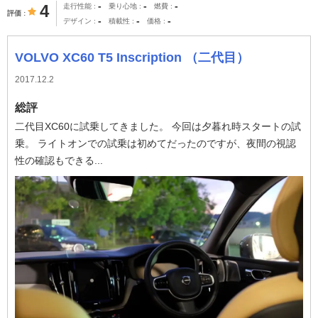
-
-
-
4
走行性能
乗り心地
燃費
評価
-
-
-
デザイン
積載性
価格
VOLVO XC60 T5 Inscription （二代目）
2017.12.2
総評
二代目XC60に試乗してきました。 今回は夕暮れ時スタートの試
乗。 ライトオンでの試乗は初めてだったのですが、夜間の視認
性の確認もできる...