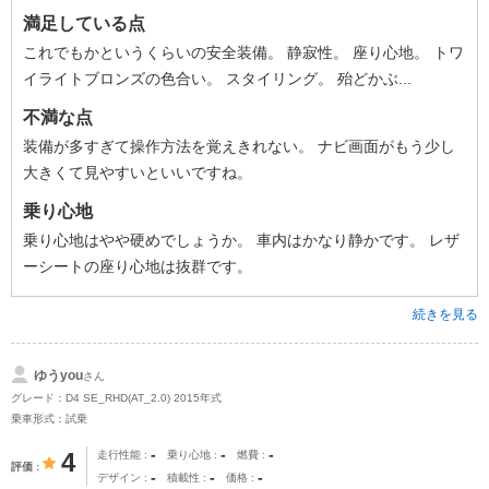
満足している点
これでもかというくらいの安全装備。 静寂性。 座り心地。 トワ
イライトブロンズの色合い。 スタイリング。 殆どかぶ...
不満な点
装備が多すぎて操作方法を覚えきれない。 ナビ画面がもう少し
大きくて見やすいといいですね。
乗り心地
乗り心地はやや硬めでしょうか。 車内はかなり静かです。 レザ
ーシートの座り心地は抜群です。
続きを見る
ゆうyou
さん
グレード：D4 SE_RHD(AT_2.0) 2015年式
乗車形式：試乗
-
-
-
4
走行性能
乗り心地
燃費
評価
-
-
-
デザイン
積載性
価格