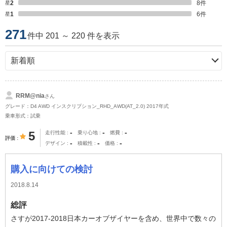
星2
8
件
星1
6
件
271
件中 201 ～ 220 件を表示
RRM@nia
さん
グレード：D4 AWD インスクリプション_RHD_AWD(AT_2.0) 2017年式
乗車形式：試乗
-
-
-
5
走行性能
乗り心地
燃費
評価
-
-
-
デザイン
積載性
価格
購入に向けての検討
2018.8.14
総評
さすが2017-2018日本カーオブザイヤーを含め、世界中で数々の