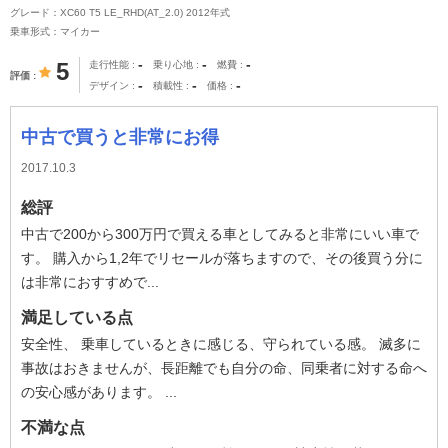
グレード：XC60 T5 LE_RHD(AT_2.0) 2012年式
乗車形式：マイカー
-
-
-
5
走行性能
乗り心地
燃費
評価
-
-
-
デザイン
積載性
価格
中古で買うと非常にお得
2017.10.3
総評
中古で200から300万円で買える車としてみると非常にいい車で
す。 購入から1,2年でリセールが落ちますので、その後買う分に
は非常におすすめで...
満足している点
安全性、 乗車しているときに感じる、守られている感。 滅多に
事故はおきませんが、長距離でも自分の命、同乗者に対する命へ
の安心感があります。 ...
不満な点