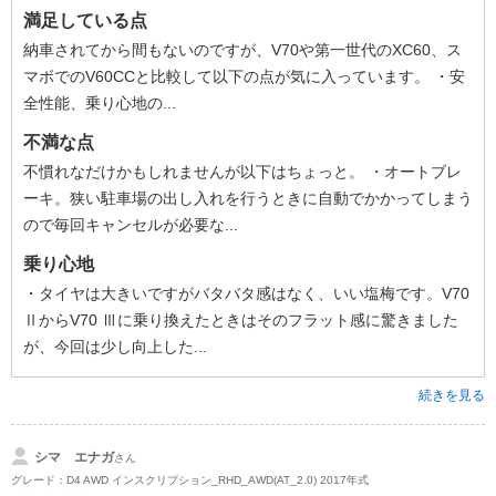
満足している点
納車されてから間もないのですが、V70や第一世代のXC60、ス
マボでのV60CCと比較して以下の点が気に入っています。 ・安
全性能、乗り心地の...
不満な点
不慣れなだけかもしれませんが以下はちょっと。 ・オートブレ
ーキ。狭い駐車場の出し入れを行うときに自動でかかってしまう
ので毎回キャンセルが必要な...
乗り心地
・タイヤは大きいですがバタバタ感はなく、いい塩梅です。V70
ⅡからV70 Ⅲに乗り換えたときはそのフラット感に驚きました
が、今回は少し向上した...
続きを見る
シマ エナガ
さん
グレード：D4 AWD インスクリプション_RHD_AWD(AT_2.0) 2017年式