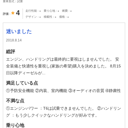
乗車形式：試乗
-
-
-
4
走行性能
乗り心地
燃費
評価
-
-
-
デザイン
積載性
価格
迷いました
2018.8.14
総評
エンジン、ハンドリングは最終的に要視はしませんでした。 安
全装備と快適性を重視し(家族の希望)購入を決めました。 8月15
日以降ディーゼルが...
満足している点
①予防安全機能 ②内装、室内機能 ③オーディオの音質 ➃静粛性
不満な点
①エンジンパワー ：T6は試乗できませんでした。 ②ハンドリン
グ ：もう少しクイックなハンドリングが好みです。
乗り心地