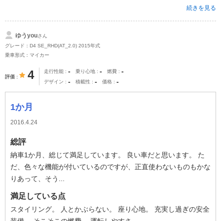
続きを見る
ゆうyou
さん
グレード：D4 SE_RHD(AT_2.0) 2015年式
乗車形式：マイカー
-
-
-
4
走行性能
乗り心地
燃費
評価
-
-
-
デザイン
積載性
価格
1か月
2016.4.24
総評
納車1か月、総じて満足しています。 良い車だと思います。 た
だ、色々な機能が付いているのですが、正直使わないものもかな
りあって、そう...
満足している点
スタイリング。 人とかぶらない。 座り心地。 充実し過ぎの安全