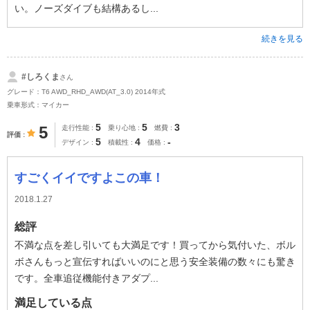
い。ノーズダイブも結構あるし...
続きを見る
#しろくま
さん
グレード：T6 AWD_RHD_AWD(AT_3.0) 2014年式
乗車形式：マイカー
5
5
3
5
走行性能
乗り心地
燃費
評価
5
4
-
デザイン
積載性
価格
すごくイイですよこの車！
2018.1.27
総評
不満な点を差し引いても大満足です！買ってから気付いた、ボル
ボさんもっと宣伝すればいいのにと思う安全装備の数々にも驚き
です。全車追従機能付きアダプ...
満足している点