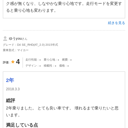
ク感が無くなり、しなやかな乗り心地です。走行モードを変更す
ると乗り心地も変わります。
続きを見る
ゆうyou
さん
グレード：D4 SE_RHD(AT_2.0) 2015年式
乗車形式：マイカー
-
-
-
4
走行性能
乗り心地
燃費
評価
-
-
-
デザイン
積載性
価格
2年
2018.3.3
総評
2年乗りました。 とても良い車です。 壊れるまで乗りたいと思
います。
満足している点