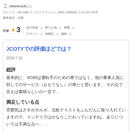
steverock
さん
グレード：D4 AWD インスクリプション_RHD_AWD(AT_2.0) 2017年式
乗車形式：試乗
-
-
-
3
走行性能
乗り心地
燃費
評価
-
-
-
デザイン
積載性
価格
JCOTYでの評価ほどでは？
2018.7.16
総評
基本的に、XC60は運転手のための車ではなく、他の乗車人員に
対してのサービス（おもてなし）の車だと思います。 その点で
言えば素晴らしいの一言で...
満足している点
雰囲気はさすがボルボ、北欧テイストをふんだんに取り入れてい
ますので、インテリアはかなりこだわっていますね。 走りにつ
いては不満な点へ… ...