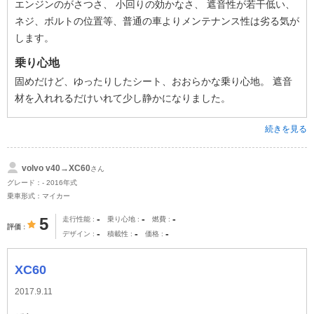
エンジンのがさつさ、 小回りの効かなさ、 遮音性が若干低い、
ネジ、ボルトの位置等、普通の車よりメンテナンス性は劣る気が
します。
乗り心地
固めだけど、ゆったりしたシート、おおらかな乗り心地。 遮音
材を入れれるだけいれて少し静かになりました。
続きを見る
volvo v40→XC60
さん
グレード：- 2016年式
乗車形式：マイカー
-
-
-
5
走行性能
乗り心地
燃費
評価
-
-
-
デザイン
積載性
価格
XC60
2017.9.11