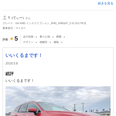
続きを見る
T（てぃー）
さん
グレード：D4 AWD インスクリプション_RHD_AWD(AT_2.0) 2017年式
乗車形式：マイカー
-
-
-
5
走行性能
乗り心地
燃費
評価
-
-
-
デザイン
積載性
価格
いいくるまです！
2018.5.8
総評
いいくるまです！