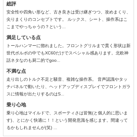
総評
安全性や四角い形など、古き良きは受け継ぎつつ、攻めまくり、
尖りまくりのコンセプトです。 ルックス、シート、操作系はこ
こまでやっちゃうの？という...
満足している点
トールハンマーに惚れました。フロントグリルまで貫く形状は新
世代ボルボの中でもXC60だけでスペシャル感あります。北欧神
話ネタなのも厨二的でgoo...
不満な点
走り出しのトルク不足と騒音、複雑な操作系。 音声認識やタッ
チパネルで動いたり、ヘッドアップディスプレイでフロントガラ
スに情報が出たりするのはS...
乗り心地
乗り心地はマイルドで、スポーティさは皆無(と個人的に思いま
す)、とにかく快適に！！という開発意識を感じます。間違って
るかもしれませんが(笑) ...