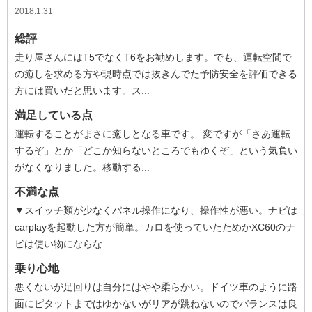
2018.1.31
総評
走り屋さんにはT5でなくT6をお勧めします。でも、運転空間で
の癒しを求める方や現時点では抜きんでた予防安全を評価できる
方には買いだと思います。ス...
満足している点
運転することがまさに癒しとなる車です。 変ですが「さあ運転
するぞ」とか「どこか知らないところでもゆくぞ」という気負い
がなくなりました。移動する...
不満な点
▼スイッチ類が少なくパネル操作になり、操作性が悪い。ナビは
carplayを起動した方が簡単。カロを使っていたためかXC60のナ
ビは使い物にならな...
乗り心地
悪くないが足回りは自分にはやや柔らかい。ドイツ車のように路
面にピタットまではゆかないがリアが跳ねないのでバランスは良