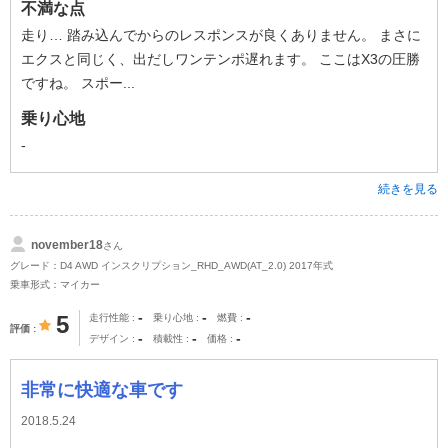
不満な点
走り… 踏み込んでからのレスポンスが良くありません。 まさに
エクスと同じく、出だしワンテンポ遅れます。 ここはX3の圧勝
ですね。 スポー...
乗り心地
-
続きを見る
november18
さん
グレード：D4 AWD インスクリプション_RHD_AWD(AT_2.0) 2017年式
乗車形式：マイカー
-
-
-
5
走行性能
乗り心地
燃費
評価
-
-
-
デザイン
積載性
価格
非常に快適な車です
2018.5.24