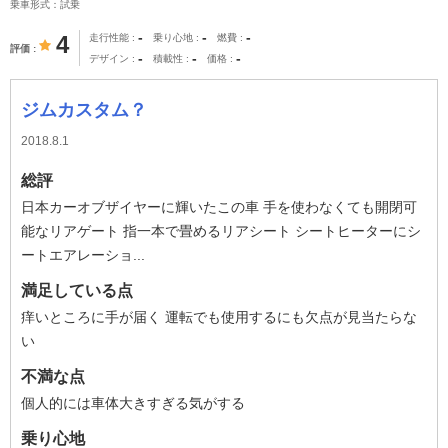
乗車形式：試乗
-
-
-
4
走行性能
乗り心地
燃費
評価
-
-
-
デザイン
積載性
価格
ジムカスタム？
2018.8.1
総評
日本カーオブザイヤーに輝いたこの車 手を使わなくても開閉可
能なリアゲート 指一本で畳めるリアシート シートヒーターにシ
ートエアレーショ...
満足している点
痒いところに手が届く 運転でも使用するにも欠点が見当たらな
い
不満な点
個人的には車体大きすぎる気がする
乗り心地