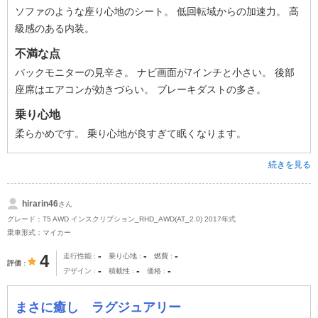
ソファのような座り心地のシート。 低回転域からの加速力。 高
級感のある内装。
不満な点
バックモニターの見辛さ。 ナビ画面が7インチと小さい。 後部
座席はエアコンが効きづらい。 ブレーキダストの多さ。
乗り心地
柔らかめです。 乗り心地が良すぎて眠くなります。
続きを見る
hirarin46
さん
グレード：T5 AWD インスクリプション_RHD_AWD(AT_2.0) 2017年式
乗車形式：マイカー
-
-
-
4
走行性能
乗り心地
燃費
評価
-
-
-
デザイン
積載性
価格
まさに癒し ラグジュアリー