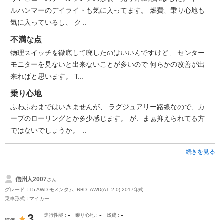
ルハンマーのデイライトも気に入ってます。 燃費、乗り心地も
気に入っているし、 ク...
不満な点
物理スイッチを徹底して廃したのはいいんですけど、 センター
モニターを見ないと出来ないことが多いので 何らかの改善が出
来ればと思います。 T...
乗り心地
ふわふわまではいきませんが、 ラグジュアリー路線なので、カ
ーブのローリングとか多少感じます。 が、まぁ抑えられてる方
ではないでしょうか。 ...
続きを見る
信州人2007
さん
グレード：T5 AWD モメンタム_RHD_AWD(AT_2.0) 2017年式
乗車形式：マイカー
-
-
-
3
走行性能
乗り心地
燃費