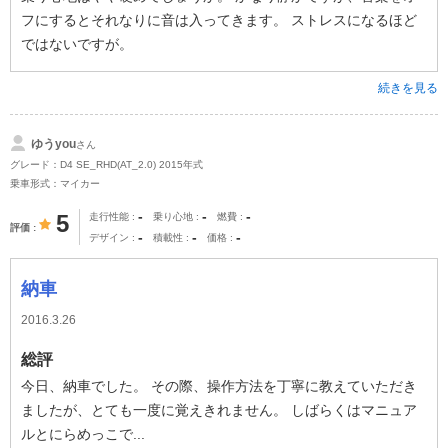
フにするとそれなりに音は入ってきます。 ストレスになるほど
ではないですが。
続きを見る
ゆうyou
さん
グレード：D4 SE_RHD(AT_2.0) 2015年式
乗車形式：マイカー
-
-
-
5
走行性能
乗り心地
燃費
評価
-
-
-
デザイン
積載性
価格
納車
2016.3.26
総評
今日、納車でした。 その際、操作方法を丁寧に教えていただき
ましたが、とても一度に覚えきれません。 しばらくはマニュア
ルとにらめっこで...