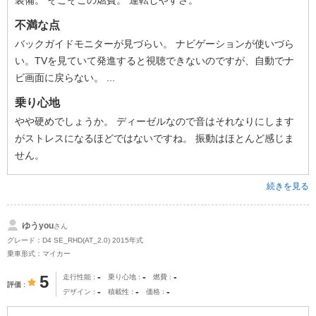
装備。 そこそこの燃費。 運転しやすさ。
不満な点
バックガイドモニターが見づらい。 ナビゲーションが使いづら
い。TVを見ていて発進すると視聴できないのですが、自動でナ
ビ画面に戻らない。 ...
乗り心地
やや硬めでしょうか。 ディーゼルなので音はそれなりにします
がストレスになるほどではないですね。 振動はほとんど感じま
せん。
続きを見る
ゆうyou
さん
グレード：D4 SE_RHD(AT_2.0) 2015年式
乗車形式：マイカー
-
-
-
5
走行性能
乗り心地
燃費
評価
-
-
-
デザイン
積載性
価格