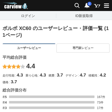
carview!
検索
通知
i
ログイン
ID新規取得
ボルボ XC60 のユーザーレビュー・評価一覧 (1
1ページ)
ユーザーレビュー
専門家レビュー
平均総合評価
4.4
4.3
4.3
3.7
4.7
4.2
走行性能
乗り心地
燃費
デザイン
積載性
3.7
価格
総合評価分布
星5
167
件
星4
73
件
星3
17
件