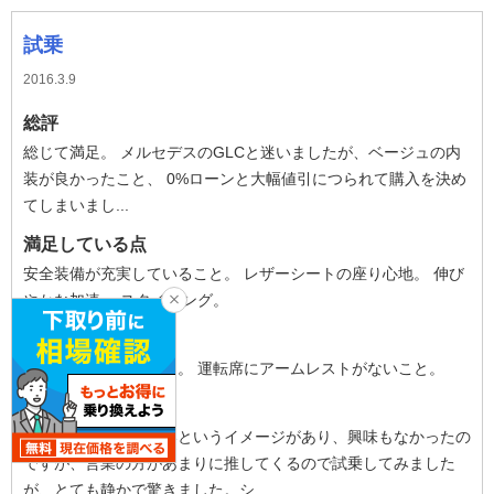
試乗
2016.3.9
総評
総じて満足。 メルセデスのGLCと迷いましたが、ベージュの内
装が良かったこと、 0%ローンと大幅値引につられて購入を決め
てしまいまし...
満足している点
安全装備が充実していること。 レザーシートの座り心地。 伸び
やかな加速。 スタイリング。
不満な点
ナビ画面が小さいこと。 運転席にアームレストがないこと。
乗り心地
ディーゼルはうるさいというイメージがあり、興味もなかったの
ですが、営業の方があまりに推してくるので試乗してみました
が、とても静かで驚きました。シ...