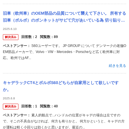
旧車（欧州車）のOEM部品の品質について襲えて下さい。 所有する
旧車（ボルボ）のボンネットがサビて穴があいている為 切り貼りで
補修か、交換を考えているのですが、純正部品は既に廃盤になって
2025.6.10
おり ...
回答数：
2
閲覧数：
89
解決済み
ベストアンサー：
S60ユーザーです。 JP GROUP について デンマークの老舗O
EM部品メーカーで、Volvo・VW・Mercedes・Porscheなど広く欧州車に対
応。 欧州ではAF...
続きを見る
キャデラックCT4とボルボS60どちらが自家用として欲しいです
か。
2025.6.8
回答数：
1
閲覧数：
40
解決済み
ベストアンサー：
素人的観点で...ハンドルの位置がキャデの場合は左ですの
で、そこの不具合がなければ、何方も有りかと。 何方かというと、キャデの方
が運転は軽く小回りは効くかと思いますが、最近の...