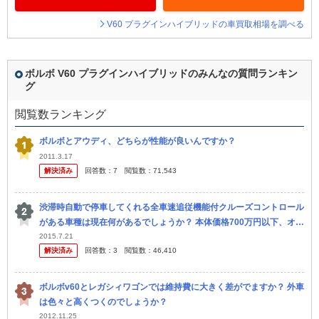
V60 プラグインハイブリッドの車買取相場を調べる
ボルボ V60 プラグインハイブリッドのみんなの質問ランキン
グ
閲覧数ランキング
ボルボとアウディ、どちらが性能が良いんですか？
2011.3.17
解決済み
回答数：
7
閲覧数：
71,543
渋滞時自動で停車してくれる全車速追従機能付クルーズコントロール
がある車種は現在何があるでしょうか？ 本体価格700万円以下、オプ
ション設定可でお願いします。 ・アイサイト(Ver.3)搭載のス...
2015.7.21
解決済み
回答数：
3
閲覧数：
46,410
ボルボv60とレガシィワゴンでは維持費に大きく差がでますか？ 外車
は色々と高くつくのでしょうか？
2012.11.25