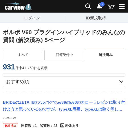
carview!
検索
通知
i
ログイン
ID新規取得
ボルボ V60 プラグインハイブリッドのみんなの
質問 (解決済み) 5ページ
すべて
回答受付中
解決済み
931
件中41～50件を表示
BRIDEのZETAIIIのフルバケでae86のs60のカローラレビンに取り付
けようと思っているのですが、typeXL専用、typeXLは除く等しか
書いてなく、 typeがこの写真はGRとなって...
2025.8.25
回答数：
1
閲覧数：
42
画像あり
解決済み