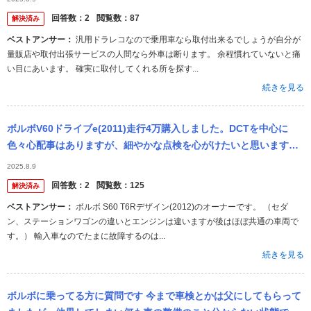
回答数：
2
閲覧数：
87
解決済み
ベストアンサー：
汎用ドラレコなので乗用車なら取付出来るでしょうが自分が
量販店や取付出張サービスの人間なら外車は断ります。 余程慣れていないと痛
い目にあいます。 確実に取付してくれる所を探す...
続きを見る
ボルボV60ドライブe(2011)走行4万購入しました。DCTを中心に
色々心配事はありますが、細やかな点検を心がけたいと思います。
そこで、質問ですが、同型のボルボを永年維持されてるオーナーが
2025.8.9
い...
回答数：
2
閲覧数：
125
解決済み
ベストアンサー：
ボルボ S60 T6Rデザイン(2012)のオーナーです。 （セダ
ン、ステーションワゴンの違いとエンジンは違いますが後はほぼ共通の車両で
す。） 輸入車なのでたまに故障するのは...
続きを見る
ボルボに乗ってる方に質問です 今まで車検とかは父にしてもらって