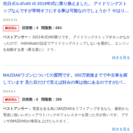
先日ボルボv60 t5 2019年式に乗り換えました。 アイドリングスト
ップなんですが常時オフにする事は可能なのでしょうか？ やはりエ
ンジン始動のたびに手動でオフにするしかないでしょうか。
2025.6.23
回答数：
4
閲覧数：
684
解決済み
ベストアンサー：
2021年式V60乗りです。 アイドリングストップボタンがなか
ったので、individualの設定でアイドリングストップしないを選択し、エンジン
を始動する度（乗る度に） ドラ...
続きを見る
MAZDA6ワゴンについての質問です。350万前後までで中古車を探
しています 見た目だけで言えば好みの車は他にあるのですが(パサ
ートオールトラック V60クロカン などステーションワゴンタイプ
2024.8.2
の...
回答数：
6
閲覧数：
389
解決済み
ベストアンサー：
雪道を走る為にMAZDA6をリフトアップするなら、最初から
雪道に強いレガシィアウトバックやフォレスターを買った方が良いです。 アテ
ンザ(MAZDA6)の車高を上げたらスタイ...
続きを見る