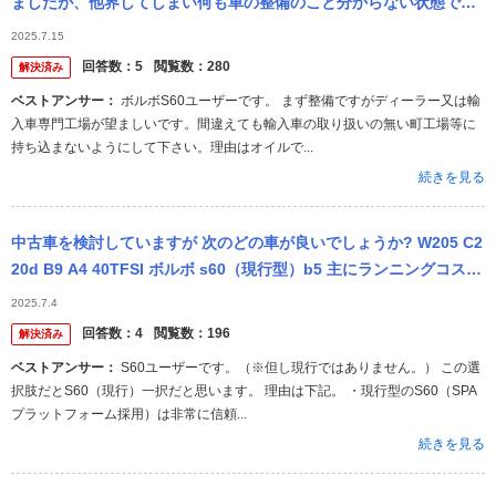
ましたが、他界してしまい何も車の整備のこと分からない状態で
す。 メンテナンスを予約してくださいと表示が出るようになりまし
2025.7.15
た。 デ...
回答数：
5
閲覧数：
280
解決済み
ベストアンサー：
ボルボS60ユーザーです。 まず整備ですがディーラー又は輸
入車専門工場が望ましいです。間違えても輸入車の取り扱いの無い町工場等に
持ち込まないようにして下さい。理由はオイルで...
続きを見る
中古車を検討していますが 次のどの車が良いでしょうか? W205 C2
20d B9 A4 40TFSI ボルボ s60（現行型）b5 主にランニングコスト
故障した際の修理費や故障しにくさ ...
2025.7.4
回答数：
4
閲覧数：
196
解決済み
ベストアンサー：
S60ユーザーです。（※但し現行ではありません。） この選
択肢だとS60（現行）一択だと思います。 理由は下記。 ・現行型のS60（SPA
プラットフォーム採用）は非常に信頼...
続きを見る