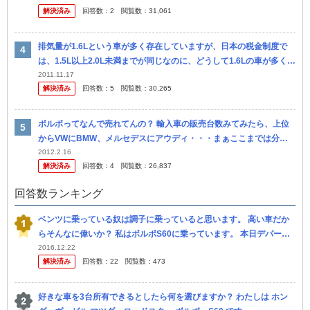
解決済み
回答数：
2
閲覧数：
31,061
排気量が1.6Lという車が多く存在していますが、日本の税金制度で
は、1.5L以上2.0L未満までが同じなのに、どうして1.6Lの車が多く存
在しているのでしょうか？ またボルボのS60や、BMWの...
2011.11.17
解決済み
回答数：
5
閲覧数：
30,265
ボルボってなんで売れてんの？ 輸入車の販売台数みてみたら、上位
からVWにBMW、メルセデスにアウディ・・・まぁここまでは分か
るけれども、次点でボルボって・・ ボルボディーラーの評判はあま
2012.2.16
解決済み
回答数：
4
閲覧数：
26,837
りよ...
回答数ランキング
ベンツに乗っている奴は調子に乗っていると思います。 高い車だか
らそんなに偉いか？ 私はボルボS60に乗っています。 本日デパート
の駐車場でS60の自動パーキングを使って駐車をしていました。 ...
2016.12.22
解決済み
回答数：
22
閲覧数：
473
好きな車を3台所有できるとしたら何を選びますか？ わたしは ホン