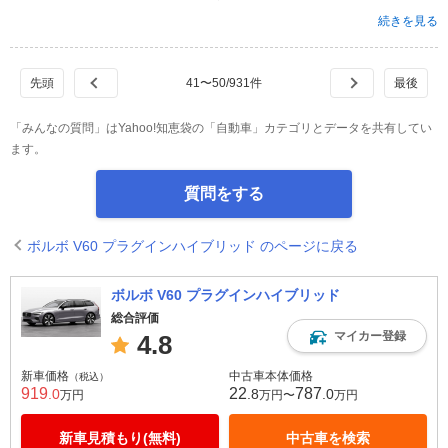
続きを見る
41
〜
50
/
931
件
「みんなの質問」はYahoo!知恵袋の「自動車」カテゴリとデータを共有してい
ます。
質問をする
ボルボ V60 プラグインハイブリッド のページに戻る
ボルボ V60 プラグインハイブリッド
総合評価
マイカー登録
4.8
新車価格
中古車本体価格
（税込）
919
22
787
.0
.8
.0
万円
万円〜
万円
新車見積もり(無料)
中古車を検索