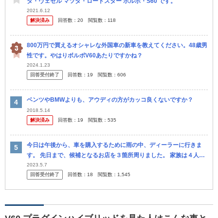
ダ・ヴェゼル マツダ・ロードスター ボルボ・S60 です。
2021.6.12
解決済み
回答数：
20
閲覧数：
118
800万円で買えるオシャレな外国車の新車を教えてください。48歳男
性です。やはりボルボV60あたりですかね？
2024.1.23
回答受付終了
回答数：
19
閲覧数：
606
ベンツやBMWよりも、アウディの方がカッコ良くないですか？
2018.5.14
解決済み
回答数：
19
閲覧数：
535
今日は午後から、車を購入するために雨の中、ディーラーに行きま
す。 先日まで、候補となるお店を３箇所周りました。 家族は４人
で、小６と小３の息子と私と夫です。 これまで見にいった中では ①
2023.5.7
回答受付終了
回答数：
18
閲覧数：
1,545
V60 ②