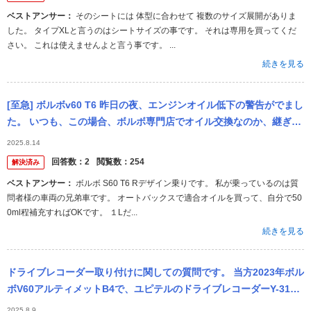
ベストアンサー：
そのシートには 体型に合わせて 複数のサイズ展開がありま
した。 タイプXLと言うのはシートサイズの事です。 それは専用を買ってくだ
さい。 これは使えませんよと言う事です。 ...
続きを見る
[至急] ボルボv60 T6 昨日の夜、エンジンオイル低下の警告がでまし
た。 いつも、この場合、ボルボ専門店でオイル交換なのか、継ぎ足
しなのかをしてもらっています。 今回、お盆のため専門店が1...
2025.8.14
回答数：
2
閲覧数：
254
解決済み
ベストアンサー：
ボルボ S60 T6 Rデザイン乗りです。 私が乗っているのは質
問者様の車両の兄弟車です。 オートバックスで適合オイルを買って、自分で50
0ml程補充すればOKです。 １Lだ...
続きを見る
ドライブレコーダー取り付けに関しての質問です。 当方2023年ボル
ボV60アルティメットB4で、ユピテルのドライブレコーダーY-3100
もしくはY-3200を付けたいと考えてますが、取り付けは可...
2025.8.9