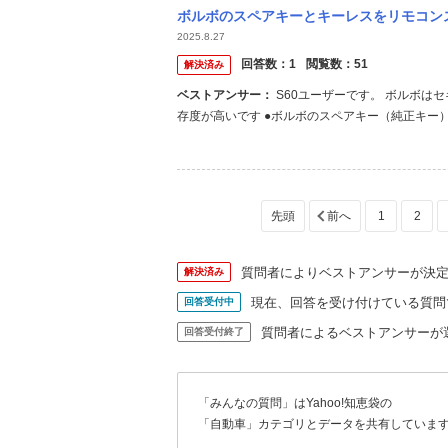
ボルボのスペアキーとキーレスをリモコンスターターにす
2025.8.27
回答数：
1
閲覧数：
51
解決済み
ベストアンサー：
S60ユーザーです。 ボルボはセキュリティが強く、国産車や他輸入車と比べても高額かつディーラー依
存度が高いです ●ボルボのスペアキー（純正キー）
（リモコン付きスマートキーの場合3～4万円） 
して作業 → 約1～2時間程度（ただし部品取り寄せで
1
2
質問者によりベストアンサーが決
解決済み
現在、回答を受け付けている質問
回答受付中
質問者によるベストアンサーが
回答受付終了
「みんなの質問」はYahoo!知恵袋の
「自動車」カテゴリとデータを共有していま