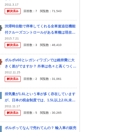
2011.3.17
解決済み
回答数：
7
閲覧数：
71,543
渋滞時自動で停車してくれる全車速追従機能
付クルーズコントロールがある車種は現在何
があるでしょうか？ 本体価格700万円以下、
2015.7.21
オプション設定可でお願いします。 ・アイサ
解決済み
回答数：
3
閲覧数：
46,410
イト(Ver.3)搭載のス...
ボルボv60とレガシィワゴンでは維持費に大
きく差がでますか？ 外車は色々と高くつくの
でしょうか？
2012.11.25
解決済み
回答数：
2
閲覧数：
31,061
排気量が1.6Lという車が多く存在しています
が、日本の税金制度では、1.5L以上2.0L未満
までが同じなのに、どうして1.6Lの車が多く
2011.11.17
存在しているのでしょうか？ またボルボのS
解決済み
回答数：
5
閲覧数：
30,265
60や、BMWの...
ボルボってなんで売れてんの？ 輸入車の販売