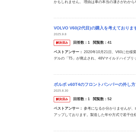
かもしれません。 理由は車の本当の凄さがわから
州車に乗るようになってからもう二度と国産に戻
た人達ですらアウディ等に乗り換えたら二度とレクサ
VOLVO V60(2代目)の購入を考えておりますが、ガソリンモデルは何年式まで販
2025.9.8
回答数：
1
閲覧数：
41
解決済み
ベストアンサー：
2020年10月21日、V60に仕様変更パワートレインが一新され、全モデルが電動化された。 純ガソリンモ
デルの「T5」が廃止され、48Vマイルドハイブリッドモ
g.net/articles/-/43503
ボルボ v60T4のフロントバンパーの外
2025.8.30
回答数：
1
閲覧数：
52
解決済み
ベストアンサー：
参考になるか分かりませんが、s60またはv60、バンパー、外しで検索すると、海外の方が動画を色々と
アップしております。製造した年や方式で若干仕
確認してみてはいかがでしょうか？ あくまでご参