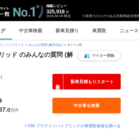
掲載レビュー
325,918
件
時点
※新車カタログのある自動車総合情報
2026.08.08
ログ
中古車検索
新車見積り
車買取
ニュース
グインハイブリッド
みんなの質問 (解決済み)
4ページ目
リッド のみんなの質問 (解
マイカー登録
込）
新車見積もりスタート
格
中古車を検索
87
.0
万円
V60 プラグインハイブリッドの車買取相場を調べる