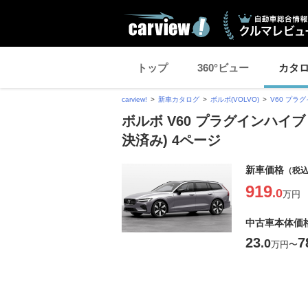
トップ
360°ビュー
カタ
carview!
新車カタログ
ボルボ(VOLVO)
V60 プラ
ボルボ V60 プラグインハイブ
決済み) 4ページ
新車価格
（税
919
.0
万円
中古車本体価
23
7
.0
万円
〜