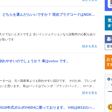
ドはNGKのものが付いていたRー8と書いてあります。(つまり抵抗入りという事？) 車はS60年式のスターレット...
が良いです
続きを見る
やすいのでしょうか？ 車はvolvo です。
ないと思います。 私はパッドはブレンボ「ブラックパッド」、ローター
。
続きを見る
す。 V40はM12のハブボルトにホイールナットで締結ですが、V60やV90等の純正ホイールはM14のホイー...