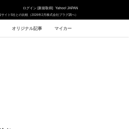
ログイン
[
新規取得
]
Yahoo! JAPAN
サイト5社との比較（2026年2月株式会社プラグ調べ）
オリジナル記事
マイカー