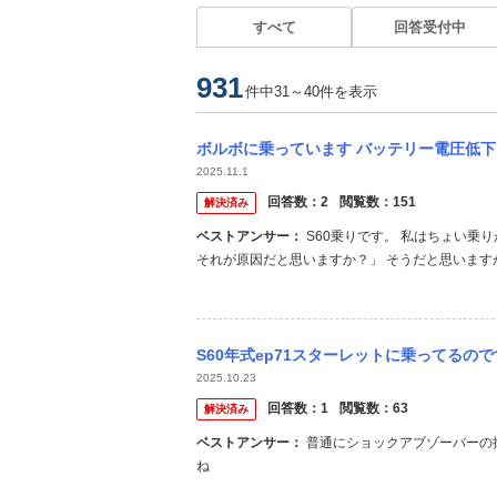
すべて
回答受付中
931
件中31～40件を表示
ボルボに乗っています バッテリー電圧低下 とエンジンを切ると表示されました。 再
2025.11.1
回答数：
2
閲覧数：
151
解決済み
ベストアンサー：
S60乗りです。 私はちょい乗りがメインなので、比較的良くこの表示が出ます。 「乗ってなかったので
それが原因だと思いますか？」 そうだと思いま
は充電器で充電した方が良いです。
S60年式ep71スターレットに乗ってるのですが、乗り心地が悪いです。すごくゴツゴ
2025.10.23
回答数：
1
閲覧数：
63
解決済み
ベストアンサー：
普通にショックアブゾーバーの抜けだと思いますよ ダンパー新品に変えれば改善するんじゃないですか
ね