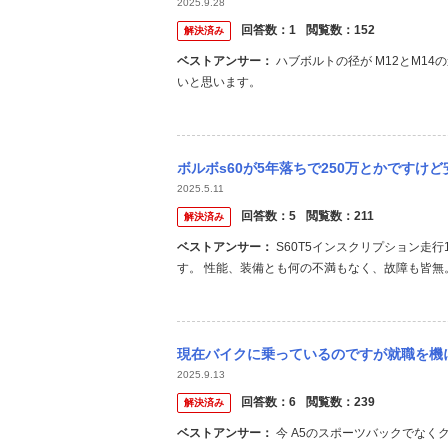
2025.9.28
回答数：
1
閲覧数：
152
解決済み
ベストアンサー：
ハブボルトの径が M12とM14の違いだけなら 流用可能だと思います。 ナットは V40のモノを使えば良
いと思います。
ボルボs60が5年落ちで250万とかですけど安すぎませんか
2025.5.11
回答数：
5
閲覧数：
211
解決済み
ベストアンサー：
S60T5インスクリプション走行100km以下1.5年落ちの登録済新古車を400万で購入、3年程乗ってま
す。 性能、装備とも何の不満もなく、故障も皆無
60も国内販売は終了との事。背の高いSUVタイ
もってこい、大きすぎず、スタイルも気に入って乗っ
現在バイクに乗っているのですが就職を機に車を買いたいと考えておりお金を貯めているので
2025.9.13
回答数：
6
閲覧数：
239
解決済み
ベストアンサー：
今 A5のスポーツバックでなくクーペに乗っています。結論から言うと初めての車でA5はやめた方が良い