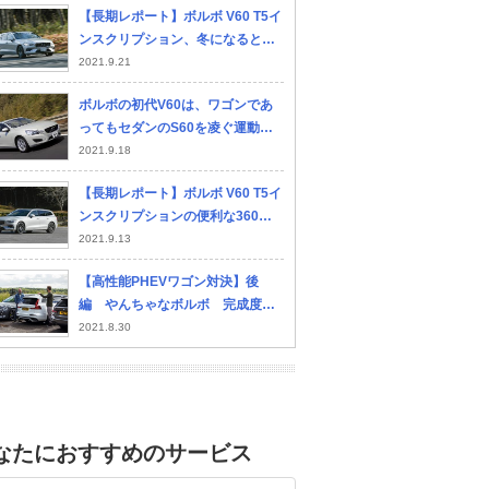
【長期レポート】ボルボ V60 T5イ
ンスクリプション、冬になると悩
むスタッドレスタイヤへの交換
2021.9.21
ボルボの初代V60は、ワゴンであ
ってもセダンのS60を凌ぐ運動性
能を見せた【10年ひと昔の新車】
2021.9.18
【長期レポート】ボルボ V60 T5イ
ンスクリプションの便利な360度
ビューカメラとリアビューカメラ
2021.9.13
【高性能PHEVワゴン対決】後
編 やんちゃなボルボ 完成度高
いBMW 美点を取り戻したプジョ
2021.8.30
ー
なたにおすすめのサービス