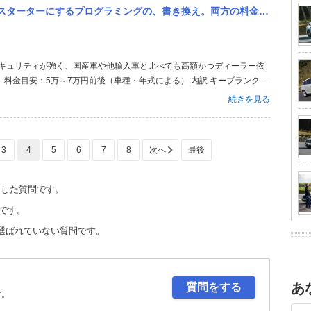
るプログラミングの、書き換え。両方の料金と時間わかるかた教えてください！
 料金目安：5万～7万円前後（車種・年式による） 内訳 キーブランク代
プログラミング作業料（2～3万円） 所要時間：車両とコンピュータに接続
続きを見る
数日待ちに...
3
4
5
6
7
8
定した質問です。
です。
選ばれていない質問です。
あ
質問をする
す。