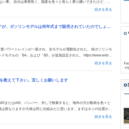
ない事。 自分は車歴長く、国産を色々と長らく乗り継いできたけど、欧
れません。 ゴルフ仲間にも国産の最高峰とも言えるレクサスに乗ってい
続きを見る
スを乗れないと言ってい...
売されていたのでしょうか また、現行のプラグインハイブリッドはガソリンのみの走行は可能でしょうか？ ハイブリッ...
デルの「B4」および「B5」が追加設定された。 https://www.webc
続きを見る
Fa
マ
し方を教えて下さい。宜しくお願いします
様は異なりますが大体は同じ仕組みだと思います。まずはネジの位置から
考まで。上手くいくと良いですね。
続きを見る