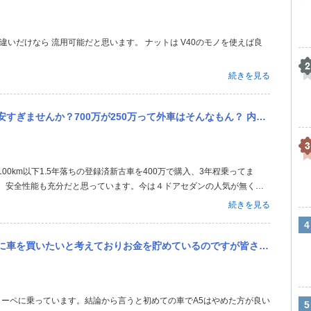
続きを見る
？700万が250万って外車はそんなもん？ 内外装共に上品だし結構好きなんですけど
。安全性能も充分だと思っています。今は４ドアセダンの人気が無く、S
プばかりのラインアップになりました。高速を安定して静かに走るのには
続きを見る
てます。まだまだ先...
すが皆さんはどう言う理由で車種を決めましたか？ 前々から好きだったティアナ、ボルボs60t4、アウディA5スポ...