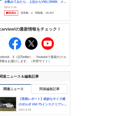
台数みてみたら、上位からVWにBMW、メル
セデスにアウディ・・・まぁここまでは分か
2012.2.16
るけれども、次点でボルボって・・ ボルボデ
解決済み
回答数：
4
閲覧数：
26,837
ィーラーの評判はあまりよ...
carview!の最新情報をチェック！
cebook、X（旧Twitter）、Youtubeで最新のクル
情報をお届けします。（外部サイト）
関連ニュース＆編集記事
関連ニュース
関連編集記事
【長期レポート】絶妙なサイズ感
のボルボ V60 T5インスクリプショ
ン
2021.9.28