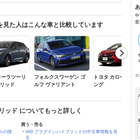
申
愛
ドを見た人はこんな車と比較しています
Nex
t
※
ローラツーリ
フォルクスワーゲン ゴ
トヨタ カローラツ
リッド
ルフ ヴァリアント
ング
ブリッド についてもっと詳しく
買う・売る
ルの情
V60 プラグインハイブリッドの中古車情報を見
る