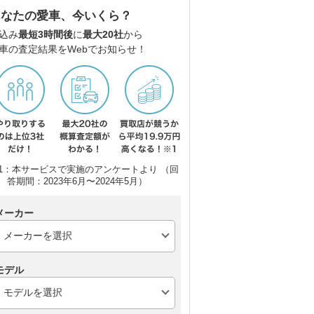
あなたの愛車、今いくら？
込み
最短3時間後
に
最大20社
から
車の査定結果をWebでお知らせ！
1：本サービスで実施のアンケートより （回
ーリ
メルセデス・ベンツ Cク
BMW 3シリーズ ツーリ
アウ
答期間：2023年6月〜2024年5月）
ラス ステーションワゴ
ング
(ワ
ン
メーカー
モデル