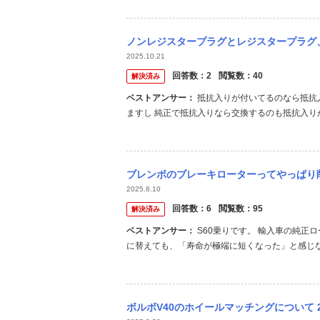
ノンレジスタープラグとレジスタープラグ、どちらを選んだらいいですか？ 現在プラグコー
2025.10.21
回答数：
2
閲覧数：
40
解決済み
ベストアンサー：
抵抗入りが付いてるのなら抵抗入りでないとダメですよ 古いインジェクションなら誤動作の心配もあり
ますし 純正で抵抗入りなら交換するのも抵抗入り
ブレンボのブレーキローターってやっぱり削れ
2025.8.10
回答数：
6
閲覧数：
95
解決済み
ベストアンサー：
S60乗りです。 輸入車の純正ローターは、元々国産車よりも削れやすい設計です。 そのため、ブレンボ
に替えても、「寿命が極端に短くなった」と感じ
はMEYLEを使っていますが特に問題は感じません
ボルボV40のホイールマッチングについて 2018年式ボルボV40D4に乗っておりま