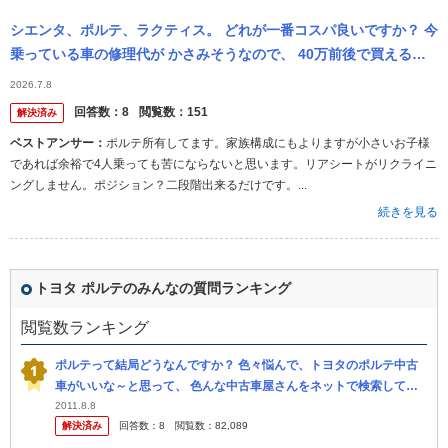
シエンタ、ポルテ、ラクティス。 どれが一番コスパ良いですか？ 今
乗っている車の修理代が かさみそうなので、 40万前後で買える物
件を探しています。 それぞれの特徴を教えて下さい。 宜しくお願...
2026.7.8
回答数：
8
閲覧数：
151
解決済み
ベストアンサー：
ポルテ所有してます。家族構成にもよりますが小さいお子様
であれば余裕で4人乗っても苦にならないと思います。リアシートがリクライニ
ングしません。ポジション？二段階出来るだけです。...
続きを見る
トヨタ ポルテのみんなの質問ランキング
閲覧数ランキング
ポルテって結局どうなんですか？ 色々悩んで、トヨタのポルテ中古
車がいいな～と思って、 色んな中古車屋さんをネットで検索して見
てます。 でも・・・・・・・。 知恵袋を拝見してるとポルテは運転
2011.8.8
解決済み
回答数：
8
閲覧数：
82,089
しづ...