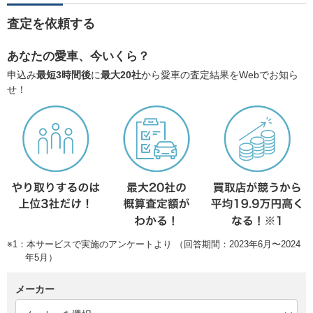
査定を依頼する
あなたの愛車、今いくら？
申込み
最短3時間後
に
最大20社
から愛車の査定結果をWebでお知ら
せ！
※1：本サービスで実施のアンケートより （回答期間：2023年6月〜2024
年5月）
メーカー