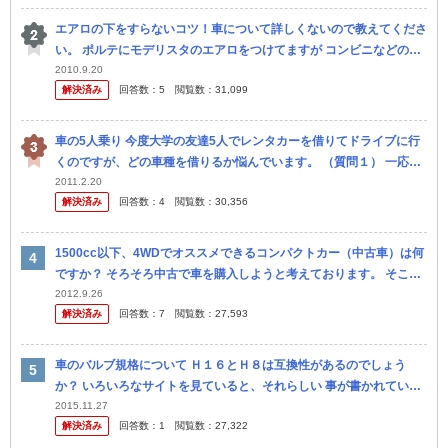
エアロの下をすらないコツ！車について詳しくないので教えてくださ
い。 ポルテにモデリスタのエアロをつけてますが コンビニなどの駐
車場から出るときに傾斜で前をゴリッとすってしまいます(涙) 入る
2010.9.20
解決済み
回答数：
5
閲覧数：
31,099
と...
車の5人乗り 今度大学の友達5人でレンタカーを借りてドライブに行
くのですが、どの車種を借りるか悩んでいます。 （質問１） 一応、
トヨタレンタカーでP２クラス（以下の車種）を借りようと思います
2011.2.20
解決済み
回答数：
4
閲覧数：
30,356
が...
1500cc以下、4WDでオススメできるコンパクトカー（中古車）は何
ですか？ そろそろ中古で車を購入しようと考えております。 そこ
で、1500cc、4WDでオススメできるコンパクトカーを教えて...
2012.9.26
解決済み
回答数：
7
閲覧数：
27,593
車のバルブ規格について Ｈ１６とＨ８は互換性があるのでしょう
か？ いろいろなサイトを見ていると、それらしい 事が書かれている
のですが…。 検討しているのが、ポルテ（１４＃型：現行モデル）
2015.11.27
解決済み
回答数：
1
閲覧数：
27,322
の ...