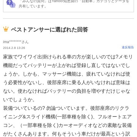
「みんなの質問」はYahoo!知恵袋の「自動車」カテゴリとデータを
共有しています。
ベストアンサーに選ばれた回答
ima********さん
違反報告
2014.2.8 13:26
家族でワイワイ出掛けられる車の方が楽しいのでは?メモリ
機能だってバッテリーが上がれば登録し直しではないでし
ょうか。しかも、マッサージ機能は、疲れていなければ使
う必要性がないし、後部座席に乗る人がいなければ意味は
ない。使わなければバッテリーの負担を増やすだけじゃな
いでしょうか。
装備ついているの? 勿論ついています。後部座席のリクラ
イニング&スライド機構(一部車種を除く)、フルオートエア
コン、（一部車種を除く)カーオーディオなどの素敵な装備
がたくさんあります。何もそういう車だけが最高という訳