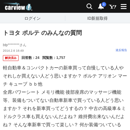
carview!
検索
通知
i
ログイン
ID新規取得
トヨタ ポルテ のみんなの質問
btp********さん
違反報告
2014.2.6 16:49
回答数：
24
閲覧数：
1,757
解決済み
軽自動車＆コンパクトカーの新車買って自慢している人や
それしか買えない人どう思いますか？ ポルテ アリオン マー
チ キューブ ｂｂ他
全席パワーシート メモリ機能 後部座席のマッサージ機能
等、装備もついてない自動車新車で買っている人どう思い
ますか？ それを新車買ってどうするの？ 中古の高級車＆ミ
ドルクラス車も買えないんだよね？ 維持費出来ないんだよ
ね？ そんな車新車で買って楽しい？ 何か装備ついている