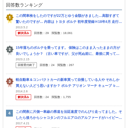
回答数ランキング
この間車検をしたのですが22万とゆう金額がきました…高額すぎて
驚いたのですが… 内容は トヨタ ポルテ 初年度登録Ｈ18年4月 走行距
離86,921キロ 法定費用（自賠責保険、重量税、印紙代）...
2013.5.2
解決済み
回答数：
29
閲覧数：
18,061
15年落ちのポルテを乗ってます。 保険はこのまま入ったままの方が
良いでしょうか？ （古い車ですが、父が死ぬ前に、最後に買ってく
れた車なので… 母が「乗れる間は乗りたい」と申している為、乗り
2023.2.15
回答受付終了
回答数：
24
閲覧数：
267
続け...
軽自動車＆コンパクトカーの新車買って自慢している人や それしか
買えない人どう思いますか？ ポルテ アリオン マーチ キューブ ｂｂ
他 全席パワーシート メモリ機能 後部座席のマッサージ機能等、装...
2014.2.6
解決済み
回答数：
24
閲覧数：
1,755
この間夜に片側一車線の県道を法廷速度でのんびり走ってました。そ
したら後ろからシャコタンのフルエアロのアルファードがハイビーム
で滅茶苦茶煽ってきました！私は気分わるかったですが、シカトして
2017.4.21