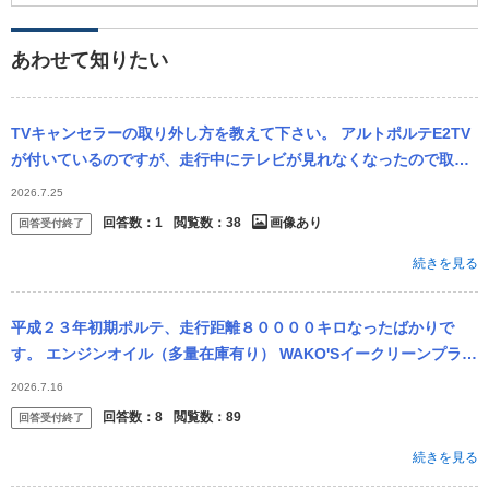
あわせて知りたい
TVキャンセラーの取り外し方を教えて下さい。 アルトポルテE2TV
が付いているのですが、走行中にテレビが見れなくなったので取り
外そうとしたのですが配線してあるので分かりません。 メーカーに
2026.7.25
電話し...
回答数：
1
閲覧数：
38
画像あり
回答受付終了
続きを見る
平成２３年初期ポルテ、走行距離８００００キロなったばかりで
す。 エンジンオイル（多量在庫有り） WAKO'Sイークリーンプラス
（遅効性フラッシング・多量在庫有り） 燃料添加剤FCR-062（多...
2026.7.16
回答数：
8
閲覧数：
89
回答受付終了
続きを見る