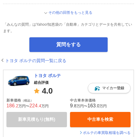
その他の回答をもっと見る
「みんなの質問」はYahoo!知恵袋の「自動車」カテゴリとデータを共有してい
ます。
質問をする
トヨタ ポルテの質問一覧に戻る
トヨタ ポルテ
総合評価
マイカー登録
4.0
新車価格
中古車本体価格
（税込）
186
224
9
163
.2
.4
.8
.0
万円〜
万円
万円〜
万円
新車見積もり(無料)
中古車を検索
ポルテの車買取相場を調べる