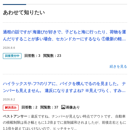
あわせて知りたい
過程の話ですが 海遊びが好きで、子どもと海に行ったり、荷物を運
んだりすることが多い場合、セカンドカーにするなら ①最新の軽ト
ラック ②中古で10万キロオーバー5人乗れる180系のハイラックス
2026.8.6
サー...
回答数：
3
閲覧数：
23
回答受付中
続きを見る
ハイラックスサ-フ?のリアに、バイクを積んでるのを見ました。 ナ
ンバーも見えません。 違反になりますよね? ※見えづらく、すみま
せん。
2026.8.2
回答数：
2
閲覧数：
37
画像あり
解決済み
ベストアンサー：
違反ですね。ナンバーが見えない時点でアウトです。 自動車
の積載制限は長さ幅ともに1.2倍までに規制緩和されましたが、前後左右ともに
1.1倍を超えてはいけないので、ヒッチキャリ...