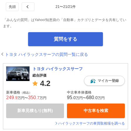
21
〜
21
/
21
件
「みんなの質問」はYahoo!知恵袋の「自動車」カテゴリとデータを共有してい
ます。
質問をする
トヨタ ハイラックスサーフの質問一覧に戻る
トヨタ ハイラックスサーフ
総合評価
マイカー登録
4.2
新車価格
中古車本体価格
（税込）
249
350
95
680
.9
.7
.0
.0
万円〜
万円
万円〜
万円
新車見積もり(無料)
中古車を検索
ハイラックスサーフの車買取相場を調べる