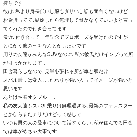
持ちです
彼は､私より身長低いし服もダサいし話も面白くないけど
お金持ってて､結婚したら無理して働かなくていいよと言っ
てくれたので付き合ってます
最近､付き合って一年記念でプロポーズを受けたのですが
とにかく彼の車をなんとかしたいです
周りの友達がみんなSUVなのに､私の彼氏だけインプって所
が引っかかります…
田舎暮らしなので､見栄を張れる所が車と家だけ
スバル乗りは変人､こだわりが強い人ってイメージが強いと
思います
あとはキモオタブルー…
私の友人達もスバル乗りは無理過ぎる､最新のフォレスター
とかならまだアリだけどって感じで
いつも男の人の愛車について話すくらい､私が住んでる田舎
では車がめちゃ大事です