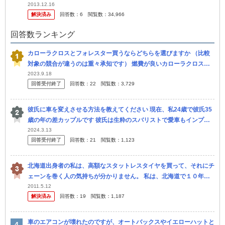
たらエクストレイルでした。 210？215？ハイラックスサ ...
2013.12.16
解決済み
回答数：
6
閲覧数：
34,966
回答数ランキング
カローラクロスとフォレスター買うならどちらを選びますか （比較
対象の競合が違うのは重々承知です） 燃費が良いカローラクロスハ
イブリッドにするか、地上高が高くて空間があるフォレスターにする
2023.9.18
回答受付終了
回答数：
22
閲覧数：
3,729
か悩んで...
彼氏に車を変えさせる方法を教えてください 現在、私24歳で彼氏35
歳の年の差カップルです 彼氏は生粋のスバリストで愛車もインプで
す でも私はスバルが好きではなく… 特にインプの様な車の形も好
2024.3.13
回答受付終了
回答数：
21
閲覧数：
1,123
み...
北海道出身者の私は、高額なスタットレスタイヤを買って、それにチ
ェーンを巻く人の気持ちが分かりません。 私は、北海道で１０年以
上の運転歴があり、山形、長野の雪国にそれぞれ、数年、住みました
2011.5.12
解決済み
回答数：
19
閲覧数：
1,187
が、雪が...
車のエアコンが壊れたのですが、オートバックスやイエローハットと