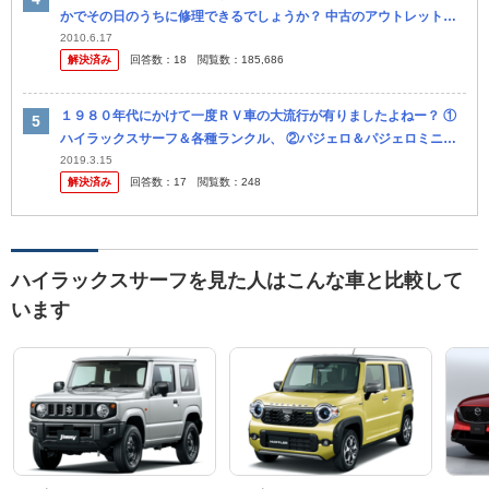
かでその日のうちに修理できるでしょうか？ 中古のアウトレット車
コーナーで購入したので購入店での修理保障が効きません。試乗して
2010.6.17
解決済み
回答数：
18
閲覧数：
185,686
何も問題...
１９８０年代にかけて一度ＲＶ車の大流行が有りましたよねー？ ①
ハイラックスサーフ＆各種ランクル、 ②パジェロ＆パジェロミニ＆
ミディー、ジムニー、ｋｅｉ（ハスラーの旧） ③スズキエスクード
2019.3.15
解決済み
回答数：
17
閲覧数：
248
＆テリオ...
ハイラックスサーフを見た人はこんな車と比較して
います