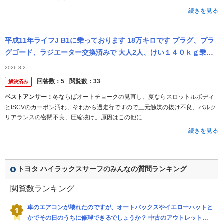
続きを見る
平成11年ライフJ B1に乗っております 18万キロです プラグ、プラ
グゴード、ラジエーター交換済みで 大人2人、けい１４０ｋｇ乗車
して 平坦な高速道路をベタ踏みしても90kしかでません 冬の...
2026.8.2
回答数：
5
閲覧数：
33
解決済み
ベストアンサー：
冬ならばオートチョークの見直し、夏ならスロットルボディ
とISCVのカーボン汚れ、それから過走行ですので三元触媒の抜け不良、バルク
リアランスの密閉不良、圧縮抜け。原因はこの他に...
続きを見る
トヨタ ハイラックスサーフのみんなの質問ランキング
閲覧数ランキング
車のエアコンが壊れたのですが、オートバックスやイエローハットと
かでその日のうちに修理できるでしょうか？ 中古のアウトレット車