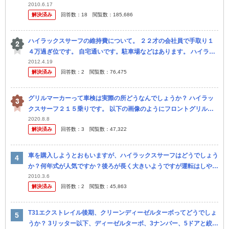
コーナーで購入したので購入店での修理保障が効きません。試乗して
2010.6.17
解決済み
回答数：
18
閲覧数：
185,686
何も問題...
ハイラックスサーフの維持費について。 ２２才の会社員で手取り１
４万過ぎ位です。 自宅通いです。駐車場などはあります。 ハイラッ
クスサーフ１６年式以降。２７００ccガソリンに乗りたいです。 維
2012.4.19
解決済み
回答数：
2
閲覧数：
76,475
持...
グリルマーカーって車検は実際の所どうなんでしょうか？ ハイラッ
クスサーフ２１５乗りです。 以下の画像のようにフロントグリルに
グリルマーカーを取り付けたいと思うのですが ネットで調べても車
2020.8.8
解決済み
回答数：
3
閲覧数：
47,322
検NGと...
車を購入しようとおもいますが、ハイラックスサーフはどうでしょう
か？何年式が人気ですか？後ろが長く大きいようですが運転はしやす
いでしょうか？
2010.3.6
解決済み
回答数：
2
閲覧数：
45,863
T31エクストレイル後期、クリーンディーゼルターボってどうでしょ
うか？ 3リッター以下、ディーゼルターボ、3ナンバー、5ドアと絞っ