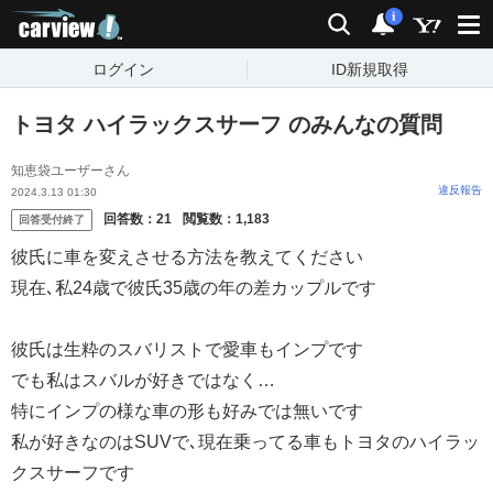
carview!
検索
通知
i
ログイン
ID新規取得
トヨタ ハイラックスサーフ のみんなの質問
知恵袋ユーザーさん
違反報告
2024.3.13 01:30
回答数：
21
閲覧数：
1,183
回答受付終了
彼氏に車を変えさせる方法を教えてください
現在､私24歳で彼氏35歳の年の差カップルです
彼氏は生粋のスバリストで愛車もインプです
でも私はスバルが好きではなく…
特にインプの様な車の形も好みでは無いです
私が好きなのはSUVで､現在乗ってる車もトヨタのハイラッ
クスサーフです