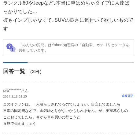
ランクル60やJeepなど､本当に車はめちゃタイプに人達ば
っかりでした…
彼もインプじゃなくて､SUVの良さに気付いて欲しいもので
す
「みんなの質問」はYahoo!知恵袋の「自動車」カテゴリとデータを
共有しています。
回答一覧
（21件）
cya********さん
違反報告
2024.3.13 02:25
このオジサンは、一人暮らしされてるのでしょうか。自立してましたら
日常の固定費などで、金銭ゆとりがないかもしれません。が、実家暮らしの
こどおじでしたら、今から車を買いに行こうと
直球で伝えましょう