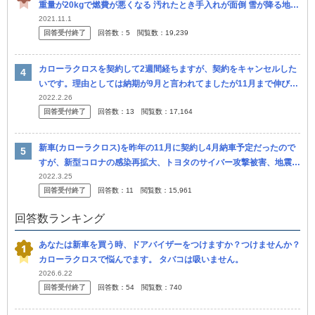
重量が20kgで燃費が悪くなる 汚れたとき手入れが面倒 雪が降る地域
なので霜がかかってシェードの間がカビる 雪をよけたとき傷がつく
2021.11.1
回答受付終了
回答数：
5
閲覧数：
19,239
夏は
カローラクロスを契約して2週間経ちますが、契約をキャンセルした
いです。理由としては納期が9月と言われてましたが11月まで伸びて
流石に長いなと感じたところ、 駐車場の加減で車庫証明がギリギリ
2022.2.26
回答受付終了
回答数：
13
閲覧数：
17,164
取れる...
新車(カローラクロス)を昨年の11月に契約し4月納車予定だったので
すが、新型コロナの感染再拡大、トヨタのサイバー攻撃被害、地震に
よる被害、ウクライナ情勢などが重なり、年内の納車が未定になりま
2022.3.25
回答受付終了
回答数：
11
閲覧数：
15,961
した...
回答数ランキング
あなたは新車を買う時、ドアバイザーをつけますか？つけませんか？
カローラクロスで悩んでます。 タバコは吸いません。
2026.6.22
回答受付終了
回答数：
54
閲覧数：
740