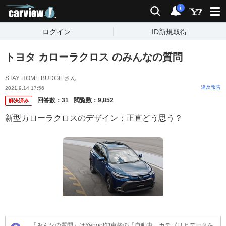
carview!
検索
通知
i
ログイン
ID新規取得
トヨタ カローラクロス のみんなの質問
STAY HOME BUDGIEさん
違反報告
2021.9.14 17:56
回答数：
31
閲覧数：
9,852
解決済み
新型カローラクロスのデザイン；正直どう思う？
「みんなの質問」はYahoo!知恵袋の「自動車」カテゴリとデータを