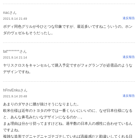
nacさん
違反報告
2021.9.14 21:49
ボディ同色グリルが今ひとつな印象ですが、最近多いですねこういうの。ホン
ダのヴェゼルもそうだったし。
tat********さん
違反報告
2021.9.14 21:14
ヤリスクロスをキャンセルして購入予定ですがフォグランプが必需品のような
デザインですね。
hFnvEnkuさん
違反報告
2021.9.14 20:48
あまりのダサさに腰が抜けそうになりました。
欧米仕様は近年のトヨタの中では一番くらいにいいのに、なぜ日本仕様になる
と、あんな鼻毛みたいなデザインになるのか…。
まぁ理由は分かり切ってますけどね。過半数の日本人の感性に合わせているん
ですよね。
複雑な造形でグニャグニャゴテゴテしていれば高級感だと勘違いしてくれる日