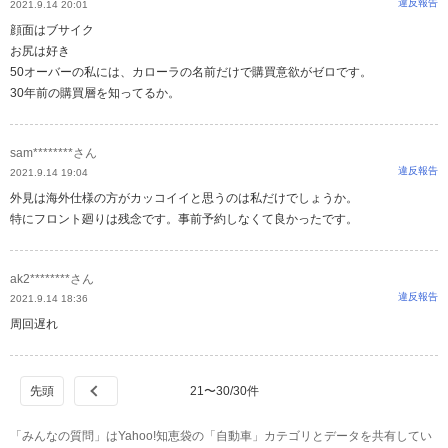
違反報告
2021.9.14 20:01
顔面はブサイク
お尻は好き
50オーバーの私には、カローラの名前だけで購買意欲がゼロです。
30年前の購買層を知ってるか。
sam********さん
違反報告
2021.9.14 19:04
外見は海外仕様の方がカッコイイと思うのは私だけでしょうか。
特にフロント廻りは残念です。事前予約しなくて良かったです。
ak2********さん
違反報告
2021.9.14 18:36
周回遅れ
21
〜
30
/
30
件
「みんなの質問」はYahoo!知恵袋の「自動車」カテゴリとデータを共有してい