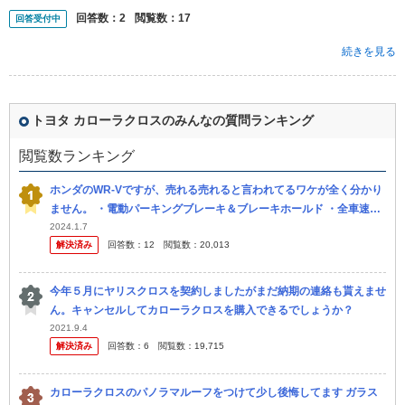
回答数：
2
閲覧数：
17
回答受付中
続きを見る
トヨタ カローラクロスのみんなの質問ランキング
閲覧数ランキング
ホンダのWR-Vですが、売れる売れると言われてるワケが全く分かり
ません。 ・電動パーキングブレーキ＆ブレーキホールド ・全車速対
応ACC ・ブラインドスポットモニター 最近では普通車なら当然レ
2024.1.7
解決済み
回答数：
12
閲覧数：
20,013
ベ...
今年５月にヤリスクロスを契約しましたがまだ納期の連絡も貰えませ
ん。キャンセルしてカローラクロスを購入できるでしょうか？
2021.9.4
解決済み
回答数：
6
閲覧数：
19,715
カローラクロスのパノラマルーフをつけて少し後悔してます ガラス