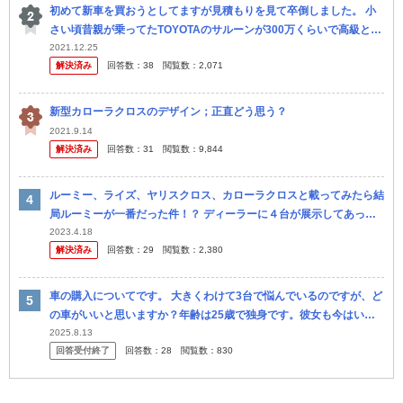
初めて新車を買おうとしてますが見積もりを見て卒倒しました。 小
さい頃昔親が乗ってたTOYOTAのサルーンが300万くらいで高級と言
われてる時代でした(親談) 見積もりしたカローラクロスが総支払い...
2021.12.25
解決済み
回答数：
38
閲覧数：
2,071
新型カローラクロスのデザイン；正直どう思う？
2021.9.14
解決済み
回答数：
31
閲覧数：
9,844
ルーミー、ライズ、ヤリスクロス、カローラクロスと載ってみたら結
局ルーミーが一番だった件！？ ディーラーに４台が展示してあった
のでそれぞれ運転席に座ってみました。 結果、意外とルーミーが見
2023.4.18
解決済み
回答数：
29
閲覧数：
2,380
晴らし...
車の購入についてです。 大きくわけて3台で悩んでいるのですが、ど
の車がいいと思いますか？年齢は25歳で独身です。彼女も今はいま
せん。 1台目がミニバンのシエンタです。 ミニバンは何かと使い勝
2025.8.13
回答受付終了
回答数：
28
閲覧数：
830
手が...