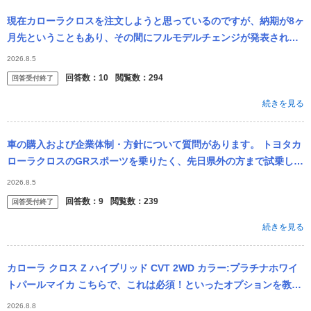
現在カローラクロスを注文しようと思っているのですが、納期が8ヶ
月先ということもあり、その間にフルモデルチェンジが発表されな
いか不安です。 リセールのことを考えるとこのタイミングでの注文
2026.8.5
はどう思い...
回答数：
10
閲覧数：
294
回答受付終了
続きを見る
車の購入および企業体制・方針について質問があります。 トヨタカ
ローラクロスのGRスポーツを乗りたく、先日県外の方まで試乗しに
行きました(県内に試乗車は無いため)。 見積もり依頼をして概算費
2026.8.5
用等お...
回答数：
9
閲覧数：
239
回答受付終了
続きを見る
カローラ クロス Z ハイブリッド CVT 2WD カラー:プラチナホワイ
トパールマイカ こちらで、これは必須！といったオプションを教え
ていただきたいです。あまりこだわりがなくて、、 正直、...
2026.8.8