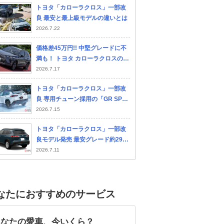
トヨタ「カローラクロス」一部改
良 最安と最上級モデルの違いとは
2026.7.22
価格差45万円!! 中堅グレードに不
満も！ トヨタ カローラクロスの惜
しいポイントとは
2026.7.17
トヨタ「カローラクロス」一部改
良 専用チューン採用の「GR SPO
RT」に注目
2026.7.15
トヨタ「カローラクロス」一部改
良モデル発売 最安グレード約298
万円の仕様とは？
2026.7.11
なたにおすすめのサービス
あなたの愛車、今いくら？