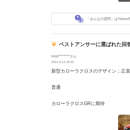
「みんなの質問」はYaho
ベストアンサーに選ばれた回
mnd********さん
2021.9.14 18:02
新型カローラクロスのデザイン；正
普通
カローラクロスGRに期待