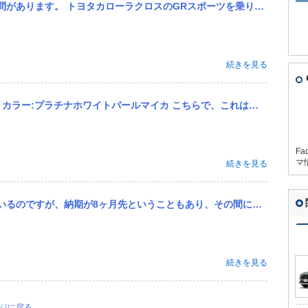
ーツを乗りたく、先日県外の方まで試乗しに行きました(県内に試乗車は無いため)。 見積もり依頼をして概算費用等お...
続きを見る
マイカ こちらで、これは必須！といったオプションを教えていただきたいです。あまりこだわりがなくて、、 正直、...
Fa
マ
続きを見る
その間にフルモデルチェンジが発表されないか不安です。 リセールのことを考えるとこのタイミングでの注文はどう思い...
続きを見る
ージに戻る