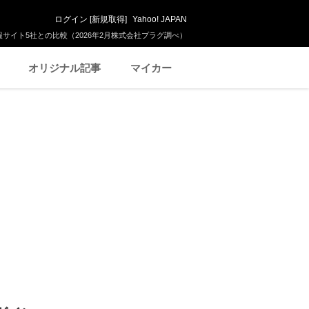
ログイン
[
新規取得
]
Yahoo! JAPAN
サイト5社との比較（2026年2月株式会社プラグ調べ）
オリジナル記事
マイカー