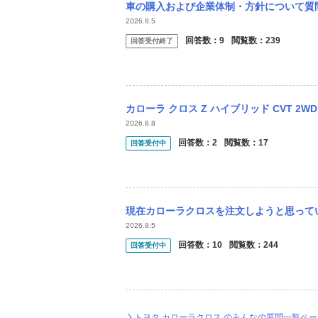
車の購入および企業体制・方針について質問があります。 トヨタカローラクロスのGRスポ
2026.8.5
回答数：
9
閲覧数：
239
回答受付終了
カローラ クロス Z ハイブリッド CVT 2WD カラー:プラチナホワイトパール
2026.8.8
回答数：
2
閲覧数：
17
回答受付中
現在カローラクロスを注文しようと思っているのですが、納期が8ヶ月先ということもあり、
2026.8.5
回答数：
10
閲覧数：
244
回答受付中
トヨタ カローラクロス のみんなの質問一覧ペ