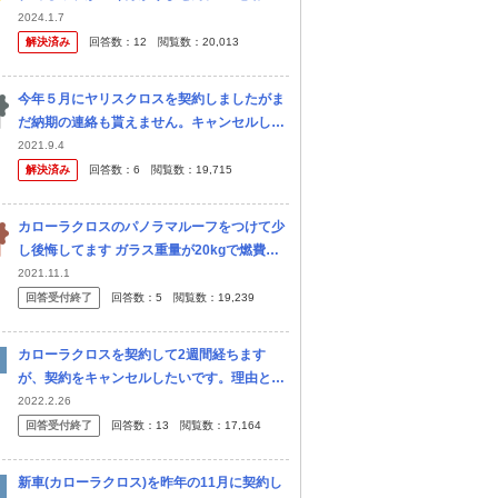
キングブレーキ＆ブレーキホールド ・全車速
2024.1.7
対応ACC ・ブラインドスポットモニター 最
解決済み
回答数：
12
閲覧数：
20,013
近では普通車なら当然レベ...
今年５月にヤリスクロスを契約しましたがま
だ納期の連絡も貰えません。キャンセルして
カローラクロスを購入できるでしょうか？
2021.9.4
解決済み
回答数：
6
閲覧数：
19,715
カローラクロスのパノラマルーフをつけて少
し後悔してます ガラス重量が20kgで燃費が
悪くなる 汚れたとき手入れが面倒 雪が降る
2021.11.1
地域なので霜がかかってシェードの間がカビ
回答受付終了
回答数：
5
閲覧数：
19,239
る 雪をよけたとき傷がつく 夏は
カローラクロスを契約して2週間経ちます
が、契約をキャンセルしたいです。理由とし
ては納期が9月と言われてましたが11月まで
2022.2.26
伸びて流石に長いなと感じたところ、 駐車場
回答受付終了
回答数：
13
閲覧数：
17,164
の加減で車庫証明がギリギリ取れる...
新車(カローラクロス)を昨年の11月に契約し