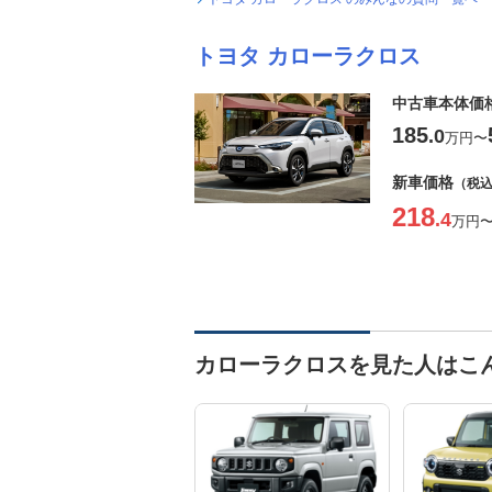
トヨタ カローラクロス
中古車本体価
185
.0
万円
〜
新車価格
（税
218
.4
万円
カローラクロスを見た人はこ