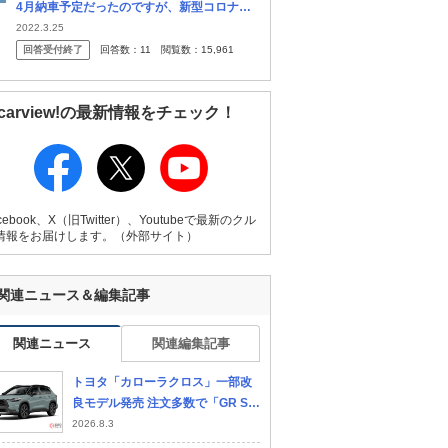
4月納車予定だったのですが、新型コロナの
感染再拡大、トヨタのサイバー攻撃被害、地
2022.3.25
震による被害、ウクライナ情勢などが重な
回答受付終了
回答数：
11
閲覧数：
15,961
り、年内の納車が未定になりました...
carview!の最新情報をチェック！
cebook、X（旧Twitter）、Youtubeで最新のクル
情報をお届けします。（外部サイト）
関連ニュース＆編集記事
関連ニュース
関連編集記事
トヨタ「カローラクロス」一部改
良モデル発売 注文多数で「GR SP
ORT」は受注停止に ユーザーの反
2026.8.3
応は