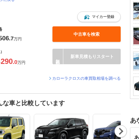
マイカー登録
格
中古車を検索
506
.7
万円
込）
新車見積もりスタート
290
.0
〜
万円
カローラクロスの車買取相場を調べる
んな車と比較しています
あ
Nex
t