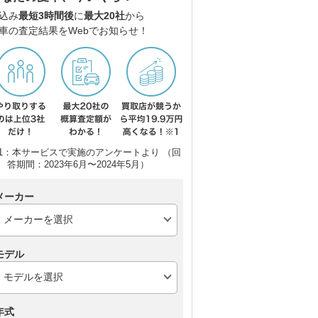
込み
最短3時間後
に
最大20社
から
車の査定結果をWebでお知らせ！
マツダ CX-5
ホンダ ヴェゼル
レク
1：本サービスで実施のアンケートより （回
答期間：2023年6月〜2024年5月）
メーカー
モデル
年式