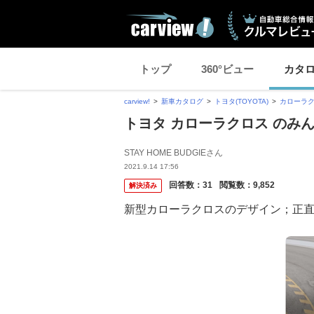
トップ
360°ビュー
カタ
carview!
新車カタログ
トヨタ(TOYOTA)
カローラ
トヨタ カローラクロス のみ
STAY HOME BUDGIEさん
2021.9.14 17:56
回答数：
31
閲覧数：
9,852
解決済み
新型カローラクロスのデザイン；正