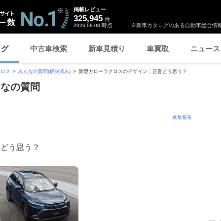
掲載レビュー
325,945
件
時点
※新車カタログのある自動車総合情報
2026.08.08
ログ
中古車検索
新車見積り
車買取
ニュース
クロス
みんなの質問(解決済み)
新型カローラクロスのデザイン；正直どう思う？
んなの質問
違反報告
直どう思う？