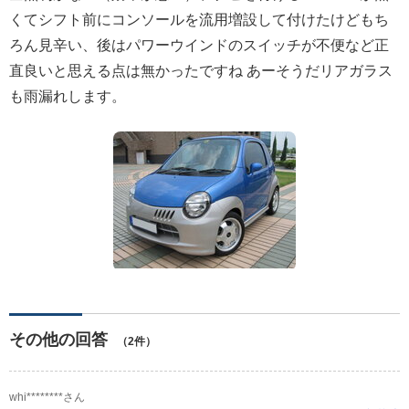
くてシフト前にコンソールを流用増設して付けたけどもち
ろん見辛い、後はパワーウインドのスイッチが不便など正
直良いと思える点は無かったですね あーそうだリアガラス
も雨漏れします。
その他の回答
（2件）
whi********さん