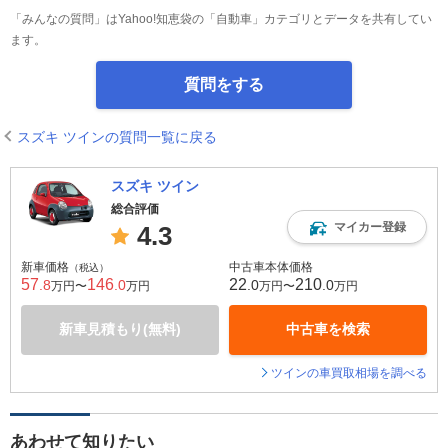
「みんなの質問」はYahoo!知恵袋の「自動車」カテゴリとデータを共有してい
ます。
質問をする
スズキ ツインの質問一覧に戻る
スズキ ツイン
総合評価
マイカー登録
4.3
新車価格
中古車本体価格
（税込）
57
146
22
210
.8
.0
.0
.0
万円〜
万円
万円〜
万円
新車見積もり(無料)
中古車を検索
ツインの車買取相場を調べる
あわせて知りたい