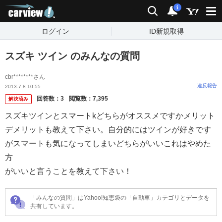
carview!
検索
通知
i
ログイン
ID新規取得
スズキ ツイン のみんなの質問
cbr********さん
違反報告
2013.7.8 10:55
回答数：
3
閲覧数：
7,395
解決済み
スズキツインとスマートkどちらがオススメですかメリット
デメリットも教えて下さい。自分的にはツインが好きです
がスマートも気になってしまいどちらがいいこれはやめた
方
がいいと言うことを教えて下さい！
「みんなの質問」はYahoo!知恵袋の「自動車」カテゴリとデータを
共有しています。