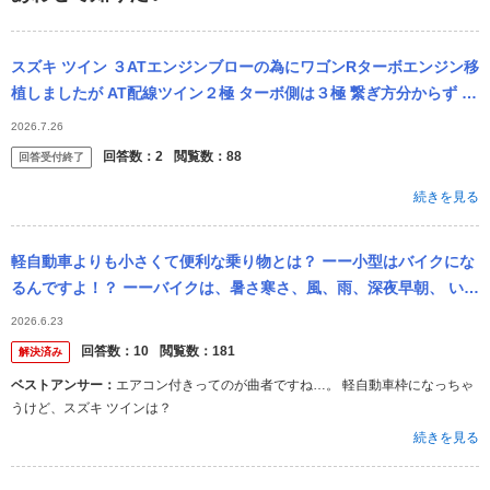
スズキ ツイン ３ATエンジンブローの為にワゴンRターボエンジン移
植しましたが AT配線ツイン２極 ターボ側は３極 繋ぎ方分からず 配
線繋がないと２速ホールドのまま キーオンで３極の内１２V来て...
2026.7.26
回答数：
2
閲覧数：
88
回答受付終了
続きを見る
軽自動車よりも小さくて便利な乗り物とは？ ーー小型はバイクにな
るんですよ！？ ーーバイクは、暑さ寒さ、風、雨、深夜早朝、 いず
れも無理が有ります、 エアコン付のちーいさなクルマ！！ ガソリ
2026.6.23
ン...
回答数：
10
閲覧数：
181
解決済み
ベストアンサー：
エアコン付きってのが曲者ですね…。 軽自動車枠になっちゃ
うけど、スズキ ツインは？
続きを見る