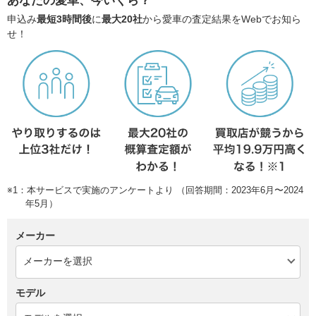
あなたの愛車、今いくら？
申込み
最短3時間後
に
最大20社
から愛車の査定結果をWebでお知ら
せ！
※1：本サービスで実施のアンケートより （回答期間：2023年6月〜2024
年5月）
メーカー
モデル