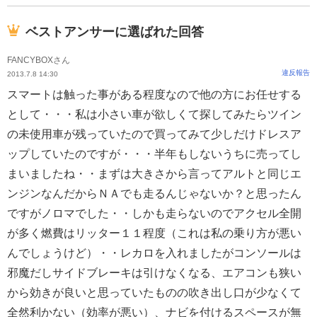
ベストアンサーに選ばれた回答
FANCYBOXさん
違反報告
2013.7.8 14:30
スマートは触った事がある程度なので他の方にお任せする
として・・・私は小さい車が欲しくて探してみたらツイン
の未使用車が残っていたので買ってみて少しだけドレスア
ップしていたのですが・・・半年もしないうちに売ってし
まいましたね・・まずは大きさから言ってアルトと同じエ
ンジンなんだからＮＡでも走るんじゃないか？と思ったん
ですがノロマでした・・しかも走らないのでアクセル全開
が多く燃費はリッター１１程度（これは私の乗り方が悪い
んでしょうけど）・・レカロを入れましたがコンソールは
邪魔だしサイドブレーキは引けなくなる、エアコンも狭い
から効きが良いと思っていたものの吹き出し口が少なくて
全然利かない（効率が悪い）、ナビを付けるスペースが無