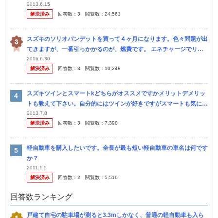
も、 見つかりません。 特徴は丸いヘッドライトと、グリルと一体化
2013.6.15
解決済み
回答数：
3
閲覧数：
24,561
した...
スズキのソリオバンデットを買って４ヶ月になります。色々問題が出
てきますが、一番引っかかるのが、燃費です。 エネチャージでリッ
ター２７㎞が謳い文句ですが、片道２００ｋｍの中国道を２往復、平
2016.6.30
解決済み
回答数：
3
閲覧数：
10,248
均スピー...
スズキツインとスマートkどちらがオススメですかメリットデメリッ
トも教えて下さい。自分的にはツインが好きですがスマートも気にな
ってしまいどちらがいいこれはやめた方 がいいと言うことを教えて
2013.7.8
解決済み
回答数：
3
閲覧数：
7,390
下さい！
軽自動車を購入したいです。全長が最も短い軽自動車の車名は何です
か？
2011.1.5
解決済み
回答数：
2
閲覧数：
5,516
回答数ランキング
戸建て自宅の駐車場が測ると3.3mしかなく、普通の軽自動車も入ら