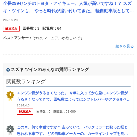
全長299センチのトヨタ・アイキュー、人気が高いですね！？ スズ
キ・ツインも、 やっと時代が追い付いてきた。 軽自動車版として、
ダイハツムーブ・アイキュウ―が欲しい、 勿論現代ふうに改善が必
2026.5.23
要...
回答数：
3
閲覧数：
64
解決済み
ベストアンサー：
それのマニュアルか欲しいです
続きを見る
スズキ ツインのみんなの質問ランキング
閲覧数ランキング
エンジン音がうるさくなった。 今年に入ってから急にエンジン音が
うるさくなってきて、回転数によってはシフトレバーやアクセルペダ
ルまで振動が伝わってきます。 （アイドリングは問題なく静かで
2014.4.5
解決済み
回答数：
6
閲覧数：
51,080
す） エン...
この車、何て車種ですか？ 走っていて、バックミラーに映った軽と
思われる車です。 どの自動車メーカーの、カーラインナップを見て