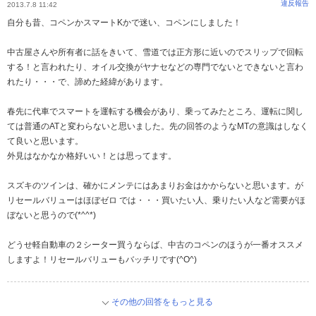
違反報告
2013.7.8 11:42
自分も昔、コペンかスマートKかで迷い、コペンにしました！
中古屋さんや所有者に話をきいて、雪道では正方形に近いのでスリップで回転
する！と言われたり、オイル交換がヤナセなどの専門でないとできないと言わ
れたり・・・で、諦めた経緯があります。
春先に代車でスマートを運転する機会があり、乗ってみたところ、運転に関し
ては普通のATと変わらないと思いました。先の回答のようなMTの意識はしなく
て良いと思います。
外見はなかなか格好いい！とは思ってます。
スズキのツインは、確かにメンテにはあまりお金はかからないと思います。が
リセールバリューはほぼゼロ では・・・買いたい人、乗りたい人など需要がほ
ぼないと思うので(*^^*)
どうせ軽自動車の２シーター買うならば、中古のコペンのほうが一番オススメ
しますよ！リセールバリューもバッチリです(^O^)
その他の回答をもっと見る