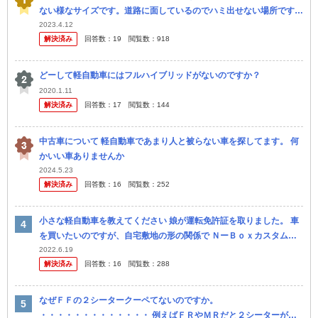
ない様なサイズです。道路に面しているのでハミ出せない場所です。
幅は2.1mあります。 同居している母と妹は父がメインで止めていた
2023.4.12
解決済み
回答数：
19
閲覧数：
918
場...
どーして軽自動車にはフルハイブリッドがないのですか？
2020.1.11
解決済み
回答数：
17
閲覧数：
144
中古車について 軽自動車であまり人と被らない車を探してます。 何
かいい車ありませんか
2024.5.23
解決済み
回答数：
16
閲覧数：
252
小さな軽自動車を教えてください 娘が運転免許証を取りました。 車
を買いたいのですが、自宅敷地の形の関係で ＮーＢｏｘカスタム
（母が載ってます）より幅の小さいかわいい軽自動車が ほしいので
2022.6.19
解決済み
回答数：
16
閲覧数：
288
すがなに...
なぜＦＦの２シータークーペてないのですか。
・・・・・・・・・・・・・ 例えばＦＲやＭＲだと２シーターがあ