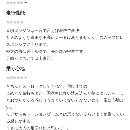
-
走行性能
-
直噴エンジンは一言で言えば豪快で爽快。
ＮＡのような繊細な甲高いノートはありませんが、スムーズにレ
スポンシブに回ります。
極太の虫低速トルクで、長距離が得意です。
足回りについては上参照。
乗り心地
-
きちんとストロークしてくれて、伸び側での
止め方が気持ちよい。国産車に多い沈み込んだ後によっこらしょ
とおつりがくる感じ（うまくいえない）がないので非常に心地よ
い。
リアサスもトーションビームとは思えないくらいよく追従してい
る感じがする。
まさに大人の足回りだと思います。