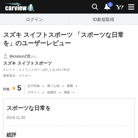
carview!
検索
通知
i
ログイン
ID新規取得
スズキ スイフトスポーツ 「スポーツな日常
を」のユーザーレビュー
MetabonZ宮
さん
スズキ スイフトスポーツ
グレード：スイフトスポーツ(AT_1.4) 2017年式
乗車形式：マイカー
-
-
-
5
走行性能
乗り心地
燃費
評価
-
-
-
デザイン
積載性
価格
スポーツな日常を
2018.11.30
総評