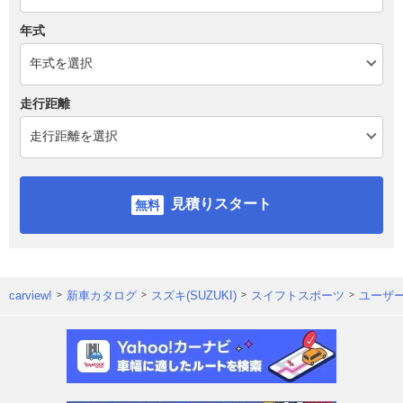
年式
走行距離
見積りスタート
carview!
新車カタログ
スズキ(SUZUKI)
スイフトスポーツ
ユーザ