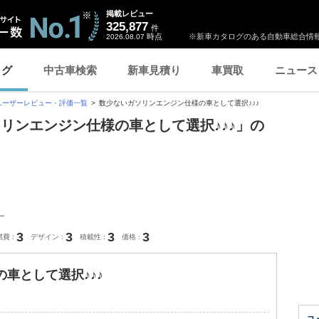
掲載レビュー
325,877
件
時点
※新車カタログのある自動車総合情報
2026.08.07
ログ
中古車検索
新車見積り
車買取
ニュース
ユーザーレビュー・評価一覧
数少ないガソリンエンジン仕様の車として選択♪♪♪
ソリンエンジン仕様の車として選択♪♪♪」の
ー
3
3
3
3
燃費
デザイン
積載性
価格
車として選択♪♪♪