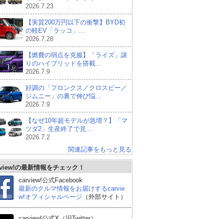
2026.7.23
【実質200万円以下の衝撃】BYD初
の軽EV「ラッコ」...
2026.7.28
【燃費の弱点を克服】「ライズ」譲
りのハイブリッドを搭載...
2026.7.9
好調の「フロンクス／クロスビー／
ジムニー」の裏で伸び悩...
2026.7.9
【なぜ10年超モデルが急増？】「マ
ツダ2」生産終了で見...
2026.7.2
関連記事をもっと見る
rview!の最新情報をチェック！
carview!公式Facebook
最新のクルマ情報をお届けするcarvie
w!オフィシャルページ
（外部サイト）
carview!公式X（旧Twitter）