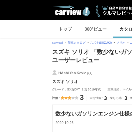
トップ
360°ビュー
カタ
carview!
新車カタログ
スズキ(SUZUKI)
ソリオ
スズキ ソリオ 「数少ないガ
ユーザーレビュー
HAshi Yan Kovic
さん
スズキ ソリオ
グレード：GX2(CVT_1.2) 2019年式
乗車形式：マイカ
3
3
3
評価
走行性能
乗り心地
数少ないガソリンエンジン仕様の
2020.10.26