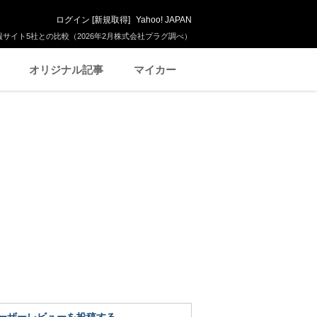
ログイン
[
新規取得
]
Yahoo! JAPAN
サイト5社との比較（2026年2月株式会社プラグ調べ）
オリジナル記事
マイカー