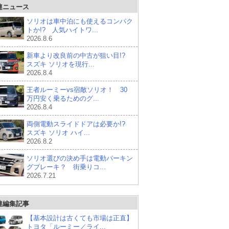
連ニュース
ソリオは車中泊にも使えるコンパク
トか!? 人気ハイトワ...
2026.8.6
新車より改良前の中古が狙い目!?
スズキ ソリオを現行...
2026.8.4
王者ルーミーvs宿敵ソリオ！ 30
万円安く乗るためのグ...
2026.8.4
両側電動スライドドアは必要か!?
スズキ ソリオ ハイ...
2026.8.2
ソリオ選びの決め手は電動パーキン
グブレーキ？ 街乗りコ...
2026.7.21
連編集記事
【基本設計は古くても市場は正直】
トヨタ「ルーミー／ライ...