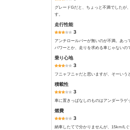
グレードGだと、ちょっと不満でしたが、
す。
走行性能
3
アンチロールバーが無いのが不満。あっ
パワーとか、走りを求める車じゃないの
乗り心地
3
フニャフニャだと思いますが、そーいう
積載性
3
車に置きっぱなしのものはアンダーラゲ
燃費
3
納車したてで分かりませんが、15kｍ/