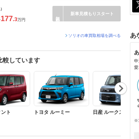
込）
新車見積もりスタート
177
.3
〜
万円
あ
ソリオの車買取相場を調べる
比較しています
申
愛
Nex
t
タント
トヨタ ルーミー
日産 ルークス
※