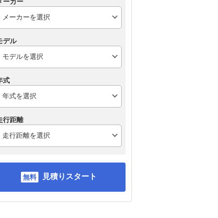
メーカー
モデル
年式
走行距離
見積りスタート