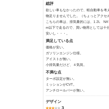
総評
欲しい車もなかったので、軽自動車を考
物足りませんでした。（ちょっとアクセル
こちらの車は、排気量的には、1.2L N
m以下で走るので、買い物用としては十
安いし・・・。
満足している点
価格が安い。
ガソリンエンジン仕様。
アイストが無い。
小排気量だけど、４気筒。
不満な点
ターボ設定が無い。
ミッションがCVT。
アンチロールバーが無い。
デザイン
3