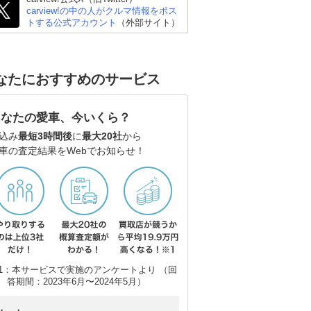
carview!の中の人がクルマ情報をポス
トする公式アカウント
（外部サイト）
なたにおすすめのサービス
あなたの愛車、今いくら？
込み
最短3時間後
に
最大20社
から
車の査定結果をWebでお知らせ！
ホンダ N-WGN
ホンダ N-BOXカスタム
BY
1：本サービスで実施のアンケートより （回
答期間：2023年6月〜2024年5月）