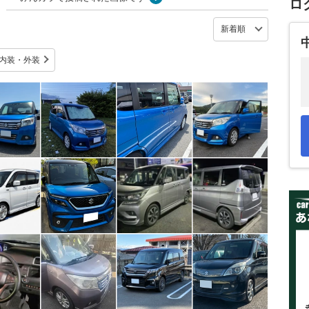
ロ
内装・外装