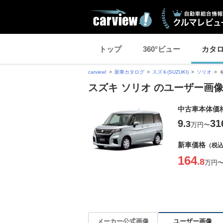
トップ
360°ビュー
カタ
carview!
新車カタログ
スズキ(SUZUKI)
ソリオ
スズキ ソリオ のユーザー画
中古車本体価
9
31
.3
万円
〜
新車価格
（税
164
.8
万円
ユーザー画像
メーカー公式画像