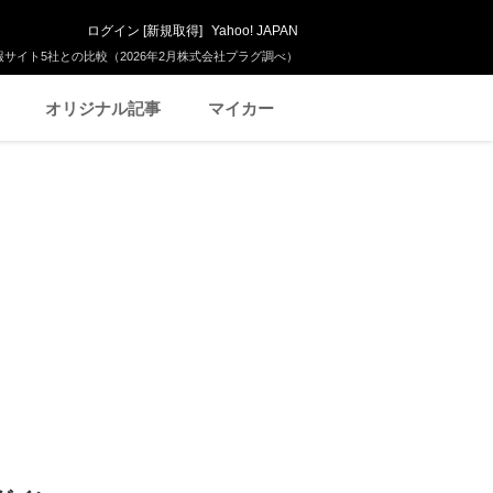
ログイン
[
新規取得
]
Yahoo! JAPAN
サイト5社との比較（2026年2月株式会社プラグ調べ）
オリジナル記事
マイカー