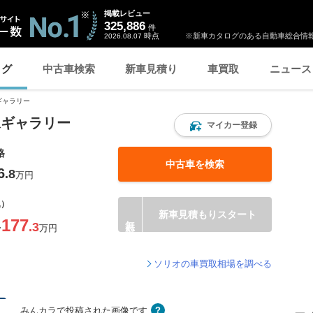
掲載レビュー
325,886
件
時点
※新車カタログのある自動車総合情報
2026.08.07
ログ
中古車検索
新車見積り
車買取
ニュース
ギャラリー
像ギャラリー
マイカー登録
格
中古車を検索
6
.8
万円
込）
新車見積もりスタート
177
.3
〜
万円
ソリオの車買取相場を調べる
みんカラで投稿された画像です