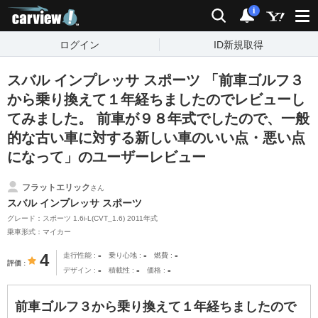
carview!
検索
通知
i
ログイン
ID新規取得
スバル インプレッサ スポーツ 「前車ゴルフ３
から乗り換えて１年経ちましたのでレビューし
てみました。 前車が９８年式でしたので、一般
的な古い車に対する新しい車のいい点・悪い点
になって」のユーザーレビュー
フラットエリック
さん
スバル インプレッサ スポーツ
グレード：スポーツ 1.6i-L(CVT_1.6) 2011年式
乗車形式：マイカー
-
-
-
4
走行性能
乗り心地
燃費
評価
-
-
-
デザイン
積載性
価格
前車ゴルフ３から乗り換えて１年経ちましたので