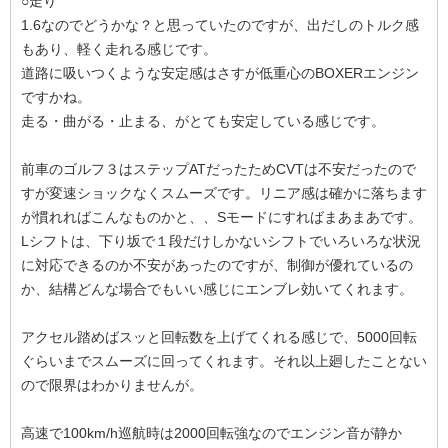
○走り
1.6なのでどうかな？と思っていたのですが、出だしのトルク感
もあり、軽く走れる感じです。
道路に吸いつくような安定感はさすが低重心のBOXERエンジン
ですかね。
走る・曲がる・止まる、がとても安定している感じです。
前車のゴルフ３はステップATだったためCVTは不安だったので
すが変速ショックなくスムーズです。リニア感は確かに落ちます
が慣れればこんなものかと、、Sモードにすればまあまあです。
Lシフトは、下り坂で１段だけしかないシフトでいろいろな状況
に対応できるのか不安があったのですが、制御が優れているの
か、結構どんな場合でもいい感じにエンブレ効いてくれます。
アクセル踏めばスッと回転数を上げてくれる感じで、5000回転
ぐらいまでスムーズに回ってくれます。それ以上廻したことない
ので限界はわかりませんが。
高速で100km/h巡航時は2000回転強なのでエンジン音が静か