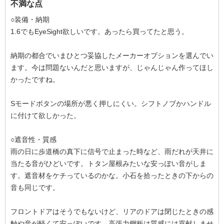
不満な点
○装備・納期
1.6でもEyeSight欲しいです。あったら買ってたと思う。
納期の都合でいまひとつ妥協したメーカーオプションを選んでい
ます。今は問題ないんだと思いますが、じゃんじゃん作ってほし
かったですね。
Sモードボタンの場所が悪く押しにくい。シフトノブかハンドル
に付けて欲しかった。
○遮音性・質感
雨の日に歩道橋の真下に信号で止まった時など、雨だれが天井に
当たる音がひどいです。トタン屋根みたいな安っぽい音がしま
す。遮音材をケチっているのかな。小石を拾ったときの下からの
音も同じです。
フロントドアはそうでもないけど、リアのドアは閉じたときの感
触や音が軽くて安っぽいです。高張力鋼板は質感には貢献しませ