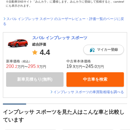
※自動車SNSサイト「みんカラ」に遷移します。みんカラに登録して投稿すると、carview!
にも表示されます。
スバル インプレッサ スポーツ のユーザーレビュー・評価一覧のページに戻
る
スバル インプレッサ スポーツ
総合評価
マイカー登録
4.4
新車価格
中古車本体価格
（税込）
200
295
19
245
.2
.9
.9
.0
万円〜
万円
万円〜
万円
新車見積もり(無料)
中古車を検索
インプレッサ スポーツの車買取相場を調べる
インプレッサ スポーツを見た人はこんな車と比較し
ています