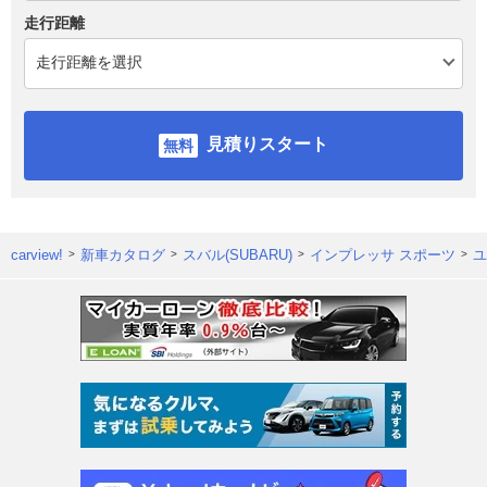
走行距離
見積りスタート
carview!
新車カタログ
スバル(SUBARU)
インプレッサ スポーツ
ユ