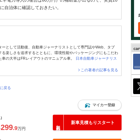
エネ電力導入の場合は60万円）の補助金が出るので、実質20
前に自治体に確認しておきたい。
ターとして活動後、自動車ジャーナリストとして専門誌やWeb、タブ
ca
する楽しさを追求するとともに、環境性能やパッケージングにもこだわ
た車の大半はFRレイアウトのマニュアル車。
日本自動車ジャーナリス
この著者の記事を見る
ジに戻る
マイカー登録
込）
新車見積もりスタート
299
.9
〜
万円