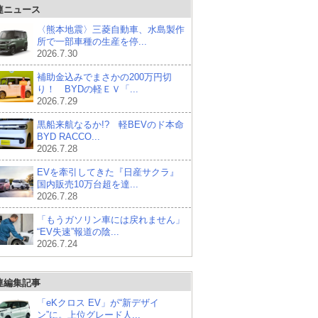
連ニュース
〈熊本地震〉三菱自動車、水島製作
所で一部車種の生産を停...
2026.7.30
補助金込みでまさかの200万円切
り！ BYDの軽ＥＶ「...
2026.7.29
黒船来航なるか!? 軽BEVのド本命
BYD RACCO...
2026.7.28
EVを牽引してきた『日産サクラ』
国内販売10万台超を達...
2026.7.28
「もうガソリン車には戻れません」
“EV失速”報道の陰...
2026.7.24
連編集記事
「eKクロス EV」が“新デザイ
ン”に。上位グレード人...