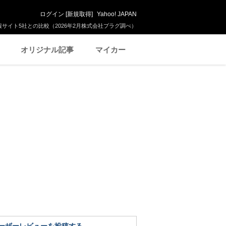
ログイン
[
新規取得
]
Yahoo! JAPAN
サイト5社との比較（2026年2月株式会社プラグ調べ）
オリジナル記事
マイカー