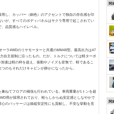
関
採用し、カッパー（銅色）のアクセントで独自の存在感を印
ないが、すべてのボディパネルはサクラ専用で起こされてい
で、品質感もハイレベル。
ーラ4WDのリヤモーターと共通のMM48型。最高出力は47
馬力自主規制に沿ったもの。だが、トルクについては軽ターボ
強い加速は軽の枠を超え、振動やノイズも皆無で、軽であるこ
立つのもそれだけキャビンが静かになったから。
を兼ねてフロアの補強も行われている。車両重量が1トンを超
4WD用が採用されており、軽らしからぬ安定感としなやかで
関
重心のパッケージは操縦安定性にも貢献し、不安な挙動を見