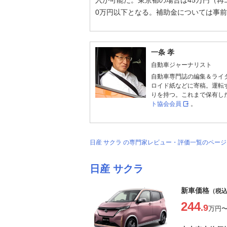
入が可能だ。東京都の場合は45万円（再
0万円以下となる。補助金については事
一条 孝
自動車ジャーナリスト
自動車専門誌の編集＆ライ
ロイド紙などに寄稿。運転
りを持つ。これまで保有し
ト協会会員
。
日産 サクラ の専門家レビュー・評価一覧のペー
日産 サクラ
新車価格
（税
244
.9
万円