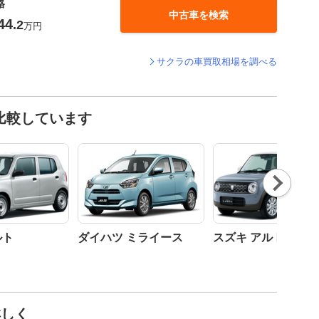
格
中古車を検索
44
.2
万円
サクラの車買取相場を調べる
比較しています
Nex
t
ルト
ダイハツ ミライース
スズキ アルトラパン
詳しく