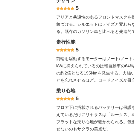
デザイン
5
アリアと共通性のあるフロントマスクを
象づける。シルエットはデイズと変わら
る。既存のガソリン車と比べると先進的
走行性能
5
前輪を駆動するモーターはノート/ノートオ
kWに抑えられているのは軽自動車の64
の約2倍となる195Nmを発生する。力
とを忘れさせるほど。ロードノイズが目
乗り心地
5
フロア下に搭載されるバッテリーは保護
えているだけにリヤサスは「ルークス」
フラットな乗り心地が確かめられる。低
せないのもサクラの美点だ。