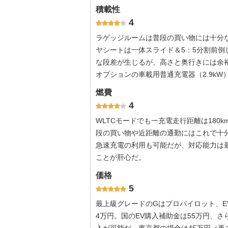
積載性
4
ラゲッジルームは普段の買い物には十分
ヤシートは一体スライド＆5：5分割前
な段差が生じるが、高さと奥行きには余
オプションの車載用普通充電器（2.9kW
燃費
4
WLTCモードでも一充電走行距離は180
段の買い物や近距離の通勤にはこれで十分
急速充電の利用も可能だが、対応能力は最
ことが肝心だ。
価格
5
最上級グレードのGはプロパイロット、E
4万円。国のEV購入補助金は55万円、