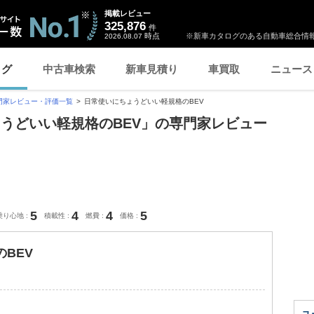
掲載レビュー
325,876
件
時点
※新車カタログのある自動車総合情報
2026.08.07
ログ
中古車検索
新車見積り
車買取
ニュース
門家レビュー・評価一覧
日常使いにちょうどいい軽規格のBEV
ょうどいい軽規格のBEV」の専門家レビュー
5
4
4
5
乗り心地
積載性
燃費
価格
BEV