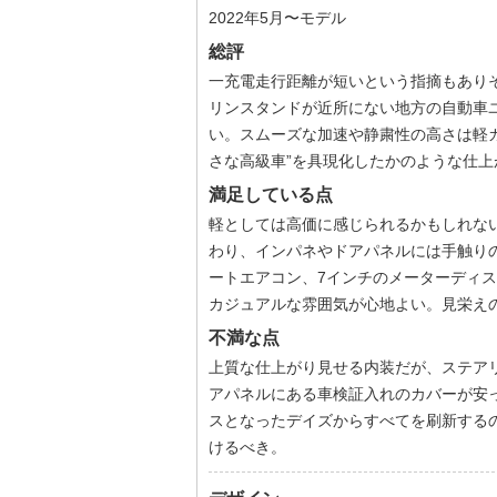
2022年5月〜モデル
総評
一充電走行距離が短いという指摘もあり
リンスタンドが近所にない地方の自動車
い。スムーズな加速や静粛性の高さは軽
さな高級車”を具現化したかのような仕上
満足している点
軽としては高価に感じられるかもしれな
わり、インパネやドアパネルには手触り
ートエアコン、7インチのメーターディ
カジュアルな雰囲気が心地よい。見栄え
不満な点
上質な仕上がり見せる内装だが、ステア
アパネルにある車検証入れのカバーが安
スとなったデイズからすべてを刷新するの
けるべき。