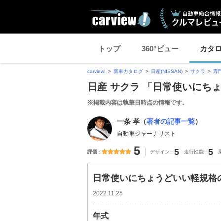
トップ
360°ビュー
カタ
carview!
新車カタログ
日産(NISSAN)
サクラ
専
日産 サクラ 「日常使いにち
※掲載内容は執筆日時点の情報です。
一条 孝（
著者の記事一覧
）
自動車ジャーナリスト
5
5
5
評価
デザイン
走行性能
日常使いにちょうどいい軽規格の
2022.11.25
年式