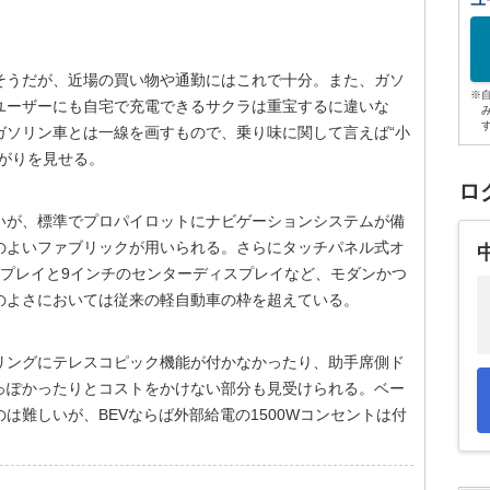
ユ
そうだが、近場の買い物や通勤にはこれで十分。また、ガソ
※
ユーザーにも自宅で充電できるサクラは重宝するに違いな
ガソリン車とは一線を画すもので、乗り味に関して言えば“小
がりを見せる。
ロ
いが、標準でプロパイロットにナビゲーションシステムが備
のよいファブリックが用いられる。さらにタッチパネル式オ
スプレイと9インチのセンターディスプレイなど、モダンかつ
のよさにおいては従来の軽自動車の枠を超えている。
リングにテレスコピック機能が付かなかったり、助手席側ド
っぽかったりとコストをかけない部分も見受けられる。ベー
は難しいが、BEVならば外部給電の1500Wコンセントは付