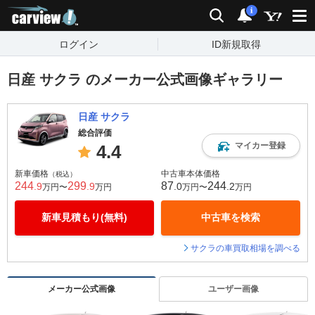
carview!
検索
通知
i
ログイン
ID新規取得
日産 サクラ のメーカー公式画像ギャラリー
日産 サクラ
総合評価
マイカー登録
4.4
新車価格
中古車本体価格
（税込）
244
299
87
244
.9
.9
.0
.2
万円〜
万円
万円〜
万円
新車見積もり(無料)
中古車を検索
サクラの車買取相場を調べる
メーカー公式画像
ユーザー画像