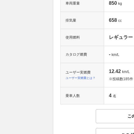
850
車両重量
kg
658
排気量
cc
レギュラー
使用燃料
-
カタログ燃費
km/L
12.42
km/L
ユーザー実燃費
ユーザー実燃費とは？
※投稿数
185件
4
乗車人数
名
こ