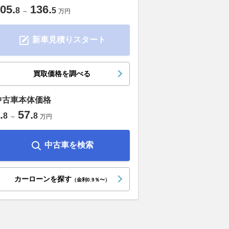
05
.
136
.
8
5
～
万円
新車見積りスタート
買取価格を調べる
中古車本体価格
.
57
.
8
8
～
万円
中古車を検索
カーローンを探す
（金利0.9％〜）