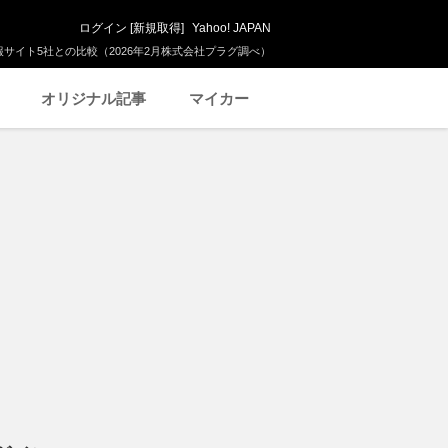
ログイン
[
新規取得
]
Yahoo! JAPAN
サイト5社との比較（2026年2月株式会社プラグ調べ）
オリジナル記事
マイカー