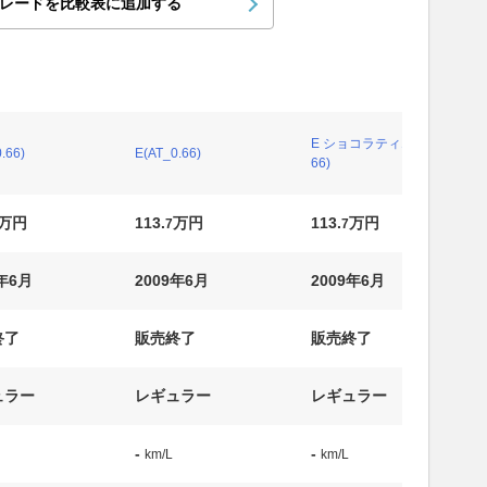
レードを比較表に追加する
E ショコラティエ(AT_0.
.66)
E(AT_0.66)
66)
万円
113.
万円
113.
万円
7
7
9年6月
2009年6月
2009年6月
終了
販売終了
販売終了
ュラー
レギュラー
レギュラー
-
-
km/L
km/L