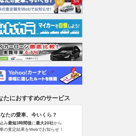
なたにおすすめのサービス
あなたの愛車、今いくら？
込み
最短3時間後
に
最大20社
から
車の査定結果をWebでお知らせ！