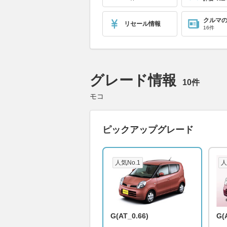
クルマ
リセール情報
16件
グレード情報
10件
モコ
ピックアップグレード
人気No.1
人
G(AT_0.66)
G(