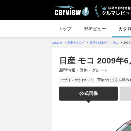
トップ
360°ビュー
カタ
carview!
新車カタログ
日産(NISSAN)
モコ
200
日産 モコ 2009年
新型情報・価格・グレード
デザインがかわいい
荷物がたくさん積め
公式画像