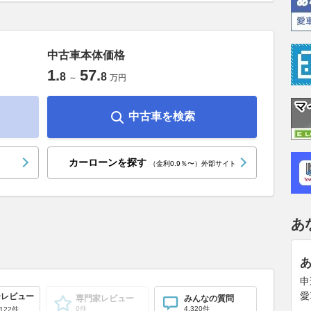
中古車本体価格
1
.
57
.
8
8
～
万円
中古車を検索
カーローンを探す
（金利0.9％〜）外部サイト
あ
申
愛
ーレビュー
専門家レビュー
みんなの質問
0件
4,320件
122件