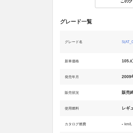
このグ
グレード一覧
グレード名
S(AT_0
105.
新車価格
8
200
発売年月
販売
販売状況
レギ
使用燃料
-
カタログ燃費
km/L