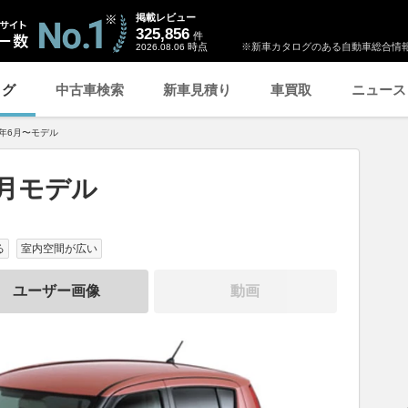
掲載レビュー
325,856
件
時点
※新車カタログのある自動車総合情報
2026.08.06
ログ
中古車検索
新車見積り
車買取
ニュース
9年6月〜モデル
6月モデル
る
室内空間が広い
ユーザー画像
動画