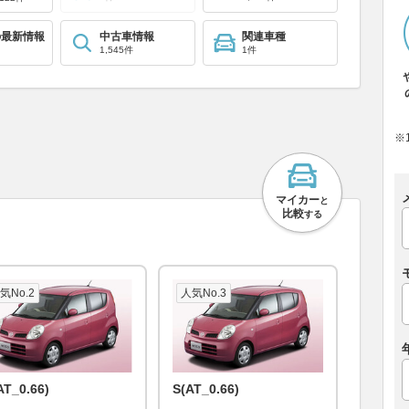
の最新情報
中古車情報
関連車種
1,545件
1件
※
マイカー
と
比較
する
気No.2
人気No.3
AT_0.66)
S(AT_0.66)