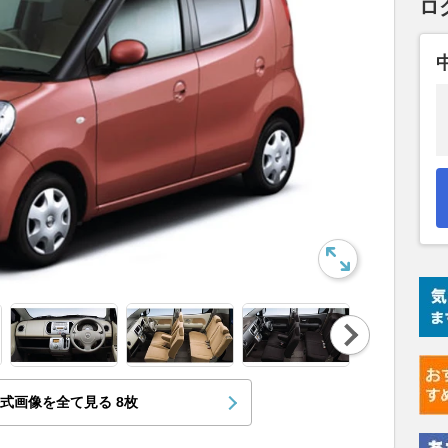
ロ
Nex
t
式画像を全て見る
8
枚