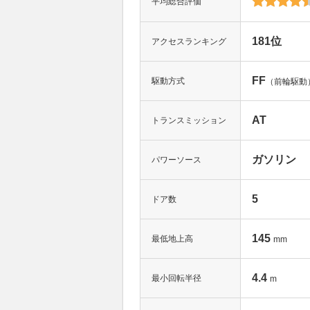
平均総合評価
181位
アクセスランキング
FF
駆動方式
（前輪駆動
AT
トランスミッション
ガソリン
パワーソース
5
ドア数
145
最低地上高
mm
4.4
最小回転半径
m