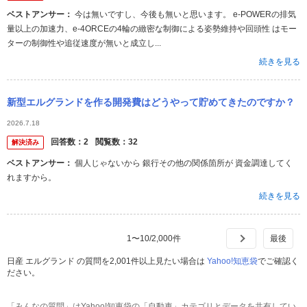
ベストアンサー：
今は無いですし、今後も無いと思います。 e-POWERの排気
量以上の加速力、e-4ORCEの4輪の緻密な制御による姿勢維持や回頭性 はモー
ターの制御性や追従速度が無いと成立し...
続きを見る
新型エルグランドを作る開発費はどうやって貯めてきたのですか？
2026.7.18
回答数：
2
閲覧数：
32
解決済み
ベストアンサー：
個人じゃないから 銀行その他の関係箇所が 資金調達してく
れますから。
続きを見る
1
〜
10
/
2,000
件
日産 エルグランド の質問を2,001件以上見たい場合は
Yahoo!知恵袋
でご確認く
ださい。
「みんなの質問」はYahoo!知恵袋の「自動車」カテゴリとデータを共有してい