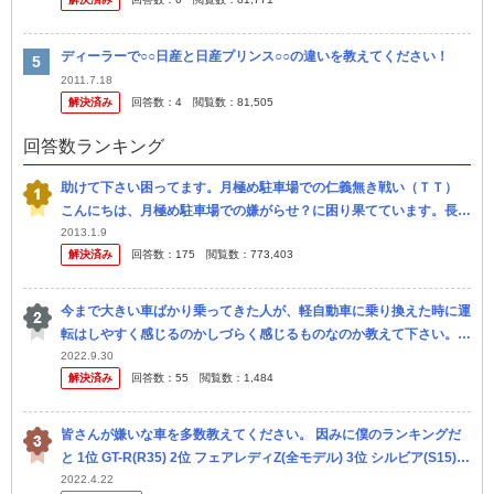
ネ...
ディーラーで○○日産と日産プリンス○○の違いを教えてください！
2011.7.18
解決済み
回答数：
4
閲覧数：
81,505
回答数ランキング
助けて下さい困ってます。月極め駐車場での仁義無き戦い（ＴＴ）
こんにちは、月極め駐車場での嫌がらせ？に困り果てています。長文
ですが助けてください うちのマンションの駐車場は一般的には狭く
2013.1.9
解決済み
回答数：
175
閲覧数：
773,403
なく、...
今まで大きい車ばかり乗ってきた人が、軽自動車に乗り換えた時に運
転はしやすく感じるのかしづらく感じるものなのか教えて下さい。
クラウン、ハイエース、エルグランド、ランクルに乗ってきていま
2022.9.30
解決済み
回答数：
55
閲覧数：
1,484
す。 今、...
皆さんが嫌いな車を多数教えてください。 因みに僕のランキングだ
と 1位 GT-R(R35) 2位 フェアレディZ(全モデル) 3位 シルビア(S15) 4
位 エクストレイル(全モデル) 5位 エ...
2022.4.22