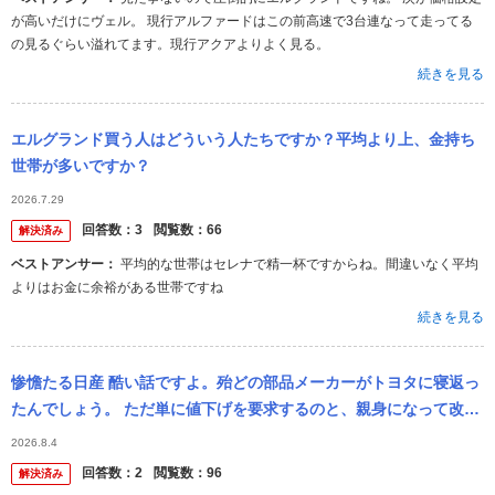
が高いだけにヴェル。 現行アルファードはこの前高速で3台連なって走ってる
の見るぐらい溢れてます。現行アクアよりよく見る。
続きを見る
エルグランド買う人はどういう人たちですか？平均より上、金持ち
世帯が多いですか？
2026.7.29
回答数：
3
閲覧数：
66
解決済み
ベストアンサー：
平均的な世帯はセレナで精一杯ですからね。間違いなく平均
よりはお金に余裕がある世帯ですね
続きを見る
惨憺たる日産 酷い話ですよ。殆どの部品メーカーがトヨタに寝返っ
たんでしょう。 ただ単に値下げを要求するのと、親身になって改善
を伴走してくれるの では違いますよね。結局外国製の部品を使っ
2026.8.4
て、品質...
回答数：
2
閲覧数：
96
解決済み