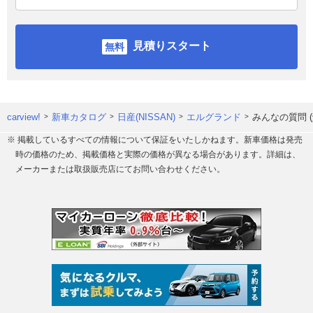
見積りスタート
carview!
新車カタログ
日産(NISSAN)
エルグランド
みんなの質問 
※ 掲載しているすべての情報について保証をいたしかねます。新車価格は発売
時の価格のため、掲載価格と実際の価格が異なる場合があります。詳細は、
メーカーまたは取扱販売店にてお問い合わせください。