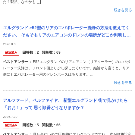
た？製品」なのかも ＿|...
続きを見る
エルグランド e52型のリアのエバポレーター洗浄の方法を教えてく
ださい。 そもそもリアのエアコンのドレンの場所がどこか判明しま
せん。 当初はドレンから注入タイプの洗浄剤の使用を検討しており
2026.8.3
まし...
回答数：
2
閲覧数：
69
解決済み
ベストアンサー：
E52エルグランドのリアエアコン（リアクーラー）のエバポ
レーター洗浄は、フロント側より少し探しにくいです。結論から言うと、リア
側にもエバポレーター用のドレンホースはあります。...
続きを見る
アルファード、ベルファイヤ、 新型エルグランド 街で見かけたら
「おお！」って 思う順番どうなりますか？
2026.7.30
回答数：
5
閲覧数：
66
解決済み
ベストアンサー：
見た事ないので圧倒的にエルグランドですね。 次が価格設定