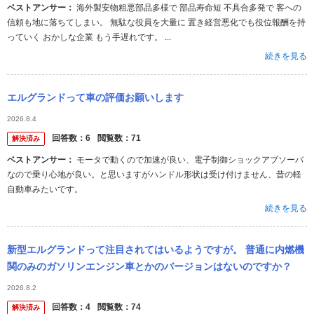
ベストアンサー：
海外製安物粗悪部品多様で 部品寿命短 不具合多発で 客への
信頼も地に落ちてしまい。 無駄な役員を大量に 置き経営悪化でも役位報酬を持
っていく おかしな企業 もう手遅れです。 ...
続きを見る
エルグランドって車の評価お願いします
2026.8.4
回答数：
6
閲覧数：
71
解決済み
ベストアンサー：
モータで動くので加速が良い、電子制御ショックアブソーバ
なので乗り心地が良い。と思いますがハンドル形状は受け付けません、昔の軽
自動車みたいです。
続きを見る
新型エルグランドって注目されてはいるようですが。 普通に内燃機
関のみのガソリンエンジン車とかのバージョンはないのですか？
2026.8.2
回答数：
4
閲覧数：
74
解決済み