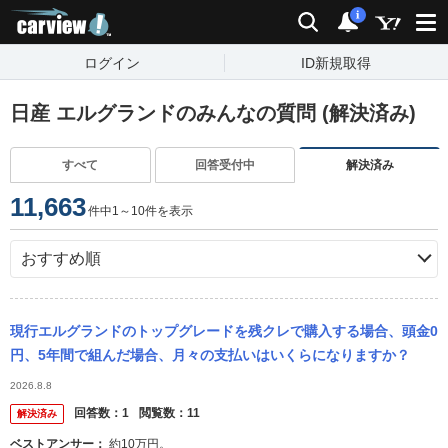
carview!
検索
通知
i
ログイン
ID新規取得
日産 エルグランドのみんなの質問 (解決済み)
すべて
回答受付中
解決済み
11,663
件中1～10件を表示
現行エルグランドのトップグレードを残クレで購入する場合、頭金0
円、5年間で組んだ場合、月々の支払いはいくらになりますか？
2026.8.8
回答数：
1
閲覧数：
11
解決済み
ベストアンサー：
約10万円。