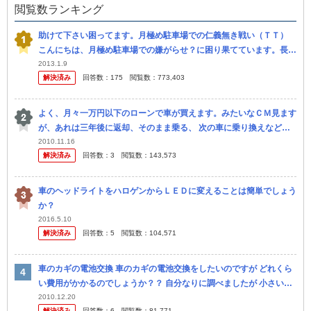
閲覧数ランキング
助けて下さい困ってます。月極め駐車場での仁義無き戦い（ＴＴ）
こんにちは、月極め駐車場での嫌がらせ？に困り果てています。長文
ですが助けてください うちのマンションの駐車場は一般的には狭く
2013.1.9
解決済み
回答数：
175
閲覧数：
773,403
なく、...
よく、月々一万円以下のローンで車が買えます。みたいなＣＭ見ます
が、あれは三年後に返却、そのまま乗る、 次の車に乗り換えなどの
選択肢があるようで毎月の支払いが少なくていいな～と思うのです
2010.11.16
解決済み
回答数：
3
閲覧数：
143,573
が、そのプ...
車のヘッドライトをハロゲンからＬＥＤに変えることは簡単でしょう
か？
2016.5.10
解決済み
回答数：
5
閲覧数：
104,571
車のカギの電池交換 車のカギの電池交換をしたいのですが どれくら
い費用がかかるのでしょうか？？ 自分なりに調べましたが 小さいド
ライバーでネジを開ける・・・と書いていました。 でも私のカギに
2010.12.20
解決済み
回答数：
6
閲覧数：
81,771