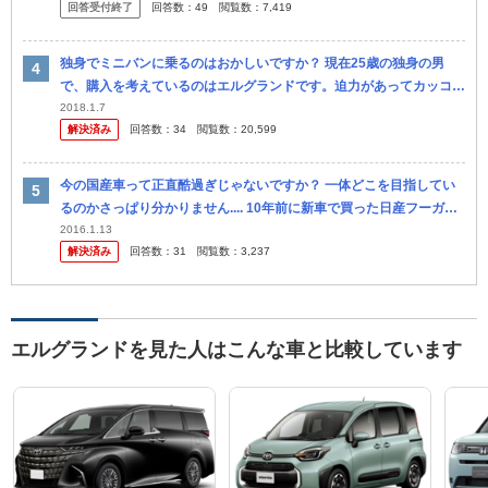
回答受付終了
回答数：
49
閲覧数：
7,419
独身でミニバンに乗るのはおかしいですか？ 現在25歳の独身の男
で、購入を考えているのはエルグランドです。迫力があってカッコい
い見た目が好きで、将来結婚した時にも役に立つかなと思います。
2018.1.7
解決済み
回答数：
34
閲覧数：
20,599
しかし、...
今の国産車って正直酷過ぎじゃないですか？ 一体どこを目指してい
るのかさっぱり分かりません.... 10年前に新車で買った日産フーガを
そろそろ手放そうと思い、色々車を見ているのですが、正直どの車...
2016.1.13
解決済み
回答数：
31
閲覧数：
3,237
エルグランドを見た人はこんな車と比較しています