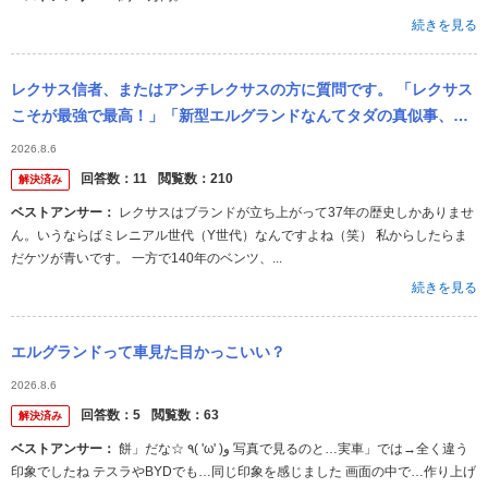
続きを見る
レクサス信者、またはアンチレクサスの方に質問です。 「レクサス
こそが最強で最高！」「新型エルグランドなんてタダの真似事、LM
こそ憧れの的」という感じの、狭い見識の書き込みを見かけます。
2026.8.6
そうい...
回答数：
11
閲覧数：
210
解決済み
ベストアンサー：
レクサスはブランドが立ち上がって37年の歴史しかありませ
ん。いうならばミレニアル世代（Y世代）なんですよね（笑） 私からしたらま
だケツが青いです。 一方で140年のベンツ、...
続きを見る
エルグランドって車見た目かっこいい？
2026.8.6
回答数：
5
閲覧数：
63
解決済み
ベストアンサー：
餅」だな☆ ٩( 'ω' )و 写真で見るのと…実車」では→全く違う
印象でしたね テスラやBYDでも…同じ印象を感じました 画面の中で…作り上げ