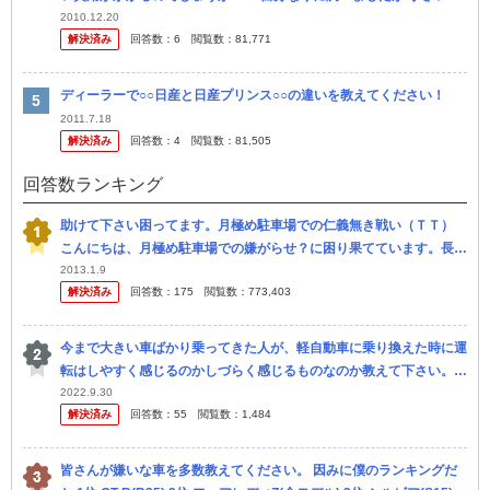
ライバーでネジを開ける・・・と書いていました。 でも私のカギに
2010.12.20
解決済み
回答数：
6
閲覧数：
81,771
ネ...
ディーラーで○○日産と日産プリンス○○の違いを教えてください！
2011.7.18
解決済み
回答数：
4
閲覧数：
81,505
回答数ランキング
助けて下さい困ってます。月極め駐車場での仁義無き戦い（ＴＴ）
こんにちは、月極め駐車場での嫌がらせ？に困り果てています。長文
ですが助けてください うちのマンションの駐車場は一般的には狭く
2013.1.9
解決済み
回答数：
175
閲覧数：
773,403
なく、...
今まで大きい車ばかり乗ってきた人が、軽自動車に乗り換えた時に運
転はしやすく感じるのかしづらく感じるものなのか教えて下さい。
クラウン、ハイエース、エルグランド、ランクルに乗ってきていま
2022.9.30
解決済み
回答数：
55
閲覧数：
1,484
す。 今、...
皆さんが嫌いな車を多数教えてください。 因みに僕のランキングだ