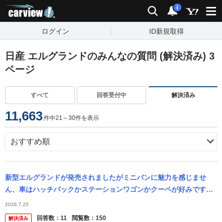
carview!
検索
通知
i
ログイン
ID新規取得
日産 エルグランドのみんなの質問 (解決済み) 3
ページ
すべて
回答受付中
解決済み
11,663
件中21～30件を表示
新型エルグランドが発売されましたがミニバンに魅力を感じませ
ん、車はハッチバックかステーションワゴンかクーペが好みです！
ミニバンのどこが良いのですか教えて下さい。
2026.7.25
回答数：
11
閲覧数：
150
解決済み