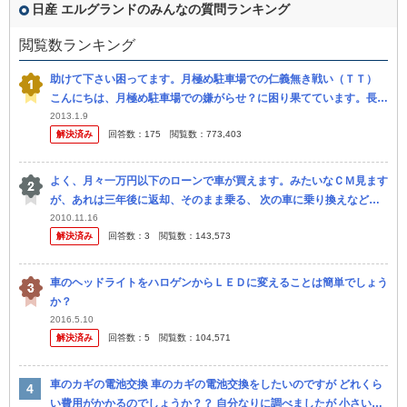
日産 エルグランドのみんなの質問ランキング
閲覧数ランキング
助けて下さい困ってます。月極め駐車場での仁義無き戦い（ＴＴ）
こんにちは、月極め駐車場での嫌がらせ？に困り果てています。長文
ですが助けてください うちのマンションの駐車場は一般的には狭く
2013.1.9
解決済み
回答数：
175
閲覧数：
773,403
なく、...
よく、月々一万円以下のローンで車が買えます。みたいなＣＭ見ます
が、あれは三年後に返却、そのまま乗る、 次の車に乗り換えなどの
選択肢があるようで毎月の支払いが少なくていいな～と思うのです
2010.11.16
解決済み
回答数：
3
閲覧数：
143,573
が、そのプ...
車のヘッドライトをハロゲンからＬＥＤに変えることは簡単でしょう
か？
2016.5.10
解決済み
回答数：
5
閲覧数：
104,571
車のカギの電池交換 車のカギの電池交換をしたいのですが どれくら
い費用がかかるのでしょうか？？ 自分なりに調べましたが 小さいド