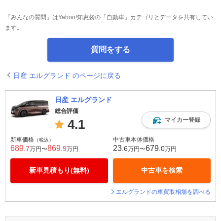
「みんなの質問」はYahoo!知恵袋の「自動車」カテゴリとデータを共有してい
ます。
質問をする
日産 エルグランド のページに戻る
日産 エルグランド
総合評価
マイカー登録
4.1
新車価格
中古車本体価格
（税込）
689
869
23
679
.7
.9
.6
.0
万円〜
万円
万円〜
万円
新車見積もり(無料)
中古車を検索
エルグランドの車買取相場を調べる