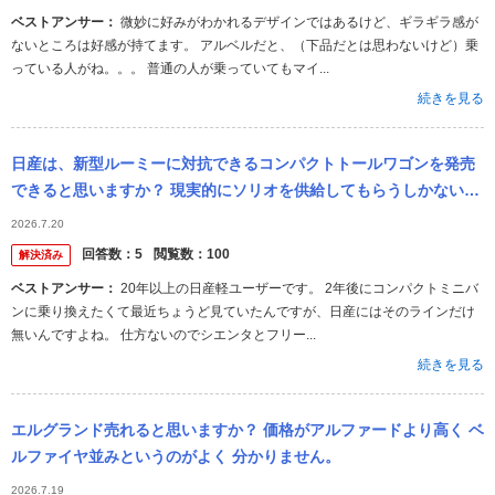
ベストアンサー：
微妙に好みがわかれるデザインではあるけど、ギラギラ感が
ないところは好感が持てます。 アルベルだと、（下品だとは思わないけど）乗
っている人がね。。。 普通の人が乗っていてもマイ...
続きを見る
日産は、新型ルーミーに対抗できるコンパクトトールワゴンを発売
できると思いますか？ 現実的にソリオを供給してもらうしかないで
しょ。 三菱は供給してもらっています。スズキは日産に供給するの
2026.7.20
を拒否す...
回答数：
5
閲覧数：
100
解決済み
ベストアンサー：
20年以上の日産軽ユーザーです。 2年後にコンパクトミニバ
ンに乗り換えたくて最近ちょうど見ていたんですが、日産にはそのラインだけ
無いんですよね。 仕方ないのでシエンタとフリー...
続きを見る
エルグランド売れると思いますか？ 価格がアルファードより高く ベ
ルファイヤ並みというのがよく 分かりません。
2026.7.19