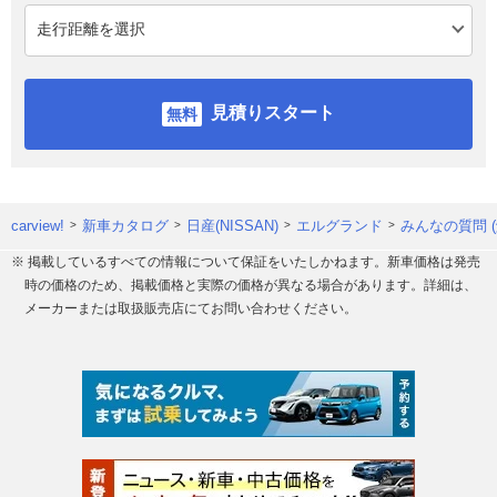
見積りスタート
carview!
新車カタログ
日産(NISSAN)
エルグランド
みんなの質問 
※ 掲載しているすべての情報について保証をいたしかねます。新車価格は発売
時の価格のため、掲載価格と実際の価格が異なる場合があります。詳細は、
メーカーまたは取扱販売店にてお問い合わせください。