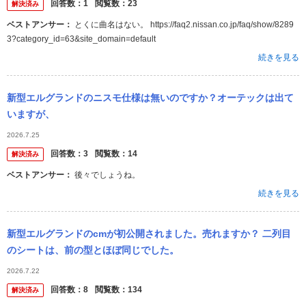
回答数：
1
閲覧数：
23
解決済み
ベストアンサー：
とくに曲名はない。 https://faq2.nissan.co.jp/faq/show/8289
3?category_id=63&site_domain=default
続きを見る
新型エルグランドのニスモ仕様は無いのですか？オーテックは出て
いますが、
2026.7.25
回答数：
3
閲覧数：
14
解決済み
ベストアンサー：
後々でしょうね。
続きを見る
新型エルグランドのcmが初公開されました。売れますか？ 二列目
のシートは、前の型とほぼ同じでした。
2026.7.22
回答数：
8
閲覧数：
134
解決済み