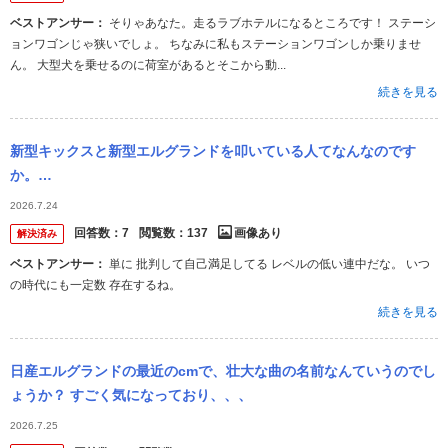
ベストアンサー：
そりゃあなた。走るラブホテルになるところです！ ステーシ
ョンワゴンじゃ狭いでしょ。 ちなみに私もステーションワゴンしか乗りませ
ん。 大型犬を乗せるのに荷室があるとそこから動...
続きを見る
新型キックスと新型エルグランドを叩いている人てなんなのです
か。
・・・・・・・・・・・・・・・・・・・・・・・・・・・・・・
2026.7.24
日産が頑張っているのにそれを叩く人てなんなのですか。 よく分か
回答数：
7
閲覧数：
137
画像あり
解決済み
らない...
ベストアンサー：
単に 批判して自己満足してる レベルの低い連中だな。 いつ
の時代にも一定数 存在するね。
続きを見る
日産エルグランドの最近のcmで、壮大な曲の名前なんていうのでし
ょうか？ すごく気になっており、、、
2026.7.25