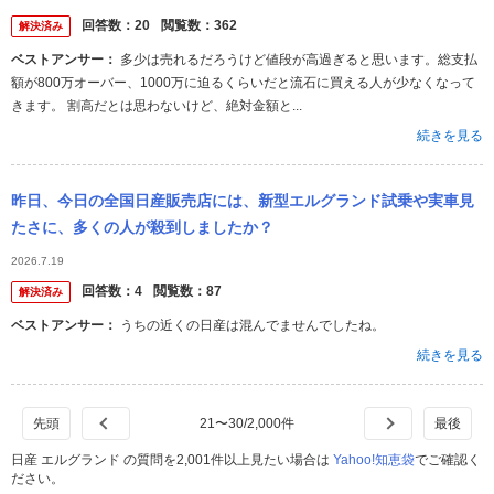
回答数：
20
閲覧数：
362
解決済み
ベストアンサー：
多少は売れるだろうけど値段が高過ぎると思います。総支払
額が800万オーバー、1000万に迫るくらいだと流石に買える人が少なくなって
きます。 割高だとは思わないけど、絶対金額と...
続きを見る
昨日、今日の全国日産販売店には、新型エルグランド試乗や実車見
たさに、多くの人が殺到しましたか？
2026.7.19
回答数：
4
閲覧数：
87
解決済み
ベストアンサー：
うちの近くの日産は混んでませんでしたね。
続きを見る
21
〜
30
/
2,000
件
日産 エルグランド の質問を2,001件以上見たい場合は
Yahoo!知恵袋
でご確認く
ださい。