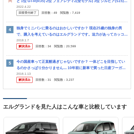
と 1位 GT-R(R35) 2位 フェアレディZ(全モデル) 3位 シルビア(S15) 4
位 エクストレイル(全モデル) 5位 エ...
2022.4.22
回答受付終了
回答数：
49
閲覧数：
7,419
独身でミニバンに乗るのはおかしいですか？ 現在25歳の独身の男
で、購入を考えているのはエルグランドです。迫力があってカッコい
い見た目が好きで、将来結婚した時にも役に立つかなと思います。
2018.1.7
解決済み
回答数：
34
閲覧数：
20,599
しかし、...
今の国産車って正直酷過ぎじゃないですか？ 一体どこを目指してい
るのかさっぱり分かりません.... 10年前に新車で買った日産フーガを
そろそろ手放そうと思い、色々車を見ているのですが、正直どの車...
2016.1.13
解決済み
回答数：
31
閲覧数：
3,237
エルグランドを見た人はこんな車と比較しています