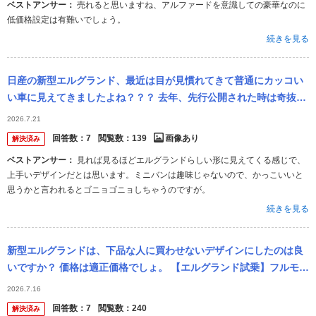
ベストアンサー：
売れると思いますね、アルファードを意識しての豪華なのに
低価格設定は有難いでしょう。
続きを見る
日産の新型エルグランド、最近は目が見慣れてきて普通にカッコい
い車に見えてきましたよね？？？ 去年、先行公開された時は奇抜な
デザインだな！って思いましたが最近は目があのデザインに慣れて
2026.7.21
きて普通にカ...
回答数：
7
閲覧数：
139
画像あり
解決済み
ベストアンサー：
見れば見るほどエルグランドらしい形に見えてくる感じで、
上手いデザインだとは思います。ミニバンは趣味じゃないので、かっこいいと
思うかと言われるとゴニョゴニョしちゃうのですが。
続きを見る
新型エルグランドは、下品な人に買わせないデザインにしたのは良
いですか？ 価格は適正価格でしょ。 【エルグランド試乗】フルモデ
ルチェンジ！峠・バイパスを最速レビュー！ https://www....
2026.7.16
回答数：
7
閲覧数：
240
解決済み