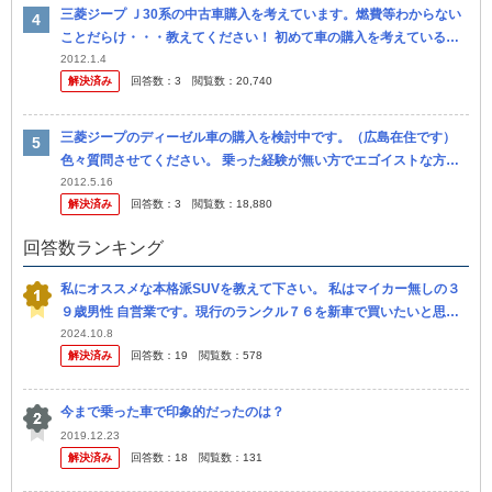
三菱ジープ Ｊ30系の中古車購入を考えています。燃費等わからない
ことだらけ・・・教えてください！ 初めて車の購入を考えている者
です。当初はクライスラーのジープラングラーの購入を考えていまし
2012.1.4
解決済み
回答数：
3
閲覧数：
20,740
たが、...
三菱ジープのディーゼル車の購入を検討中です。（広島在住です）
色々質問させてください。 乗った経験が無い方でエゴイストな方は
投稿しないでください。 まず自分で調べた,デメリットを書きます
2012.5.16
解決済み
回答数：
3
閲覧数：
18,880
が、これ...
回答数ランキング
私にオススメな本格派SUVを教えて下さい。 私はマイカー無しの３
９歳男性 自営業です。現行のランクル７６を新車で買いたいと思っ
ています。しかし、車両本体価格が４８０万円と高額なのが欠点。
2024.10.8
解決済み
回答数：
19
閲覧数：
578
そこ...
今まで乗った車で印象的だったのは？
2019.12.23
解決済み
回答数：
18
閲覧数：
131