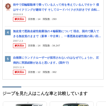
街中で四輪駆動車で乗っている人って何を考えているんですか？ 僕
はサイクリングが趣味です そしてロードバイクが大好きです 自転車
をこよなく愛しています もっともエコロジーな乗り物は自転車だと
2016.8.9
解決済み
回答数：
14
閲覧数：
293
信じて...
無改造で悪路走破性能最強の４輪駆動について 現在、国内で購入で
きる無改造のままで（新車・中古車）、一番悪路走破性能の高い四駆
はどの車両だと思いますか？皆様のご意見をお聞かせ下さい。ちなみ
2007.2.3
解決済み
回答数：
14
閲覧数：
34,247
に、オン...
自衛隊にランドクルーザーが採用されないのはなぜでしょうか。 圧
倒的に実践経験があると思います。(国外で)
2023.11.9
解決済み
回答数：
12
閲覧数：
362
ジープを見た人はこんな車と比較しています