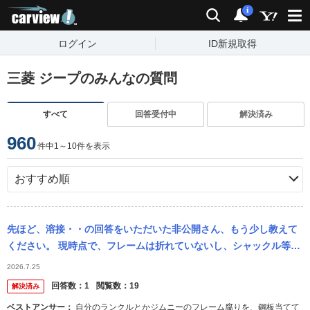
carview!
検索
通知
i
ログイン
ID新規取得
三菱 ジープのみんなの質問
すべて
回答受付中
解決済み
960
件中1～10件を表示
先ほど、溶接・・の回答をいただいた非公開さん、もう少し教えて
ください。 現時点で、フレームは折れていないし、シャックル等も
ついているので、素人考えで 溶接補強してやれば、いけるんじゃな
2026.7.25
いかと思っ...
回答数：
1
閲覧数：
19
解決済み
ベストアンサー：
自分のランクルとかジムニーのフレーム腐りを、鋼板当てて