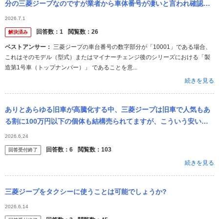
分の三菱ジープなのですが業者から車体番号が凄いと言われ確認し
たら数字の所が10001でした。 ネットで調べてもわからないのです
2026.7.1
が、...
回答数：
1
閲覧数：
26
解決済み
ベストアンサー：
三菱ジープの車台番号の数字部分が「10001」である場合、
これはそのモデル（型式）またはマイナーチェンジ後のシリーズにおける「製
造第1号車（トップナンバー）」 であることを意...
続きを見る
ありとあらゆる旧車が高騰化する中、三菱ジープは旧車で人気もあ
る割に100万円以下の個体も結構売られてますが、こういう安いジ
ープは矢張り何かしらトラブルを抱えているものですか？ それとも
2026.6.24
単に外装が...
回答数：
6
閲覧数：
103
回答受付終了
続きを見る
三菱ジープをタクシーに使うことは可能でしょうか?
2026.6.14