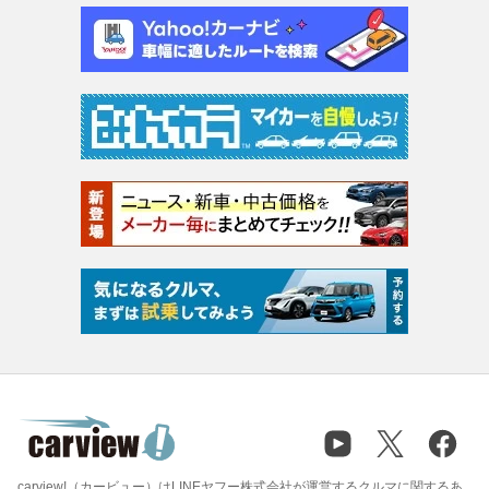
carview!（カービュー）はLINEヤフー株式会社が運営するクルマに関するあ