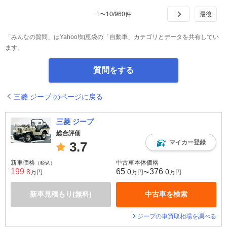
1
〜
10
/
960
件
「みんなの質問」はYahoo!知恵袋の「自動車」カテゴリとデータを共有してい
ます。
質問をする
三菱 ジープ のページに戻る
三菱 ジープ
総合評価
マイカー登録
3.7
新車価格
中古車本体価格
（税込）
199
65
376
.8
.0
.0
万円
万円〜
万円
新車見積もり(無料)
中古車を検索
ジープの車買取相場を調べる