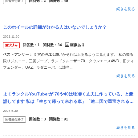
回答数：
2
閲覧数：
45
回答受付終了
続きを見る
このホイールの詳細が分かる人はいないでしょうか？
2021.11.20
回答数：
1
閲覧数：
34
画像あり
解決済み
ベストアンサー：
５穴のPCD139.7かそれ以上あるように見えます。 私の知る
限りジムニー、三菱ジープ、ランドクルーザー70、タウンエース4WD、旧ディ
フェンダー、UAZ、ラダニーバ、は該当...
続きを見る
よくランクルYouTuberが 70や40は物凄く丈夫に作っている、と豪
語してます 私は「生きて帰って来れる車」「途上国で重宝される本
物」というキャッチコピーは 度を過ぎた頑丈と言うより トヨタ...
2026.5.30
回答数：
3
閲覧数：
91
回答受付終了
続きを見る