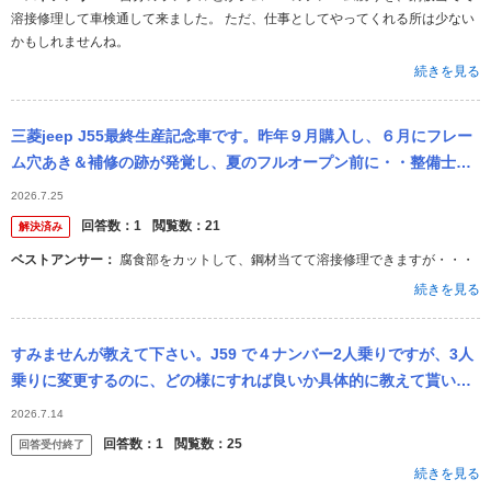
溶接修理して車検通して来ました。 ただ、仕事としてやってくれる所は少ない
かもしれませんね。
続きを見る
三菱jeep J55最終生産記念車です。昨年９月購入し、６月にフレー
ム穴あき＆補修の跡が発覚し、夏のフルオープン前に・・整備士さ
んから乗ってはいけない認定を受けてしまいました・・。 ラダーフ
2026.7.25
レー...
回答数：
1
閲覧数：
21
解決済み
ベストアンサー：
腐食部をカットして、鋼材当てて溶接修理できますが・・・
続きを見る
すみませんが教えて下さい。J59 で４ナンバー2人乗りですが、3人
乗りに変更するのに、どの様にすれば良いか具体的に教えて貰いた
いです。宜しくお願い致します リアシートは対面を付けたいと思っ
2026.7.14
てい...
回答数：
1
閲覧数：
25
回答受付終了
続きを見る