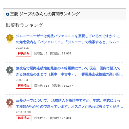
三菱 ジープのみんなの質問ランキング
閲覧数ランキング
ジムニーユーザーは何故パジェロミニを蔑視しているのですか？ こ
の知恵袋内を「パジェロミニ」「ジムニー」で検索すると、ジムニー
ユーザーのパジェロミニに対する見方として、 「パジェロミニなん
2010.6.27
解決済み
回答数：
9
閲覧数：
38,007
てお話...
無改造で悪路走破性能最強の４輪駆動について 現在、国内で購入で
きる無改造のままで（新車・中古車）、一番悪路走破性能の高い四駆
はどの車両だと思いますか？皆様のご意見をお聞かせ下さい。ちなみ
2007.2.3
解決済み
回答数：
14
閲覧数：
34,247
に、オン...
三菱ジープについて。 現在購入を検討中ですが、年式、型式によっ
て種類がちがうので迷っています。オススメがあれば教えてくださ
い。安くて速くてディーゼルがいいです。 気になっているの が、デ
2011.11.30
解決済み
回答数：
2
閲覧数：
25,384
ィーゼ...