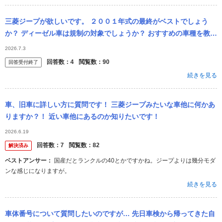
三菱ジープが欲しいです。 ２００１年式の最終がベストでしょう
か？ ディーゼル車は規制の対象でしょうか？ おすすめの車種を教え
てください。 アウトドアが趣味なのでフルオープンで林道を走りた
2026.7.3
いです 盗
回答数：
4
閲覧数：
90
回答受付終了
続きを見る
車、旧車に詳しい方に質問です！ 三菱ジープみたいな車他に何かあ
りますか？！ 近い車他にあるのか知りたいです！
2026.6.19
回答数：
7
閲覧数：
82
解決済み
ベストアンサー：
国産だとランクルの40とかですかね。ジープよりは幾分モダ
ンな感じになりますが。
続きを見る
車体番号について質問したいのですが… 先日車検から帰ってきた自