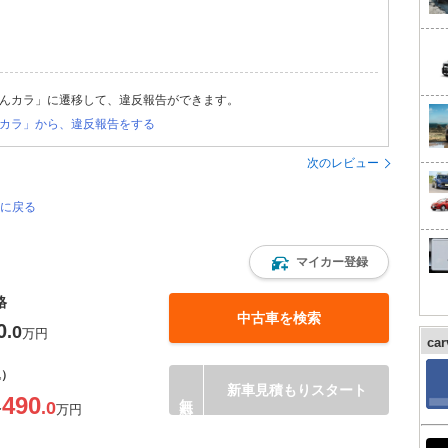
んカラ」に遷移して、違反報告ができます。
カラ」から、違反報告をする
次のレビュー
ジに戻る
マイカー登録
格
中古車を検索
0
.0
万円
ca
込）
新車見積もりスタート
490
.0
〜
万円