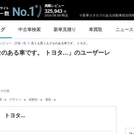
掲載レビュー
325,943
件
時点
※新車カタログのある自動車総合情報
2026.08.08
ログ
中古車検索
新車見積り
車買取
ニュース
レビュー・評価一覧
良くも悪くもクセのある車です。 トヨタ...
セのある車です。 トヨタ...」のユーザーレ
：その他
-
-
-
-
費
デザイン
積載性
価格
トヨタ...