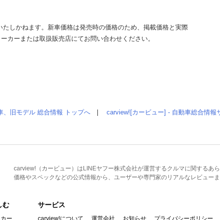
いたしかねます。新車価格は発売時の価格のため、掲載価格と実際
メーカーまたは取扱販売店にてお問い合わせください。
車、旧モデル 総合情報 トップへ
|
carview![カービュー] - 自動車総合
carview!（カービュー）はLINEヤフー株式会社が運営するクルマに関す
価格やスペックなどの公式情報から、ユーザーや専門家のリアルなレビューま
しむ
サービス
イカー
carview!について
運営会社
お知らせ
プライバシーポリシー