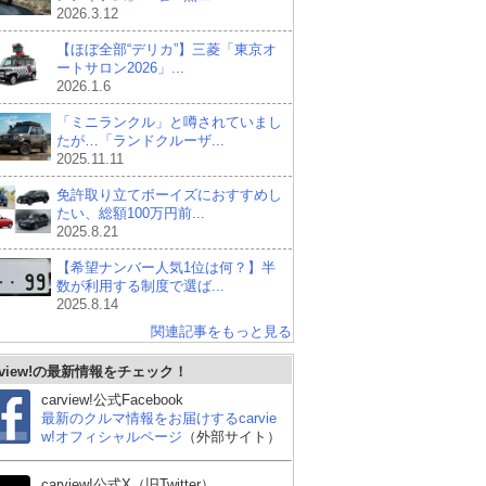
2026.3.12
【ほぼ全部“デリカ”】三菱「東京オ
ートサロン2026」...
2026.1.6
「ミニランクル」と噂されていまし
たが…「ランドクルーザ...
2025.11.11
免許取り立てボーイズにおすすめし
たい、総額100万円前...
2025.8.21
【希望ナンバー人気1位は何？】半
数が利用する制度で選ば...
2025.8.14
関連記事をもっと見る
rview!の最新情報をチェック！
carview!公式Facebook
最新のクルマ情報をお届けするcarvie
w!オフィシャルページ
（外部サイト）
carview!公式X（旧Twitter）