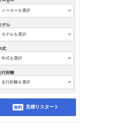
メーカー
モデル
年式
走行距離
見積りスタート