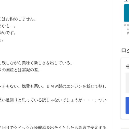
ユ
にはお勧めしません。
るかも…。
※
勧めです。
も。
ロ
を残しながら美味く新しさを出している。
スの国産とは雲泥の差。
ンチもない。燃費も悪い。ＢＭＷ製のエンジンを載せて欲し
堅い足回りと思っている訳じゃないでしょうが・・・。つい
足回りでクイックな操舵感を出そうとしたら高速で安定する