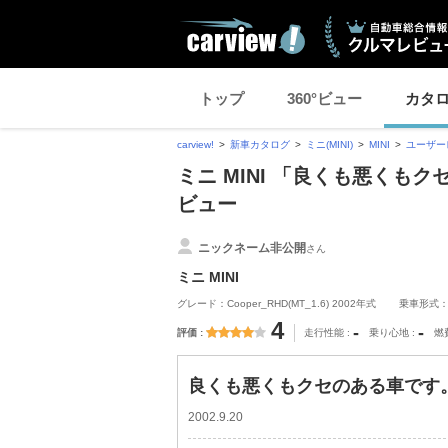
トップ
360°ビュー
カタ
carview!
新車カタログ
ミニ(MINI)
MINI
ユーザー
ミニ MINI 「良くも悪くもク
ビュー
ニックネーム非公開
さん
ミニ MINI
グレード：Cooper_RHD(MT_1.6) 2002年式
乗車形式
4
-
-
評価
走行性能
乗り心地
燃
良くも悪くもクセのある車です。 
2002.9.20