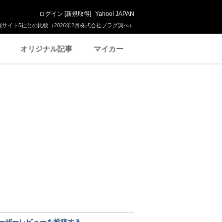
ログイン
[
新規取得
]
Yahoo! JAPAN
サイト5社との比較（2026年2月株式会社プラグ調べ）
オリジナル記事
マイカー