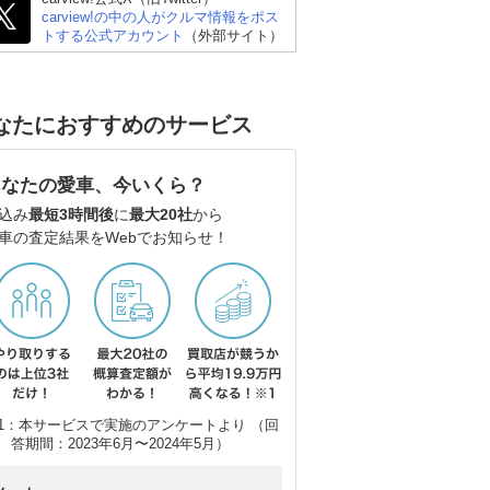
carview!の中の人がクルマ情報をポス
トする公式アカウント
（外部サイト）
なたにおすすめのサービス
あなたの愛車、今いくら？
込み
最短3時間後
に
最大20社
から
車の査定結果をWebでお知らせ！
スズキ アルト
スズキ スイフト
ト
1：本サービスで実施のアンケートより （回
答期間：2023年6月〜2024年5月）