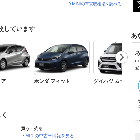
MINIの車買取相場を調べる
比較しています
あ
Nex
t
申
愛
クア
ホンダ フィット
ダイハツ ムーヴ
しく
※
買う・売る
MINIの中古車情報を見る