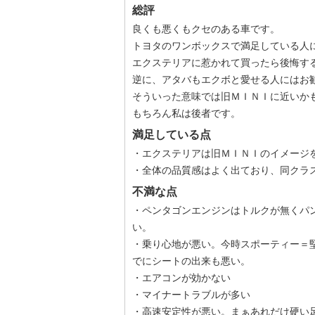
総評
良くも悪くもクセのある車です。
トヨタのワンボックスで満足している人
エクステリアに惹かれて買ったら後悔す
逆に、アタバもエクボと愛せる人にはお
そういった意味では旧ＭＩＮＩに近いか
もちろん私は後者です。
満足している点
・エクステリアは旧ＭＩＮＩのイメージ
・全体の品質感はよく出ており、同クラ
不満な点
・ペンタゴンエンジンはトルクが無くパ
い。
・乗り心地が悪い。今時スポーティー＝
でにシートの出来も悪い。
・エアコンが効かない
・マイナートラブルが多い
・高速安定性が悪い。まぁあれだけ硬い