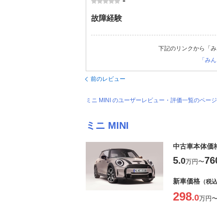
-
故障経験
下記のリンクから「み
「みん
前のレビュー
ミニ MINI のユーザーレビュー・評価一覧のペー
ミニ MINI
中古車本体価
5
76
.0
万円
〜
新車価格
（税
298
.0
万円