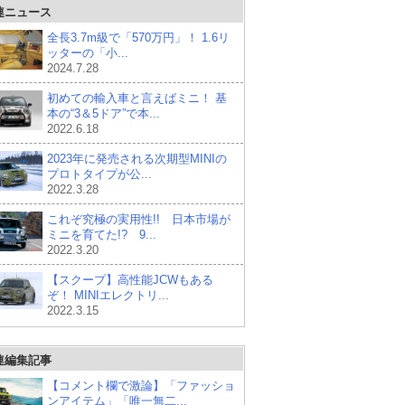
連ニュース
全長3.7m級で「570万円」！ 1.6リ
ッターの「小...
2024.7.28
初めての輸入車と言えばミニ！ 基
本の“3＆5ドア”で本...
2022.6.18
2023年に発売される次期型MINIの
プロトタイプが公...
2022.3.28
これぞ究極の実用性!! 日本市場が
ミニを育てた!? 9...
2022.3.20
【スクープ】高性能JCWもある
ぞ！ MINIエレクトリ...
2022.3.15
連編集記事
【コメント欄で激論】「ファッショ
ンアイテム」「唯一無二...