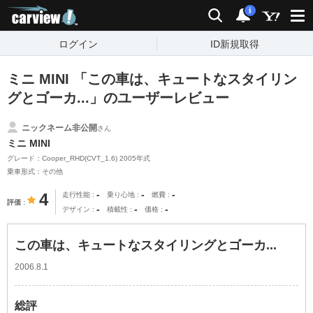
carview!
検索
通知
i
ログイン
ID新規取得
ミニ MINI 「この車は、キュートなスタイリン
グとゴーカ...」のユーザーレビュー
ニックネーム非公開
さん
ミニ MINI
グレード：Cooper_RHD(CVT_1.6) 2005年式
乗車形式：その他
-
-
-
4
走行性能
乗り心地
燃費
評価
-
-
-
デザイン
積載性
価格
この車は、キュートなスタイリングとゴーカ...
2006.8.1
総評