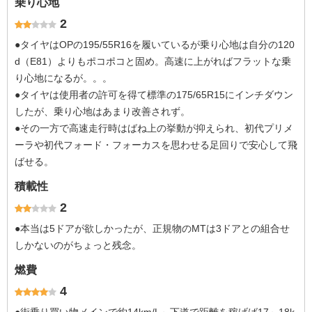
乗り心地
2
●タイヤはOPの195/55R16を履いているが乗り心地は自分の120
d（E81）よりもポコポコと固め。高速に上がればフラットな乗
り心地になるが。。。
●タイヤは使用者の許可を得て標準の175/65R15にインチダウン
したが、乗り心地はあまり改善されず。
●その一方で高速走行時はばね上の挙動が抑えられ、初代プリメ
ーラや初代フォード・フォーカスを思わせる足回りで安心して飛
ばせる。
積載性
2
●本当は5ドアが欲しかったが、正規物のMTは3ドアとの組合せ
しかないのがちょっと残念。
燃費
4