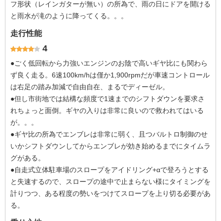
フ形状（レインガターが無い）の所為で、雨の日にドアを開ける
と雨水が滝のように降ってくる。。。
走行性能
4
●ごく低回転から力強いエンジンのお陰で高いギヤ比にも関わら
ず良く走る。6速100km/hは僅か1,900rpmだが車速コントロール
は右足の踏み加減で自由自在、まるでディーゼル。
●但し市街地では結構な頻度で1速までのシフトダウンを要求さ
れちょっと面倒。ギヤの入りは非常に良いので救われてはいる
が。。。
●ギヤ比の所為でエンブレは非常に弱く、且つバルトロ制御のせ
いかシフトダウンしてからエンブレが効き始めるまでにタイムラ
グがある。
●自走式立体駐車場のスロープをアイドリング+αで登ろうとする
と失速するので、スロープの途中で止まらない様にタイミングを
計りつつ、ある程度の勢いをつけてスロープを上り切る必要があ
る。