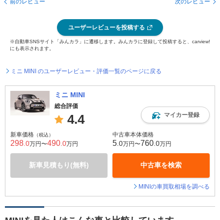
前のレビュー
次のレビュー
ユーザーレビューを投稿する
※自動車SNSサイト「みんカラ」に遷移します。みんカラに登録して投稿すると、carview!
にも表示されます。
ミニ MINI のユーザーレビュー・評価一覧のページに戻る
ミニ MINI
総合評価
マイカー登録
4.4
新車価格
中古車本体価格
（税込）
298
490
5
760
.0
.0
.0
.0
万円〜
万円
万円〜
万円
新車見積もり(無料)
中古車を検索
MINIの車買取相場を調べる