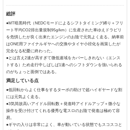
総評
●MT暗黒時代（NEDCモードによるシフトタイミング縛り＋フリ
ート平均CO2排出量規制95g/km）に生産された車ゆえドラビリ
を危惧したが良く出来たエンジンのお陰で元気よく走る。納車前
はONE用ファイナルギヤへの交換やタイヤ小径化を画策したが
完全なる杞憂に終わった。
●とは言え2速が高すぎて微低速域をカバーしきれない（エンス
トする）ため走行中しばしば1速へのシフトダウンを強いられる
のがちょっと面倒ではある。
満足している点
●低回転からよく仕事をするターボの助けで超ハイギヤードな割
には元気よく走る。
●3気筒故高いアイドル回転数＋発進時アイドルアップ＋微小な
操作を受け付けてくれる優秀な電スロのお陰で発進は極めて容
易。
●ギヤの入りは非常によく、車が動いている状態でもスコスコと