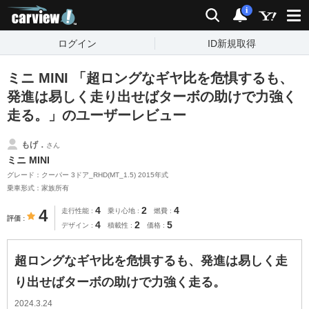
carview!
検索
通知
i
ログイン
ID新規取得
ミニ MINI 「超ロングなギヤ比を危惧するも、
発進は易しく走り出せばターボの助けで力強く
走る。」のユーザーレビュー
もげ．
さん
ミニ MINI
グレード：クーパー 3ドア_RHD(MT_1.5) 2015年式
乗車形式：家族所有
4
2
4
4
走行性能
乗り心地
燃費
評価
4
2
5
デザイン
積載性
価格
超ロングなギヤ比を危惧するも、発進は易しく走
り出せばターボの助けで力強く走る。
2024.3.24