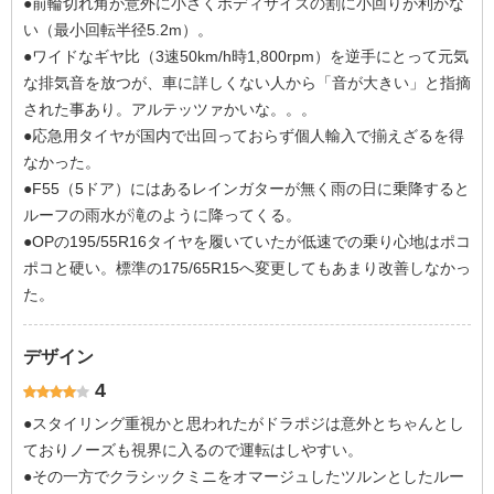
●前輪切れ角が意外に小さくボディサイズの割に小回りが利かな
い（最小回転半径5.2m）。
●ワイドなギヤ比（3速50km/h時1,800rpm）を逆手にとって元気
な排気音を放つが、車に詳しくない人から「音が大きい」と指摘
された事あり。アルテッツァかいな。。。
●応急用タイヤが国内で出回っておらず個人輸入で揃えざるを得
なかった。
●F55（5ドア）にはあるレインガターが無く雨の日に乗降すると
ルーフの雨水が滝のように降ってくる。
●OPの195/55R16タイヤを履いていたが低速での乗り心地はポコ
ポコと硬い。標準の175/65R15へ変更してもあまり改善しなかっ
た。
デザイン
4
●スタイリング重視かと思われたがドラポジは意外とちゃんとし
ておりノーズも視界に入るので運転はしやすい。
●その一方でクラシックミニをオマージュしたツルンとしたルー