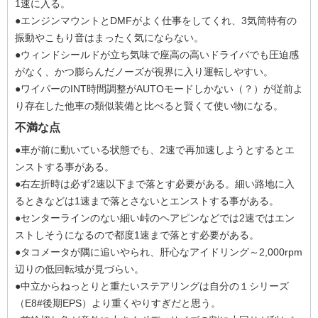
1速に入る。
●エンジンマウントとDMFがよく仕事をしてくれ、3気筒特有の
振動やこもり音はまったく気にならない。
●ウィンドシールドが立ち気味で座高の高いドライバでも圧迫感
がなく、かつ膨らんだノーズが視界に入り運転しやすい。
●ワイパーのINT時間調整がAUTOモードしかない（？）が従前よ
り存在した他車の類似装備と比べると賢くて使い物になる。
不満な点
●車が前に動いている状態でも、2速で再加速しようとするとエ
ンストする事がある。
●右左折時は必ず2速以下まで落とす必要がある。細い路地に入
るときなどは1速まで落とさないとエンストする事がある。
●センターラインのない細い峠のヘアピンなどでは2速ではエン
ストしそうになるので都度1速まで落とす必要がある。
●タコメータが隅に追いやられ、肝心なアイドリング～2,000rpm
辺りの低回転域が見づらい。
●中立からねっとりと重たいステアリングは自分の１シリーズ
（E8#後期EPS）より重くやりすぎだと思う。