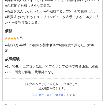
●街乗り買い物メインで約14km/L～下道で距離を稼げば17～18k
m/L程度で飽和しそうな雰囲気。
●高速を大人しく90〜100km/h巡航すると22km/Lで飽和した。
●燃費値はいずれもトリップコンピュータ表示による。満タン法
だと一割程度低くなる。
価格
5
●走行1万km以下の個体が新車価格の6割程度で買えた。大満
足。
故障経験
●15,404km エアコン低圧パイプクランプ破損で異音発生。結束
バンド固定で解消、費用発生なし
下記のリンクから「みんカラ」に遷移して、
違反報告ができます。
「みんカラ」から、違反報告をする