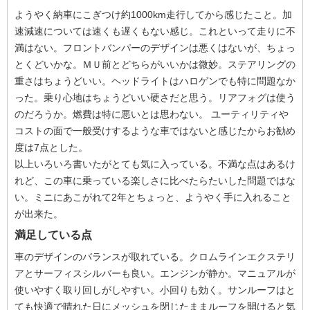
ようやく納車にこぎつけ約1000km走行してから感じたこと。加
速減速については速くも遅くもない感じ。これといって走りに不
満はない。フロントバンパーのデザインは悪くはないが、ちょっ
とくどいかな。ＭＵ前とどちらがいいかは微妙。ステアリングの
重さはちょうどいい。ヘッドライトはハロゲンでも特に問題なか
った。乗り心地はちょうどいい硬さだと思う。リアフォグは使う
のだろうか。燃費は特に悪いとは思わない。 ユーティリティや
コストの面で一般受けするような車ではないと感じたからお勧め
度は7点とした。
以上いろいろ書いたがとても気に入っている。不満な点はあるけ
れど、この車に乗っている楽しさに比べたらたいした問題ではな
い。ミニにあこがれて2年とちょっと、ようやく手に入れること
が出来た。
満足している点
車のデザインのバランスが取れている。クロムラインエクステリ
アとサーフィスシルバーも良い。エンジンが静か。マニュアルが
使いやすく取り回しがしやすい。小回りも効く。サンルーフはと
ても快適で晴れた日にメッシュを閉じたままルーフを開けると気