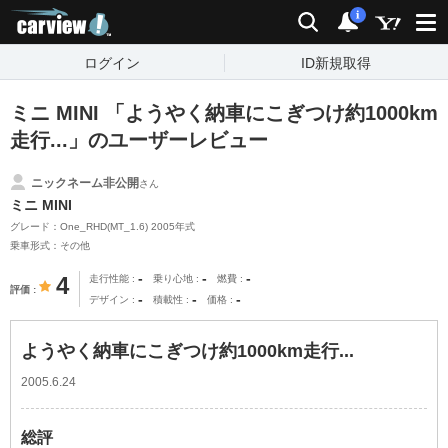
carview!
検索
通知
i
ログイン
ID新規取得
ミニ MINI 「ようやく納車にこぎつけ約1000km
走行...」のユーザーレビュー
ニックネーム非公開
さん
ミニ MINI
グレード：One_RHD(MT_1.6) 2005年式
乗車形式：その他
-
-
-
4
走行性能
乗り心地
燃費
評価
-
-
-
デザイン
積載性
価格
ようやく納車にこぎつけ約1000km走行...
2005.6.24
総評