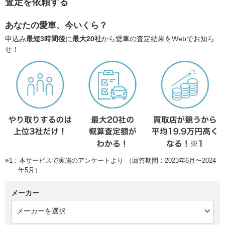
査定を依頼する
あなたの愛車、今いくら？
申込み
最短3時間後
に
最大20社
から愛車の査定結果をWebでお知ら
せ！
※1：本サービスで実施のアンケートより （回答期間：2023年6月〜2024
年5月）
メーカー