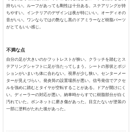
持ちいい。ルーフがあっても剛性は十分ある。ステアリングが持
ちやすい。インテリアのデザインは夜が特にいい。オーディオの
音がいい。ワンならではの艶なし黒のドアミラーなど樹脂パーツ
がとてもいい感じ。
不満な点
自分の足が大きいのかフットレストが狭い。クラッチを踏むとス
テアリングシャフトに足が当たってしまう。シートの形状とポジ
ションがいまいち体に合わない。視界が少し狭い。センターメー
ターが見えづらい。発炎筒の設置場所が悪い。信号発信でアクセ
ルを強めに踏むとタイヤが空転することがある。ドアが開けにく
い。ディーラーの対応が悪い。納車時からすでに樹脂部分が白く
汚れていた。ボンネットに磨き傷があった。目立たないが塗装の
一部に塗料がたれた後があった。