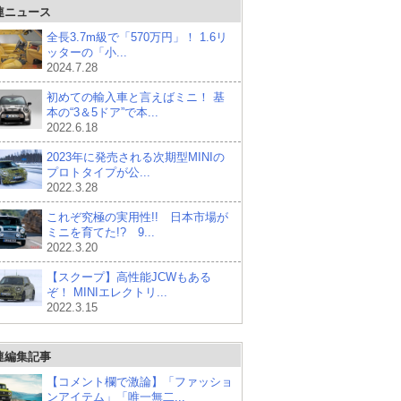
連ニュース
全長3.7m級で「570万円」！ 1.6リ
ッターの「小...
2024.7.28
初めての輸入車と言えばミニ！ 基
本の“3＆5ドア”で本...
2022.6.18
2023年に発売される次期型MINIの
プロトタイプが公...
2022.3.28
これぞ究極の実用性!! 日本市場が
ミニを育てた!? 9...
2022.3.20
【スクープ】高性能JCWもある
ぞ！ MINIエレクトリ...
2022.3.15
連編集記事
【コメント欄で激論】「ファッショ
ンアイテム」「唯一無二...