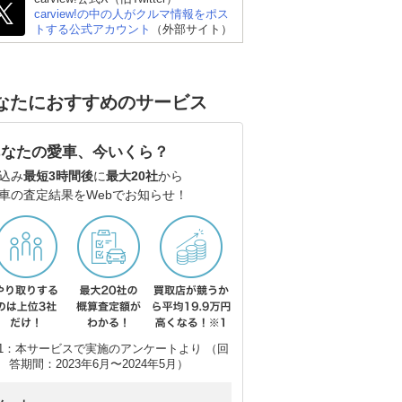
carview!の中の人がクルマ情報をポス
トする公式アカウント
（外部サイト）
なたにおすすめのサービス
あなたの愛車、今いくら？
込み
最短3時間後
に
最大20社
から
車の査定結果をWebでお知らせ！
1：本サービスで実施のアンケートより （回
答期間：2023年6月〜2024年5月）