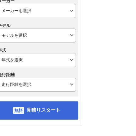
メーカー
モデル
年式
走行距離
見積りスタート