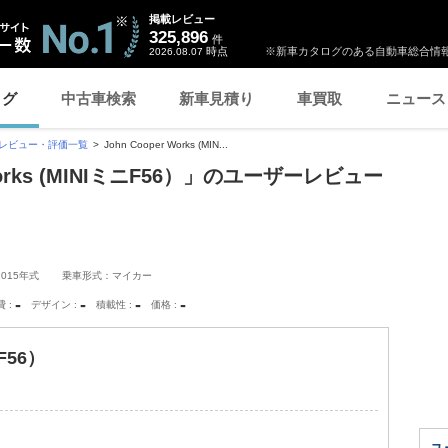
掲載レビュー
325,896
件
時点
※新車カタログのある自動車総合情報
2026.08.07
ログ
中古車検索
新車見積り
車買取
ニュース
レビュー・評価一覧
John Cooper Works (MIN...
r Works (MINIミニF56）」のユーザーレビュー
2015年式
乗車形式：マイカー
-
-
-
-
費
デザイン
積載性
価格
ニF56）