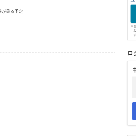
ユ
娘が乗る予定
※
ロ