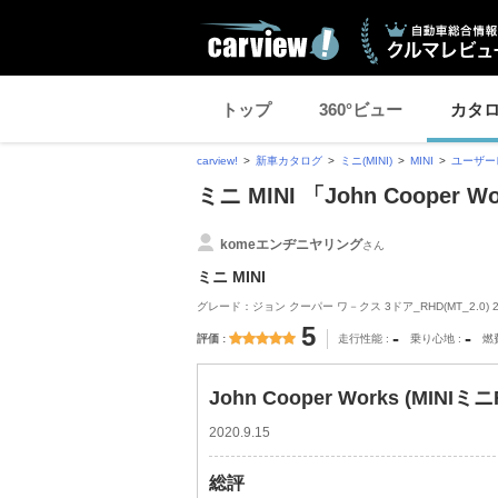
トップ
360°ビュー
カタ
carview!
新車カタログ
ミニ(MINI)
MINI
ユーザー
ミニ MINI 「John Coope
komeエンヂニヤリング
さん
ミニ MINI
グレード：ジョン クーパー ワ－クス 3ドア_RHD(MT_2.0) 
5
-
-
評価
走行性能
乗り心地
燃
John Cooper Works (MINIミ
2020.9.15
総評