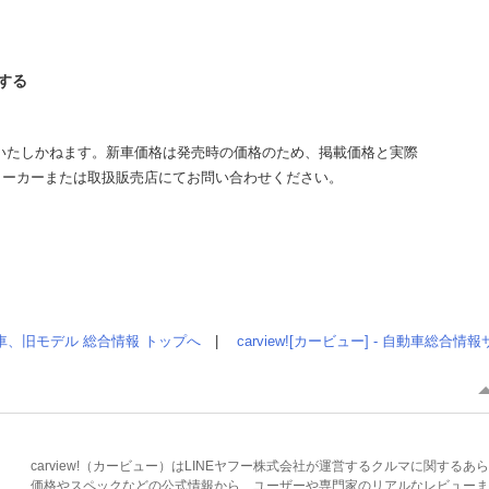
認する
いたしかねます。新車価格は発売時の価格のため、掲載価格と実際
メーカーまたは取扱販売店にてお問い合わせください。
車、旧モデル 総合情報 トップへ
|
carview![カービュー] - 自動車総合
carview!（カービュー）はLINEヤフー株式会社が運営するクルマに関す
価格やスペックなどの公式情報から、ユーザーや専門家のリアルなレビューま