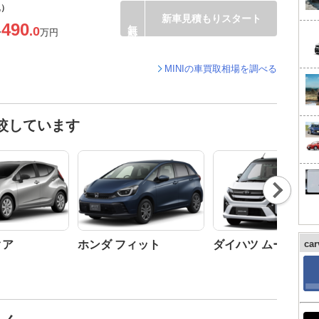
込）
新車見積もりスタート
490
.0
〜
万円
MINIの車買取相場を調べる
比較しています
Nex
t
クア
ホンダ フィット
ダイハツ ムーヴ
ca