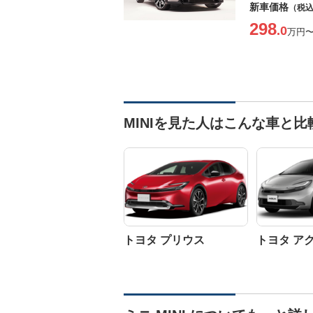
新車価格
（税
298
.0
万円
MINIを見た人はこんな車と
トヨタ プリウス
トヨタ ア