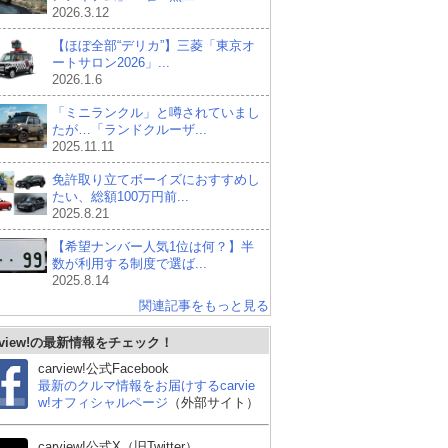
2026.3.12
【ほぼ全部“デリカ”】三菱「東京オ
ートサロン2026」...
2026.1.6
「ミニランクル」と噂されていまし
たが…「ランドクルーザ...
2025.11.11
免許取り立てボーイズにおすすめし
たい、総額100万円前...
2025.8.21
【希望ナンバー人気1位は何？】半
数が利用する制度で選ば...
2025.8.14
関連記事をもっと見る
rview!の最新情報をチェック！
トヨタ ヤリス
スズキ アルト
ス
carview!公式Facebook
最新のクルマ情報をお届けするcarvie
w!オフィシャルページ
（外部サイト）
carview!公式X（旧Twitter）