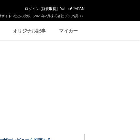
ログイン
[
新規取得
]
Yahoo! JAPAN
サイト5社との比較（2026年2月株式会社プラグ調べ）
オリジナル記事
マイカー