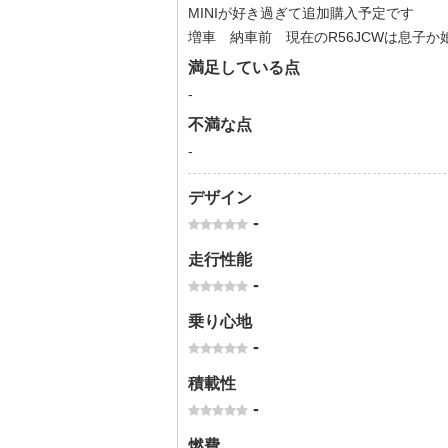
MINIが好き過ぎて追加購入予定です
増車 納車前 現在のR56JCWは息子か
満足している点
-
不満な点
-
デザイン
-
走行性能
-
乗り心地
-
積載性
-
燃費