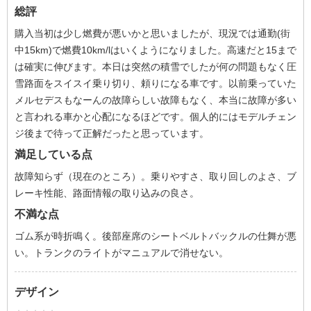
総評
購入当初は少し燃費が悪いかと思いましたが、現況では通勤(街
中15km)で燃費10km/lはいくようになりました。高速だと15まで
は確実に伸びます。本日は突然の積雪でしたが何の問題もなく圧
雪路面をスイスイ乗り切り、頼りになる車です。以前乗っていた
メルセデスもなーんの故障らしい故障もなく、本当に故障が多い
と言われる車かと心配になるほどです。個人的にはモデルチェン
ジ後まで待って正解だったと思っています。
満足している点
故障知らず（現在のところ）。乗りやすさ、取り回しのよさ、ブ
レーキ性能、路面情報の取り込みの良さ。
不満な点
ゴム系が時折鳴く。後部座席のシートベルトバックルの仕舞が悪
い。トランクのライトがマニュアルで消せない。
デザイン