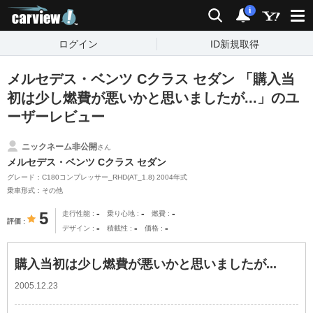
carview!
検索
通知
i
ログイン
ID新規取得
メルセデス・ベンツ Cクラス セダン 「購入当
初は少し燃費が悪いかと思いましたが...」のユ
ーザーレビュー
ニックネーム非公開
さん
メルセデス・ベンツ Cクラス セダン
グレード：C180コンプレッサー_RHD(AT_1.8) 2004年式
乗車形式：その他
-
-
-
5
走行性能
乗り心地
燃費
評価
-
-
-
デザイン
積載性
価格
購入当初は少し燃費が悪いかと思いましたが...
2005.12.23