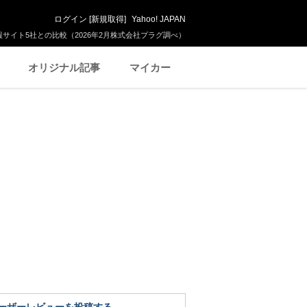
ログイン
[
新規取得
]
Yahoo! JAPAN
サイト5社との比較（2026年2月株式会社プラグ調べ）
オリジナル記事
マイカー