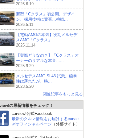
2026.6.19
新型「Cクラス」初公開。デザイ
ン、採用技術に賛否…挑戦...
2026.5.11
【電動AMGの本気】次期メルセデ
スAMG「Cクラス」、...
2025.11.14
【実際どうなの？】「Cクラス」オ
ーナーのリアルな本音…...
2025.9.29
メルセデスAMG SL43 試乗。凶暴
性は薄れたが、時...
2023.5.20
関連記事をもっと見る
rview!の最新情報をチェック！
レクサス ISハイブリッ
スバル WRX S4
BM
carview!公式Facebook
ド
最新のクルマ情報をお届けするcarvie
w!オフィシャルページ
（外部サイト）
carview!公式X（旧Twitter）