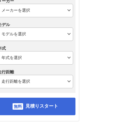
メーカー
モデル
年式
走行距離
見積りスタート