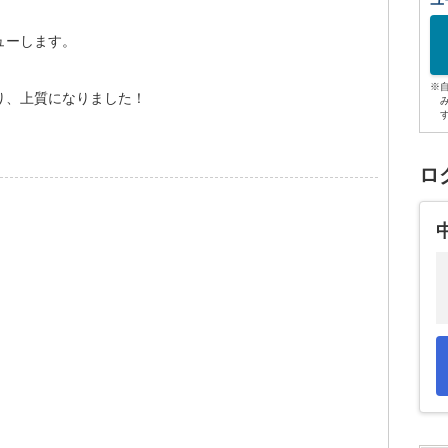
ユ
ューします。
※
り、上質になりました！
ロ