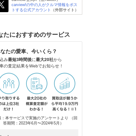
carview!の中の人がクルマ情報をポス
トする公式アカウント
（外部サイト）
なたにおすすめのサービス
あなたの愛車、今いくら？
込み
最短3時間後
に
最大20社
から
車の査定結果をWebでお知らせ！
1：本サービスで実施のアンケートより （回
答期間：2023年6月〜2024年5月）