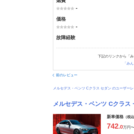
燃費
-
価格
-
故障経験
下記のリンクから「み
「みん
前のレビュー
メルセデス・ベンツ Cクラス セダン のユーザー
メルセデス・ベンツ Cクラス
新車価格
（税
742
.0
万円