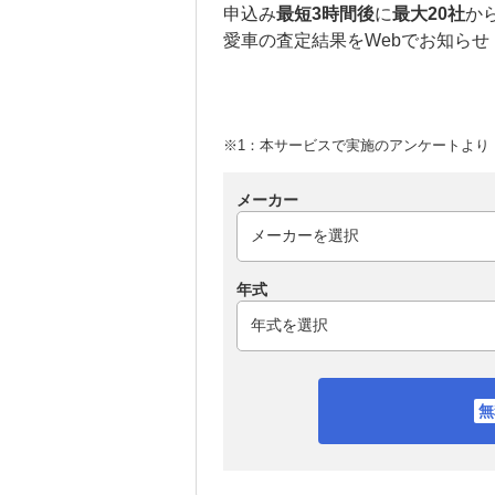
申込み
最短3時間後
に
最大20社
か
愛車の査定結果をWebでお知らせ
※1：本サービスで実施のアンケートより （
メーカー
年式