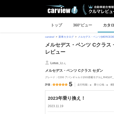
トップ
360°ビュー
カタ
carview!
新車カタログ
メルセデス・ベンツ(MERCEDES
メルセデス・ベンツ Cクラス 
レビュー
Lotus_i
さん
メルセデス・ベンツ Cクラス セダン
グレード：C200 アバンギャルド(ISG搭載モデル)_RHD(AT_1.
5
-
-
評価
走行性能
乗り心地
燃
2023年乗り換え！
2023.11.19