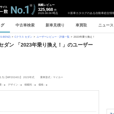
掲載レビュー
325,968
件
時点
※新車カタログのある自動車総合情報
2026.08.09
ログ
中古車検索
新車見積り
車買取
ニュース
-BENZ)
Cクラス セダン
ユーザーレビュー・評価一覧
2023年乗り換え！
セダン 「2023年乗り換え！」のユーザー
5)【MP202401】 2023年式
乗車形式：マイカー
-
-
-
-
費
デザイン
積載性
価格