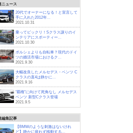
連ニュース
20代でオーナーになる！と宣言して
手に入れた2012年...
2021.10.31
乗ってビックリ！Sクラス譲りのイ
ンテリアにスポーティー...
2021.10.30
ポルシェよりも自転車？現代のドイ
ツの婚活市場におけるク...
2021.9.30
大幅改良したメルセデス・ベンツ C
クラスの直4は静かに...
2021.9.16
“覇権”に向けて死角なし メルセデス
ベンツ 新型Cクラス登場
2021.9.5
連編集記事
【BMWのような刺激はないけれ
ど】静かに疲れず移動する...