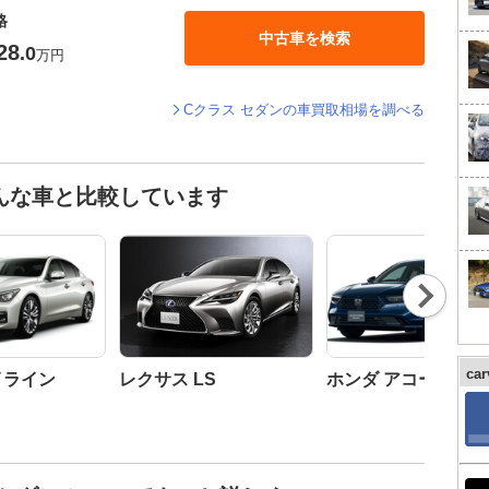
格
中古車を検索
28
.0
万円
Cクラス セダンの車買取相場を調べる
んな車と比較しています
Nex
t
ca
イライン
レクサス LS
ホンダ アコード